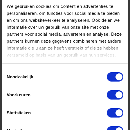
We gebruiken cookies om content en advertenties te
GEDORE Demagneetiseerblok 52X50X26MM
personaliseren, om functies voor social media te bieden
en om ons websiteverkeer te analyseren. Ook delen we
Niet op voorraad, levertijd 1 tot meerdere werkdagen
informatie over uw gebruik van onze site met onze
Gtin: 4010886641651,HGTE149
partners voor social media, adverteren en analyse. Deze
Artikelnummer merk: 6416500
partners kunnen deze gegevens combineren met andere
Prijs per 1 Stuk
informatie die u aan ze heeft verstrekt of die ze hebben
€ 25,19 incl. BTW
verzameld op basis van uw gebruik van hun services.
-
+
Toestemmingsselectie
Noodzakelijk
Stuk
Bestel nu!
Voorkeuren
Statistieken
Aantal producten tonen