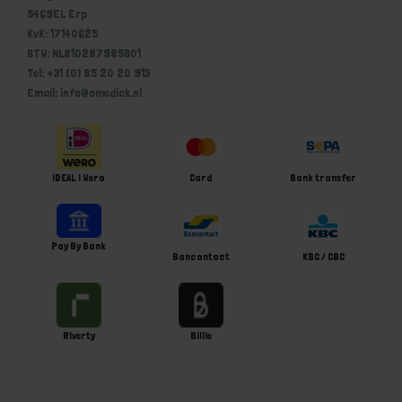
5469EL Erp
KvK: 17140625
BTW: NL810287985B01
Tel: +31 (0) 85 20 20 913
Email: info@omedick.nl
iDEAL | Wero
Card
Bank transfer
Pay By Bank
Bancontact
KBC / CBC
Riverty
Billie