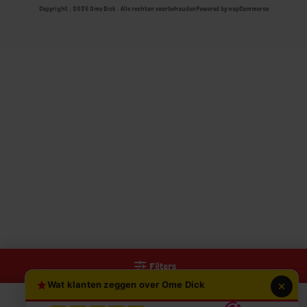
Copyright ; 2026 Ome Dick . Alle rechten voorbehouden
Powered by
nopCommerce
Filters
Wat klanten zeggen over Ome Dick
0