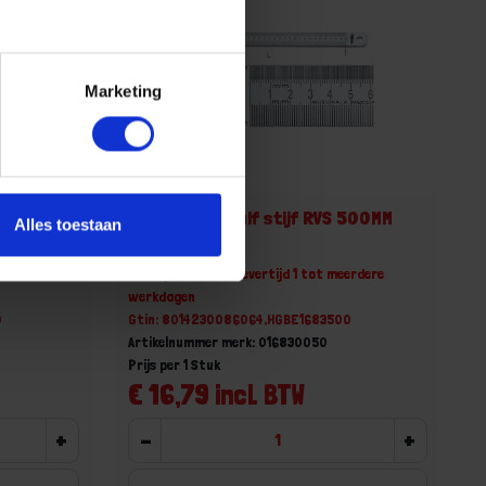
Marketing
 300MM
BETA Liniaal half stijf RVS 500MM
Alles toestaan
1683 500
erdere
Niet op voorraad, levertijd 1 tot meerdere
werkdagen
0
Gtin: 8014230086064,HGBE1683500
Artikelnummer merk: 016830050
Prijs per 1 Stuk
€ 16,79 incl. BTW
+
-
+