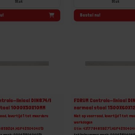
Stuk
Stuk
u!
Bestel nu!
trole-liniaal DIN874/I
FORUM Controle-liniaal DI
staal 1000X50X10MM
normaal staal 1500X60X1
aad, levertijd 1 tot meerdere
Niet op voorraad, levertijd 1 tot me
werkdagen
84859264,HGF4250404013
Gtin: 4317784859271,HGF4250404
er merk: 0004250404013
Artikelnummer merk: 00042504040