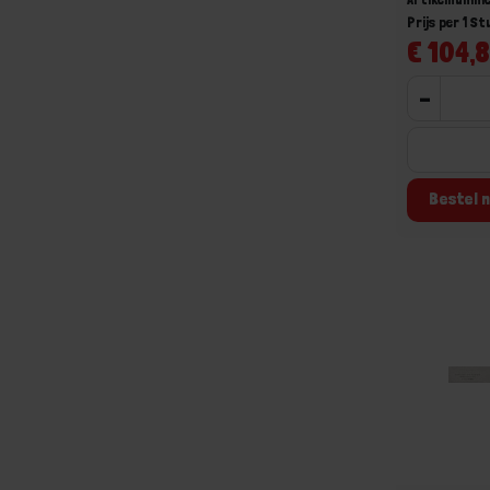
Prijs per 1 St
€ 104,8
-
Bestel n