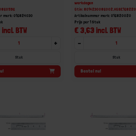
werkdagen
30860596
Gtin: 8014230086002,HGBE16822
er merk: 016824030
Artikelnummer merk: 016820020
uk
Prijs per 1 Stuk
 incl. BTW
€ 3,63 incl. BTW
+
-
Stuk
Stuk
u!
Bestel nu!