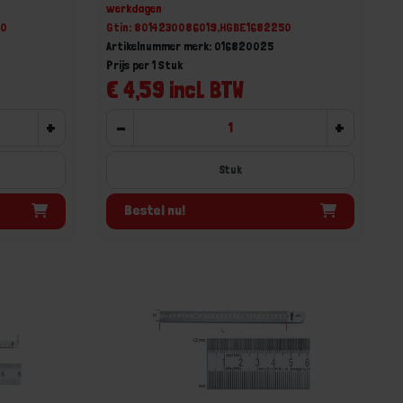
werkdagen
00
Gtin: 8014230086019,HGBE1682250
Artikelnummer merk: 016820025
Prijs per 1 Stuk
€ 4,59 incl. BTW
+
-
+
Stuk
Bestel nu!