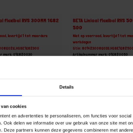
aal flexibel RVS 300MM 1682
BETA Liniaal flexibel RVS 
500
aad, levertijd 1 tot meerdere
Niet op voorraad, levertijd 1 tot me
werkdagen
30086026,HGBE1682300
Gtin: 8014230086033,HGBE168250
er merk: 016820030
Artikelnummer merk: 016820050
uk
Prijs per 1 Stuk
incl. BTW
€ 12,80 incl. BTW
+
-
Details
Stuk
Stuk
 van cookies
u!
Bestel nu!
ent en advertenties te personaliseren, om functies voor social
. Ook delen we informatie over uw gebruik van onze site met on
e. Deze partners kunnen deze gegevens combineren met andere i