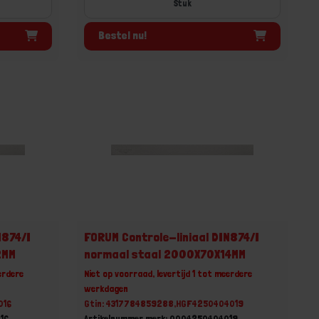
Stuk
Bestel nu!
N874/I
FORUM Controle-liniaal DIN874/I
2MM
normaal staal 2000X70X14MM
erdere
Niet op voorraad, levertijd 1 tot meerdere
werkdagen
016
Gtin: 4317784859288,HGF4250404019
16
Artikelnummer merk: 0004250404019