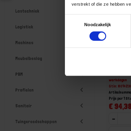
verstrekt of die ze hebben v
Lastechniek
Toestemmingsselectie
Noodzakelijk
Logistiek
Machines
BETA Linia
Meubelbeslag
1683 150
Niet op voorr
PBM
werkdagen
Gtin: 80142
Profielen
Artikelnumme
Prijs per 1 St
€ 94,38
Sanitair
-
Tuingereedschappen