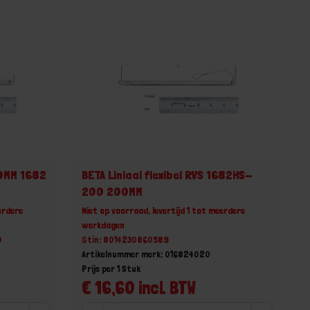
50MM 1682
BETA Liniaal flexibel RVS 1682HS-
200 200MM
erdere
Niet op voorraad, levertijd 1 tot meerdere
werkdagen
0
Gtin: 8014230860589
Artikelnummer merk: 016824020
Prijs per 1 Stuk
€ 16,60 incl. BTW