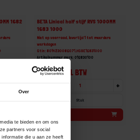
500MM 1682
BETA Liniaal half stijf RVS 1000MM
1683 1000
erdere
Niet op voorraad, levertijd 1 tot meerdere
werkdagen
0
Gtin: 8014230086071,HGBE16831000
Artikelnummer merk: 016830100
Prijs per 1 Stuk
€ 41,74 incl. BTW
+
-
+
Over
Stuk
Bestel nu!
 media te bieden en om ons
ze partners voor social
nformatie die u aan ze heeft