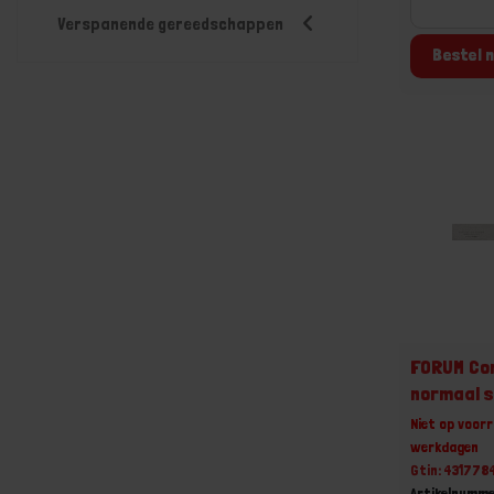
Verspanende gereedschappen
Bestel n
FORUM Con
normaal 
Niet op voorr
werkdagen
Gtin: 43177
Artikelnumm