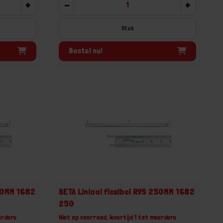
+
-
+
Stuk
Bestel nu!
200MM 1682
BETA Liniaal flexibel RVS 250MM 1682
250
erdere
Niet op voorraad, levertijd 1 tot meerdere