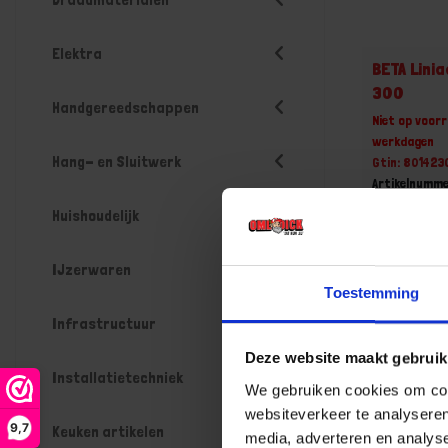
Elektra
BETA Lini
300
Handgereedschappen
Niet op voorr
werkdagen
Hang- en Sluitwerk
Gtin: 80142
Artikelnumm
Prijs per 1 St
Huishoudelijk
€ 5,63 
IJzerwaren
-
Toestemming
Infrastructuur
Deze website maakt gebruik
Bestel n
Installatietechniek
We gebruiken cookies om cont
websiteverkeer te analyseren
9,7
Keuken artikelen
media, adverteren en analys