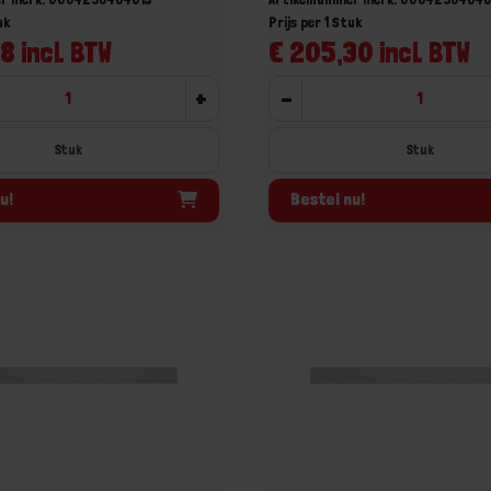
uk
Prijs per 1 Stuk
8 incl. BTW
€ 205,30 incl. BTW
+
-
Stuk
Stuk
u!
Bestel nu!