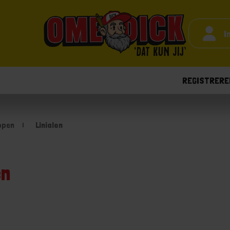
I
REGISTRERE
ppen
Linialen
en