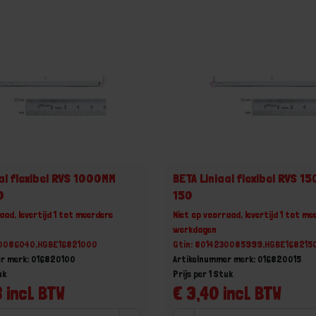
al flexibel RVS 1000MM
BETA Liniaal flexibel RVS 1
0
150
aad, levertijd 1 tot meerdere
Niet op voorraad, levertijd 1 tot me
werkdagen
30086040,HGBE16821000
Gtin: 8014230085999,HGBE168215
r merk: 016820100
Artikelnummer merk: 016820015
uk
Prijs per 1 Stuk
 incl. BTW
€ 3,40 incl. BTW