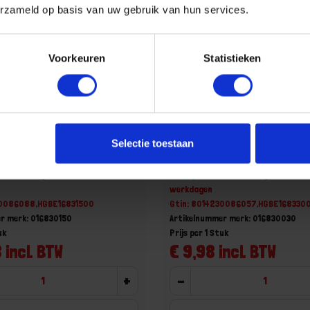
erzameld op basis van uw gebruik van hun services.
Voorkeuren
Statistieken
al half stijf RVS 1500MM
BETA Liniaal half stijf RVS
Selectie toestaan
0
1683 300
aad, levertijd 1 tot meerdere
Niet op voorraad, levertijd 1 tot me
werkdagen
30086088,HGBE16831500
Gtin: 8014230086057,HGBE168330
r merk: 016830150
Artikelnummer merk: 016830030
uk
Prijs per 1 Stuk
 incl. BTW
€ 9,98 incl. BTW
+
-