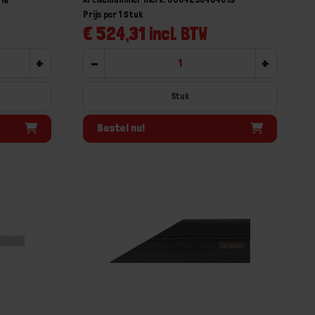
Prijs per 1 Stuk
€ 524,31 incl. BTW
+
-
+
Stuk
Bestel nu!