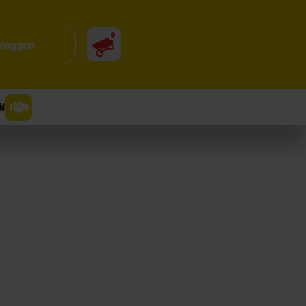
0
nloggen
N