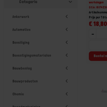
Categorie
werkdagen
Gtin: 80142
Artikelnumm
Ankerwerk
Prijs per 1 St
€ 18,80
Automotive
-
Beveiliging
Bevestigingsmaterialen
Bestel n
Bouwbeslag
Bouwproducten
Chemie
Draadmaterialen