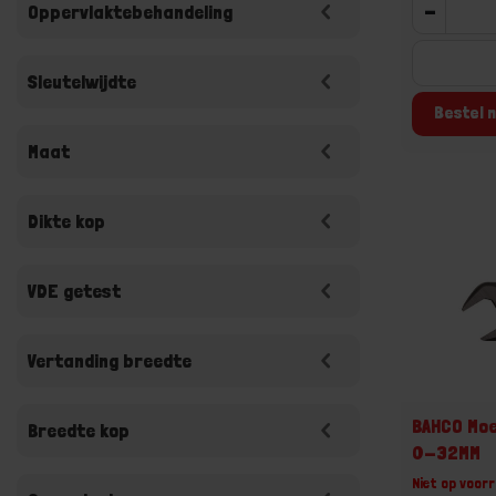
-
Oppervlaktebehandeling
Sleutelwijdte
Bestel n
Maat
Dikte kop
VDE getest
Vertanding breedte
BAHCO Moe
Breedte kop
0-32MM
Niet op voorr