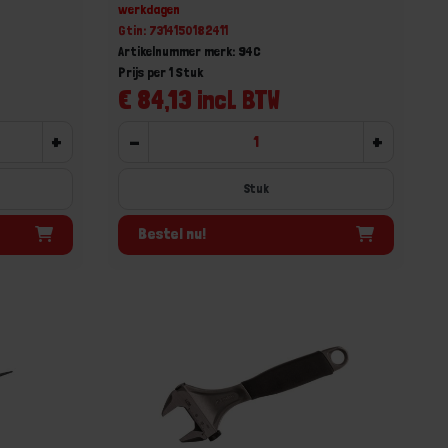
werkdagen
Gtin: 7314150182411
Artikelnummer merk: 94C
Prijs per 1 Stuk
€ 84,13 incl. BTW
+
-
+
Stuk
Bestel nu!