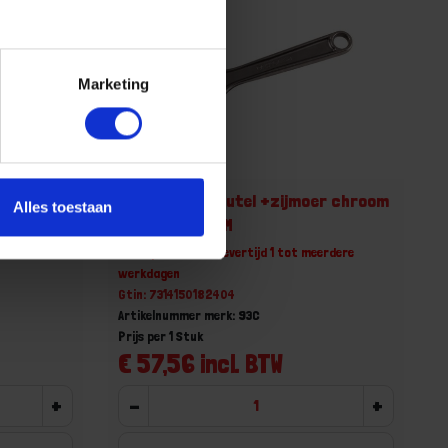
Marketing
er chroom
BAHCO Moersleutel +zijmoer chroom
Alles toestaan
255MM 0-34MM
erdere
Niet op voorraad, levertijd 1 tot meerdere
werkdagen
Gtin: 7314150182404
Artikelnummer merk: 93C
Prijs per 1 Stuk
€ 57,56 incl. BTW
+
-
+