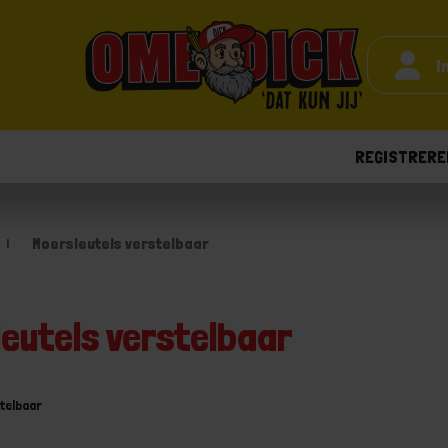
I
REGISTRERE
Moersleutels verstelbaar
eutels verstelbaar
stelbaar