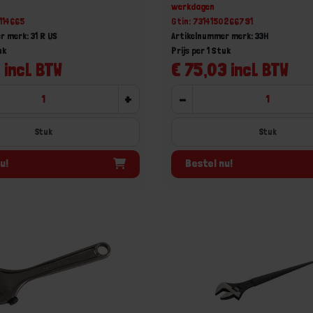
werkdagen
0114665
Gtin: 7314150266791
r merk: 31 R US
Artikelnummer merk: 33H
uk
Prijs per 1 Stuk
 incl. BTW
€ 75,03 incl. BTW
+
-
Stuk
Stuk
u!
Bestel nu!