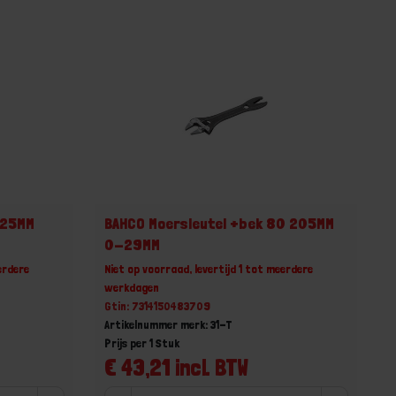
 25MM
BAHCO Moersleutel +bek 80 205MM
0-29MM
erdere
Niet op voorraad, levertijd 1 tot meerdere
werkdagen
Gtin: 7314150483709
Artikelnummer merk: 31-T
Prijs per 1 Stuk
€ 43,21 incl. BTW