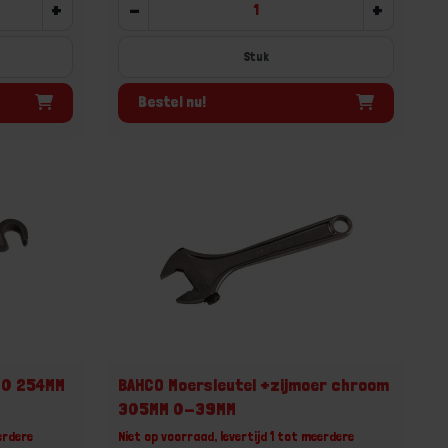
+
-
+
Stuk
Bestel nu!
80 254MM
BAHCO Moersleutel +zijmoer chroom
305MM 0-39MM
erdere
Niet op voorraad, levertijd 1 tot meerdere