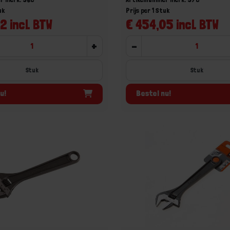
uk
Prijs per 1 Stuk
2 incl. BTW
€ 454,05 incl. BTW
+
-
Stuk
Stuk
u!
Bestel nu!