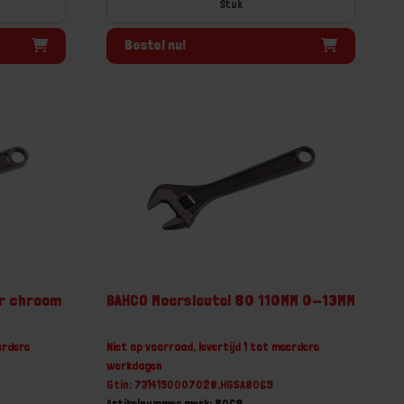
Stuk
Bestel nu!
er chroom
BAHCO Moersleutel 80 110MM 0-13MM
erdere
Niet op voorraad, levertijd 1 tot meerdere
werkdagen
Gtin: 7314150007028,HGSA8069
Artikelnummer merk: 8069