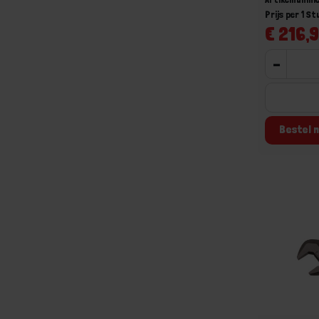
Prijs per 1 St
€ 216,9
-
Bestel n