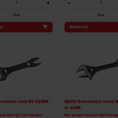
+
-
Stuk
Stuk
u!
Bestel nu!
rsleutel +bek 80 205MM
BAHCO Moersleutel +haak 
0-46MM
aad, levertijd 1 tot meerdere
Niet op voorraad, levertijd 1 tot me