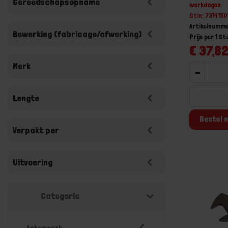
Gereedschapsopname
werkdagen
Gtin: 731415
Artikelnumme
Bewerking (fabricage/afwerking)
Prijs per 1 St
€ 37,82
Merk
-
Lengte
Bestel n
Verpakt per
Uitvoering
Categorie
Ankerwerk