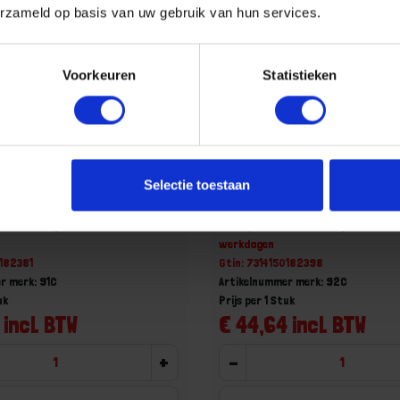
erzameld op basis van uw gebruik van hun services.
Voorkeuren
Statistieken
rsleutel +zijmoer chroom
BAHCO Moersleutel +zijmo
Selectie toestaan
21MM
205MM 0-29MM
aad, levertijd 1 tot meerdere
Niet op voorraad, levertijd 1 tot me
werkdagen
0182381
Gtin: 7314150182398
r merk: 91C
Artikelnummer merk: 92C
uk
Prijs per 1 Stuk
 incl. BTW
€ 44,64 incl. BTW
+
-