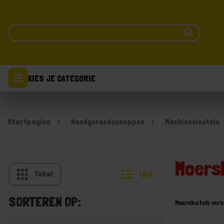
KIES JE CATEGORIE
Startpagina
Handgereedschappen
Machinesleutels
Moersl
Tabel
Lijst
SORTEREN OP:
Moersleutels ver