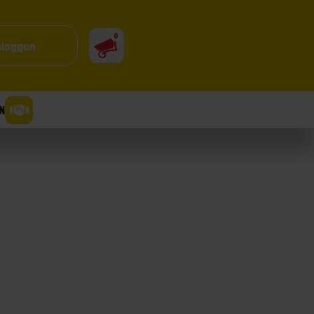
0
nloggen
N