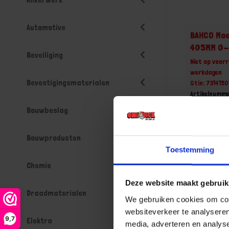
Automotive
BAHCO Moe
405MM 0
Beveiliging
Niet op voorr
werkdagen
Bevestigingsmaterialen
Gtin: 731415
Artikelnumme
Prijs per 1 St
Bouwbeslag
€ 137,0
Bouwproducten
-
Toestemming
Chemie
Deze website maakt gebruik
Bestel n
Draadmaterialen
We gebruiken cookies om cont
websiteverkeer te analyseren
9,7
Elektra
media, adverteren en analys