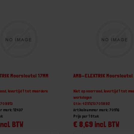
RIK Moersleutel 17MM
AMB-ELEKTRIK Moersleutel
aad, levertijd 1 tot meerdere
Niet op voorraad, levertijd 1 tot me
werkdagen
0709913
Gtin: 4251610705892
r merk: 12437
Artikelnummer merk: 70516
uk
Prijs per 1 Stuk
incl. BTW
€ 8,69 incl. BTW