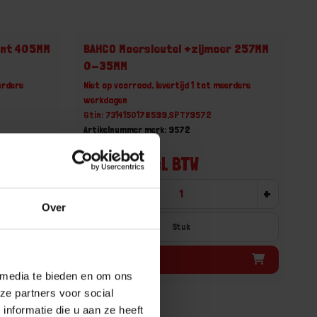
unt 405MM
BAHCO Moersleutel +zijmoer 257MM
0-35MM
erdere
Niet op voorraad, levertijd 1 tot meerdere
werkdagen
Gtin: 7314150178599,SPTY9572
Artikelnummer merk: 9572
Prijs per 1 Stuk
€ 51,64 incl. BTW
+
-
+
Over
Stuk
Bestel nu!
 media te bieden en om ons
ze partners voor social
nformatie die u aan ze heeft