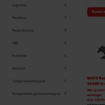
Logistiek
Bestel n
Machines
Meubelbeslag
PBM
Profielen
Sanitair
BAHCO Moe
Tuingereedschappen
500MM 0
Niet op voorr
Verspanende gereedschappen
werkdagen
Gtin: 731415
Artikelnumme