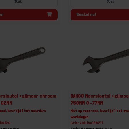
Stuk
Stuk
u!
Bestel nu!
rsleutel +zijmoer chroom
BAHCO Moersleutel +zijmo
-62MM
750MM 0-77MM
aad, levertijd 1 tot meerdere
Niet op voorraad, levertijd 1 tot me
werkdagen
0134120
Gtin: 7314150128211
r merk: 96C
Artikelnummer merk: 97C