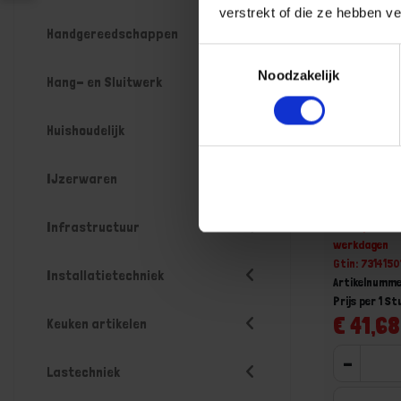
verstrekt of die ze hebben v
Handgereedschappen
Toestemmingsselectie
Noodzakelijk
Hang- en Sluitwerk
Huishoudelijk
BAHCO Moe
IJzerwaren
155MM 0-
Niet op voorr
Infrastructuur
werkdagen
Gtin: 731415
Installatietechniek
Artikelnumme
Prijs per 1 St
€ 41,68
Keuken artikelen
-
Lastechniek