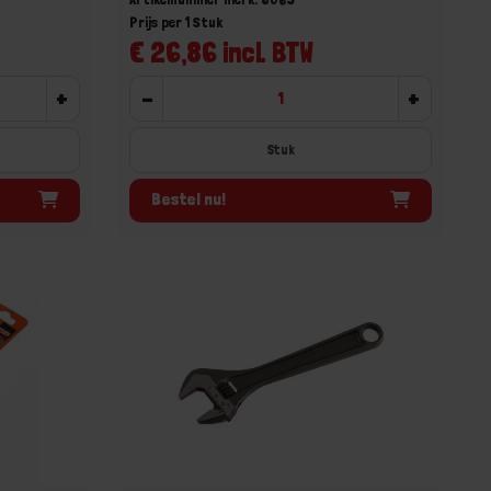
Prijs per 1 Stuk
€ 26,86 incl. BTW
+
-
+
Stuk
Bestel nu!