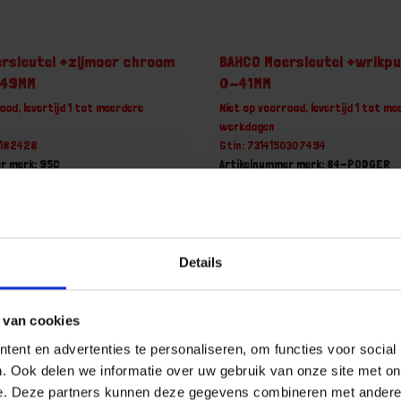
rsleutel +zijmoer chroom
BAHCO Moersleutel +wrikp
-49MM
0-41MM
aad, levertijd 1 tot meerdere
Niet op voorraad, levertijd 1 tot me
werkdagen
0182428
Gtin: 7314150307494
r merk: 95C
Artikelnummer merk: 84-PODGER
uk
Prijs per 1 Stuk
1 incl. BTW
€ 41,93 incl. BTW
+
-
Details
Stuk
Stuk
 van cookies
u!
Bestel nu!
ent en advertenties te personaliseren, om functies voor social
. Ook delen we informatie over uw gebruik van onze site met on
e. Deze partners kunnen deze gegevens combineren met andere i