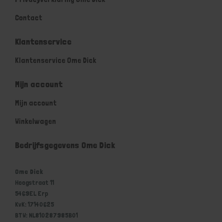
Contact
Klantenservice
Klantenservice Ome Dick
Mijn account
Mijn account
Winkelwagen
Bedrijfsgegevens Ome Dick
Ome Dick
Hoogstraat 11
5469EL Erp
KvK: 17140625
BTW: NL810287985B01