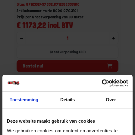
Gtin: 8716336457556,8716336553180
Artikelnummer merk: 8000.076.310I
Prijs per Grootverpakking van 30 Meter
€ 1173,22 incl. BTW
-
+
Grootverpakking (30)
Bestel nu!
Toestemming
Details
Over
Deze website maakt gebruik van cookies
We gebruiken cookies om content en advertenties te