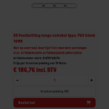
DX Voetketting lange schakel type 763 blank
10MM
Niet op voorraad, levertijd 1 tot meerdere werkdagen
Gtin: 8713138846854,8713138866852,BMPA76310B
Artikelnummer merk: 9.815763010
Prijs per Grootverpakking van 15 Meter
€ 186,76 incl. BTW
-
+
Grootverpakking (15)
Bestel nu!