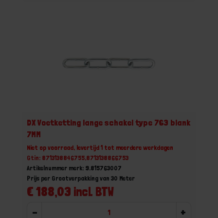
DX Voetketting lange schakel type 763 blank
7MM
Niet op voorraad, levertijd 1 tot meerdere werkdagen
Gtin: 8713138846755,8713138866753
Artikelnummer merk: 9.815763007
Prijs per Grootverpakking van 30 Meter
€ 188,03 incl. BTW
-
+