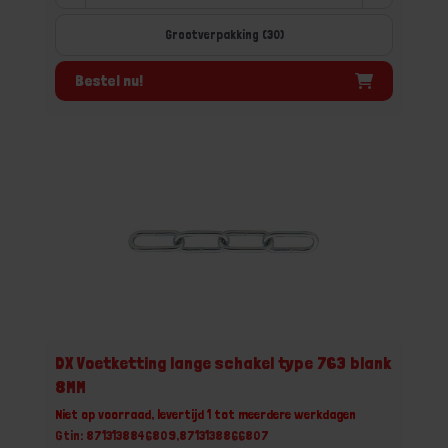
Grootverpakking (30)
Bestel nu!
DX Voetketting lange schakel type 763 blank
8MM
Niet op voorraad, levertijd 1 tot meerdere werkdagen
Gtin: 8713138846809,8713138866807