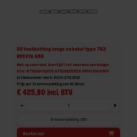
DX Voetketting lange schakel type 763
RVS316 6MM
Niet op voorraad, levertijd 1 tot meerdere werkdagen
Gtin: 8716336456252,8716336553128,BMPA76306INOX
Artikelnummer merk: 8000.076.306I
Prijs per Grootverpakking van 30 Meter
€ 425,80 incl. BTW
-
+
Grootverpakking (30)
Bestel nu!