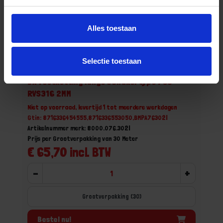
Alles toestaan
Selectie toestaan
DX Voetketting lange schakel type 763
RVS316 2MM
Niet op voorraad, levertijd 1 tot meerdere werkdagen
Gtin: 8716336454555,8716336553050,BMPA76302I
Artikelnummer merk: 8000.076.302I
Prijs per Grootverpakking van 30 Meter
€ 65,70 incl. BTW
-
+
Grootverpakking (30)
Bestel nu!