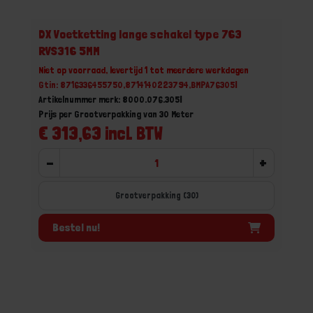
DX Voetketting lange schakel type 763
RVS316 5MM
Niet op voorraad, levertijd 1 tot meerdere werkdagen
Gtin: 8716336455750,8714140223794,BMPA76305I
Artikelnummer merk: 8000.076.305I
Prijs per Grootverpakking van 30 Meter
€ 313,63 incl. BTW
-
+
Grootverpakking (30)
Bestel nu!