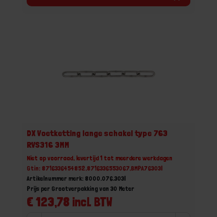
DX Voetketting lange schakel type 763
RVS316 3MM
Niet op voorraad, levertijd 1 tot meerdere werkdagen
Gtin: 8716336454852,8716336553067,BMPA76303I
Artikelnummer merk: 8000.076.303I
Prijs per Grootverpakking van 30 Meter
€ 123,78 incl. BTW