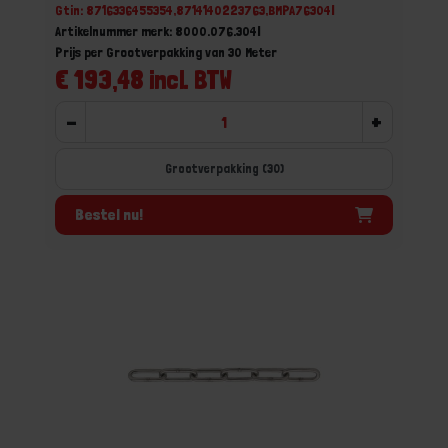
Gtin: 8716336455354,8714140223763,BMPA76304I
Artikelnummer merk: 8000.076.304I
Prijs per Grootverpakking van 30 Meter
€ 193,48 incl. BTW
-
+
Grootverpakking (30)
Bestel nu!