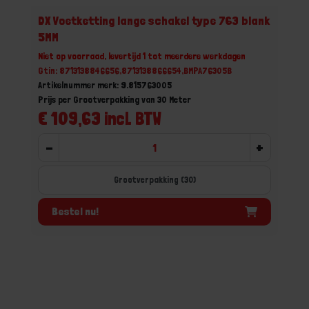
DX Voetketting lange schakel type 763 blank
5MM
Niet op voorraad, levertijd 1 tot meerdere werkdagen
Gtin: 8713138846656,8713138866654,BMPA76305B
Artikelnummer merk: 9.815763005
Prijs per Grootverpakking van 30 Meter
€ 109,63 incl. BTW
-
+
Grootverpakking (30)
Bestel nu!