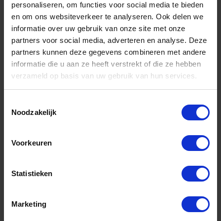
personaliseren, om functies voor social media te bieden
en om ons websiteverkeer te analyseren. Ook delen we
DX Voetketting lange schakel type 763
informatie over uw gebruik van onze site met onze
RVS316 13MM
partners voor social media, adverteren en analyse. Deze
Niet op voorraad, levertijd 1 tot meerdere werkdagen
partners kunnen deze gegevens combineren met andere
Gtin: 8716336457952,8716336553203
informatie die u aan ze heeft verstrekt of die ze hebben
Artikelnummer merk: 8000.076.313I
verzameld op basis van uw gebruik van hun services.
Prijs per Grootverpakking van 30 Meter
€ 2061,84 incl. BTW
Toestemmingsselectie
Noodzakelijk
-
+
Grootverpakking (30)
Voorkeuren
Bestel nu!
Statistieken
Marketing