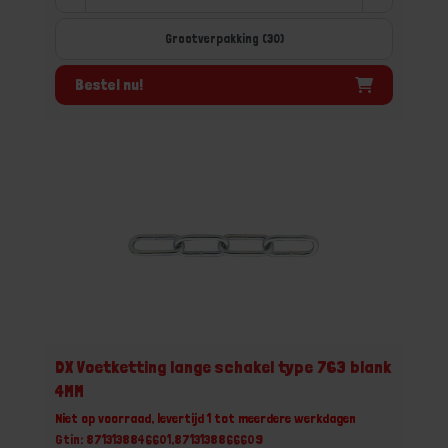
Grootverpakking (30)
Bestel nu!
DX Voetketting lange schakel type 763 blank
4MM
Niet op voorraad, levertijd 1 tot meerdere werkdagen
Gtin: 8713138846601,8713138866609