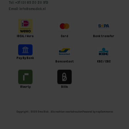
Tel: +31 (0) 85 20 20 913
Email: info@omedick.nl
iDEAL | Wero
Card
Bank transfer
Pay By Bank
Bancontact
KBC / CBC
Riverty
Billie
Copyright ; 2026 Ome Dick . Alle rechten voorbehouden
Powered by
nopCommerce