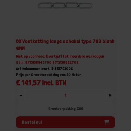
DX Voetketting lange schakel type 763 blank
6MM
Niet op voorraad, levertijd 1 tot meerdere werkdagen
Gtin: 8713138846700,8713138866708
Artikelnummer merk: 9.815763006
Prijs per Grootverpakking van 30 Meter
€ 141,57 incl. BTW
-
+
Grootverpakking (30)
Bestel nu!