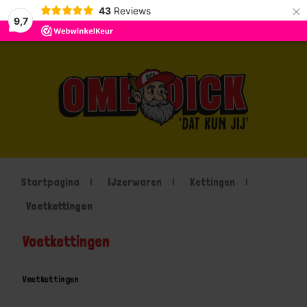
×
43
Reviews
9,7
Startpagina
IJzerwaren
Kettingen
Voetkettingen
Voetkettingen
Voetkettingen