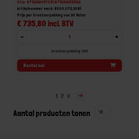
Gtin: 8716336457051,8716336553166
Artikelnummer merk: 8000.076.308I
Prijs per Grootverpakking van 30 Meter
€ 735,80 incl. BTW
-
+
Grootverpakking (30)
Bestel nu!
1
2
3
Aantal producten tonen