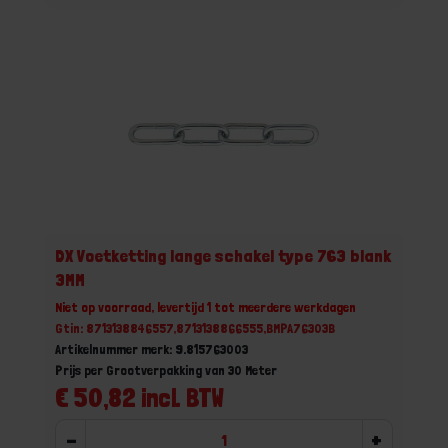
DX Voetketting lange schakel type 763 blank
3MM
Niet op voorraad, levertijd 1 tot meerdere werkdagen
Gtin: 8713138846557,8713138866555,BMPA76303B
Artikelnummer merk: 9.815763003
Prijs per Grootverpakking van 30 Meter
€ 50,82 incl. BTW
-
+