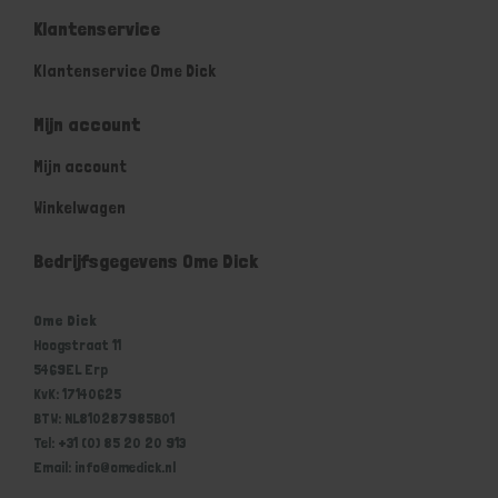
Klantenservice
Klantenservice Ome Dick
Mijn account
Mijn account
Winkelwagen
Bedrijfsgegevens Ome Dick
Ome Dick
Hoogstraat 11
5469EL Erp
KvK: 17140625
BTW: NL810287985B01
Tel: +31 (0) 85 20 20 913
Email: info@omedick.nl