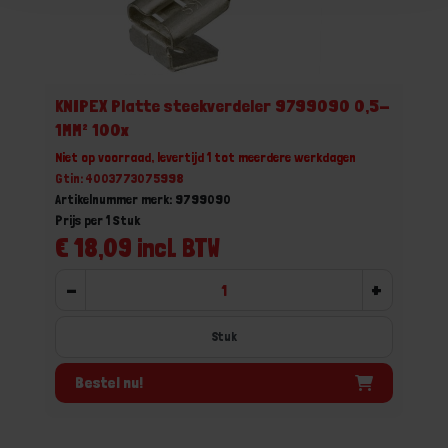
KNIPEX Platte steekverdeler 9799090 0,5-
1MM² 100x
Niet op voorraad, levertijd 1 tot meerdere werkdagen
Gtin: 4003773075998
Artikelnummer merk: 9799090
Prijs per 1 Stuk
€ 18,09 incl. BTW
-
+
Stuk
Bestel nu!