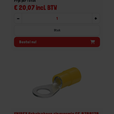
Prijs per 1 Stuk
€ 20,07 incl. BTW
-
+
Stuk
Bestel nu!
KNIPEX Kabelschoen ringvormig GE 9799179