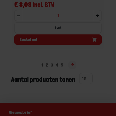
€ 8,09 incl. BTW
-
+
Stuk
Bestel nu!
1
2
3
4
5
Aantal producten tonen
Nieuwsbrief