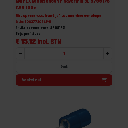
KNIPEX Kabelschoen ringvormig BL 9799175
6MM 100x
Niet op voorraad, levertijd 1 tot meerdere werkdagen
Gtin: 4003773076148
Artikelnummer merk: 9799175
Prijs per 1 Stuk
€ 15,12 incl. BTW
-
+
Stuk
Bestel nu!