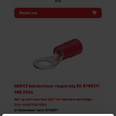
Stuk
Bestel nu!
KNIPEX Kabelschoen ringvormig RO 9799171
4MM 200x
Niet op voorraad, levertijd 1 tot meerdere werkdagen
Gtin: 4003773076100
Artikelnummer merk: 9799171
Prijs per 1 Stuk