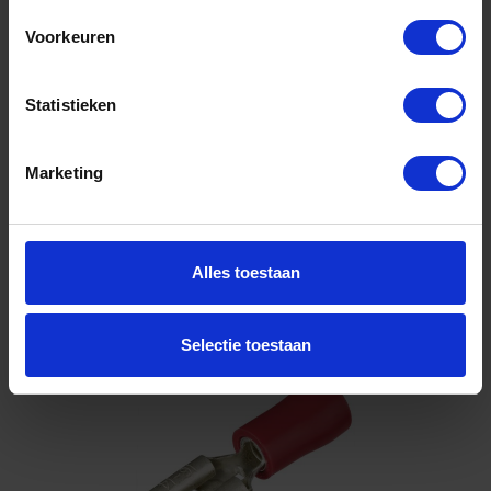
5MM 200x
Voorkeuren
Niet op voorraad, levertijd 1 tot meerdere werkdagen
Gtin: 4003773076117
Artikelnummer merk: 9799172
Statistieken
Prijs per 1 Stuk
€ 23,60 incl. BTW
Marketing
-
+
Stuk
Alles toestaan
Bestel nu!
Selectie toestaan