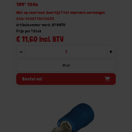
1MM² 100x
Niet op voorraad, levertijd 1 tot meerdere werkdagen
Gtin: 4003773076025
Artikelnummer merk: 9799110
Prijs per 1 Stuk
€ 11,60 incl. BTW
-
+
Stuk
Bestel nu!