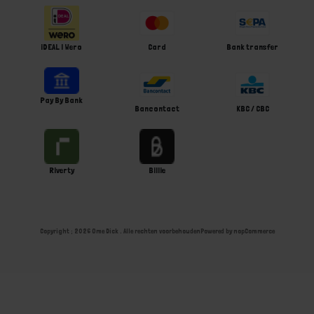
iDEAL | Wero
Card
Bank transfer
Pay By Bank
Bancontact
KBC / CBC
Riverty
Billie
Copyright ; 2026 Ome Dick . Alle rechten voorbehouden
Powered by
nopCommerce