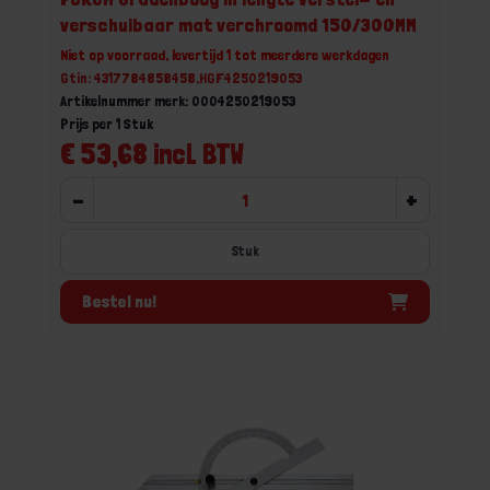
verschuibaar mat verchroomd 150/300MM
Niet op voorraad, levertijd 1 tot meerdere werkdagen
Gtin: 4317784858458,HGF4250219053
Artikelnummer merk: 0004250219053
Prijs per 1 Stuk
€ 53,68 incl. BTW
-
+
Stuk
Bestel nu!