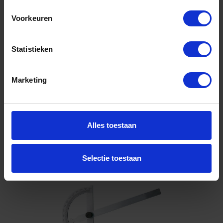
mat verchroomd 120/150MM
Voorkeuren
Niet op voorraad, levertijd 1 tot meerdere werkdagen
Gtin: 4317784858403,HGF4250219013
Artikelnummer merk: 0004250219013
Statistieken
Prijs per 1 Stuk
€ 34,71 incl. BTW
Marketing
-
+
Stuk
Alles toestaan
Bestel nu!
Selectie toestaan