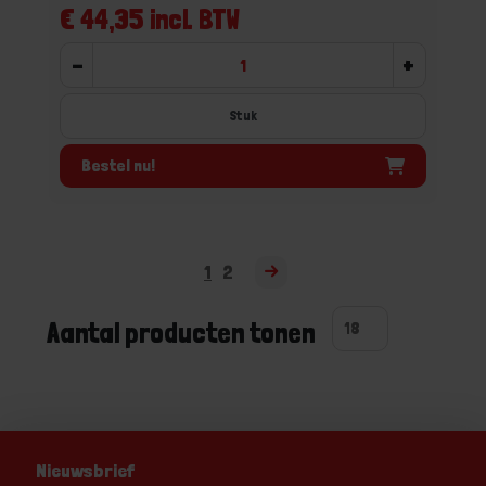
€ 44,35 incl. BTW
-
+
Stuk
Bestel nu!
1
2
Aantal producten tonen
Nieuwsbrief