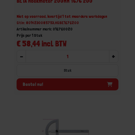
BETA Hoekmeter 200MM 1676 200
Niet op voorraad, levertijd 1 tot meerdere werkdagen
Gtin: 8014230085753,HGBE1676200
Artikelnummer merk: 016760020
Prijs per 1 Stuk
€ 58,44 incl. BTW
-
+
Stuk
Bestel nu!