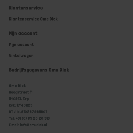
Klantenservice
Klantenservice Ome Dick
Mijn account
Mijn account
Winkelwagen
Bedrijfsgegevens Ome Dick
Ome Dick
Hoogstraat 11
5469EL Erp
KvK: 17140625
BTW: NL810287985B01
Tel: +31 (0) 85 20 20 913
Email: info@omedick.nl