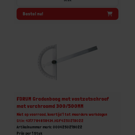
Bestel nu!
FORUM Gradenboog met vastzetschroef
mat verchroomd 300/500MM
Niet op voorraad, levertijd 1 tot meerdere werkdagen
Gtin: 4317784858434,HGF4250219022
Artikelnummer merk: 0004250219022
Prijs per 1 Stuk