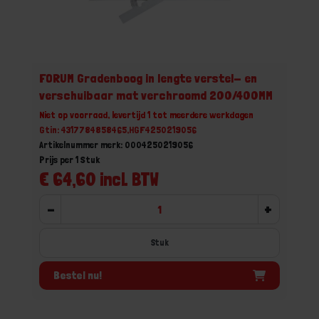
FORUM Gradenboog in lengte verstel- en
verschuibaar mat verchroomd 200/400MM
Niet op voorraad, levertijd 1 tot meerdere werkdagen
Gtin: 4317784858465,HGF4250219056
Artikelnummer merk: 0004250219056
Prijs per 1 Stuk
€ 64,60 incl. BTW
-
+
Stuk
Bestel nu!