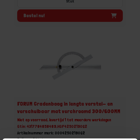
Stuk
Bestel nu!
FORUM Gradenboog in lengte verstel- en
verschuibaar mat verchroomd 300/600MM
Niet op voorraad, levertijd 1 tot meerdere werkdagen
Gtin: 4317784858489,HGF4250219062
Artikelnummer merk: 0004250219062
Prijs per 1 Stuk