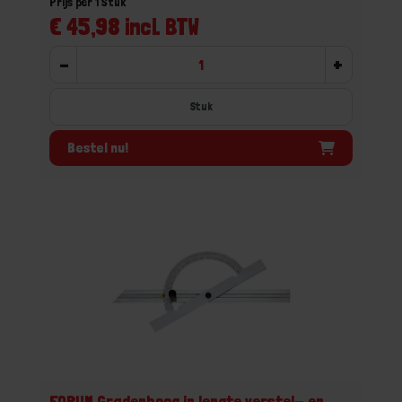
Prijs per 1 Stuk
€ 45,98 incl. BTW
-
+
Stuk
Bestel nu!
FORUM Gradenboog in lengte verstel- en