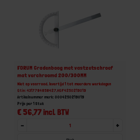
FORUM Gradenboog met vastzetschroef
mat verchroomd 200/300MM
Niet op voorraad, levertijd 1 tot meerdere werkdagen
Gtin: 4317784858427,HGF4250219019
Artikelnummer merk: 0004250219019
Prijs per 1 Stuk
€ 56,77 incl. BTW
-
+
Stuk