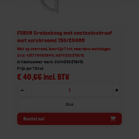
FORUM Gradenboog met vastzetschroef
mat verchroomd 150/200MM
Niet op voorraad, levertijd 1 tot meerdere werkdagen
Gtin: 4317784858410,HGF4250219016
Artikelnummer merk: 0004250219016
Prijs per 1 Stuk
€ 40,66 incl. BTW
-
+
Stuk
Bestel nu!