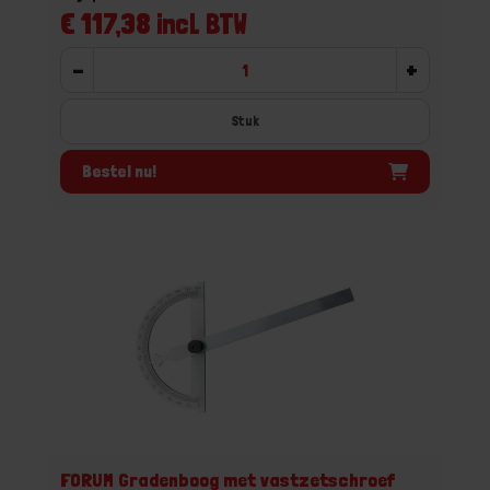
€ 117,38 incl. BTW
-
+
Stuk
Bestel nu!
FORUM Gradenboog met vastzetschroef