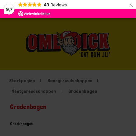
×
43
Reviews
9,7
Startpagina
Handgereedschappen
Meetgereedschappen
Gradenbogen
Gradenbogen
Gradenbogen