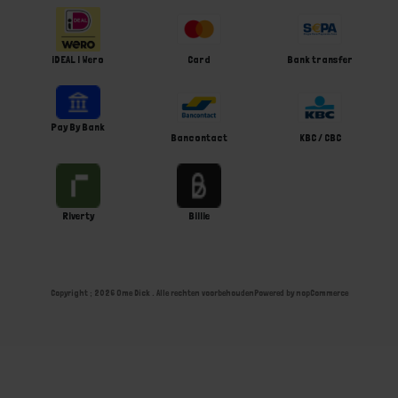
iDEAL | Wero
Card
Bank transfer
Pay By Bank
Bancontact
KBC / CBC
Riverty
Billie
Copyright ; 2026 Ome Dick . Alle rechten voorbehouden
Powered by
nopCommerce