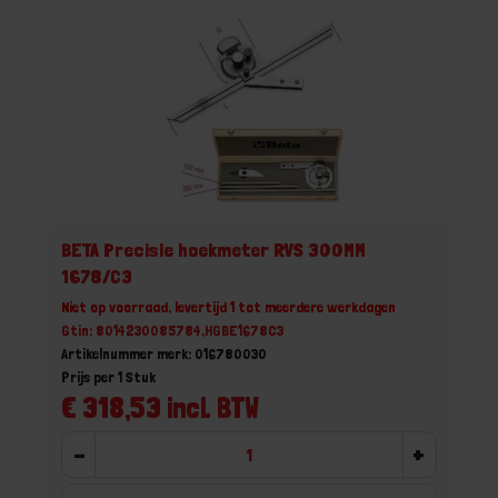
BETA Precisie hoekmeter RVS 300MM
1678/C3
Niet op voorraad, levertijd 1 tot meerdere werkdagen
Gtin: 8014230085784,HGBE1678C3
Artikelnummer merk: 016780030
Prijs per 1 Stuk
€ 318,53 incl. BTW
-
+