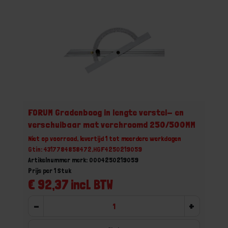
FORUM Gradenboog in lengte verstel- en
verschuibaar mat verchroomd 250/500MM
Niet op voorraad, levertijd 1 tot meerdere werkdagen
Gtin: 4317784858472,HGF4250219059
Artikelnummer merk: 0004250219059
Prijs per 1 Stuk
€ 92,37 incl. BTW
-
+