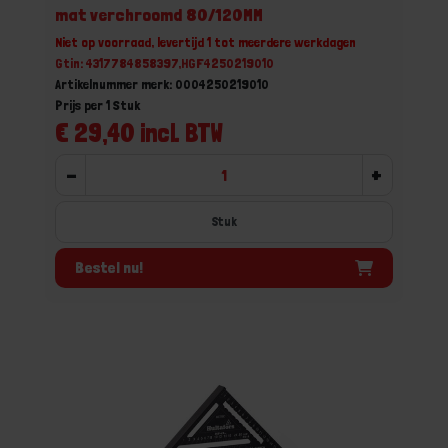
mat verchroomd 80/120MM
Niet op voorraad, levertijd 1 tot meerdere werkdagen
Gtin: 4317784858397,HGF4250219010
Artikelnummer merk: 0004250219010
Prijs per 1 Stuk
€ 29,40 incl. BTW
-
+
Stuk
Bestel nu!