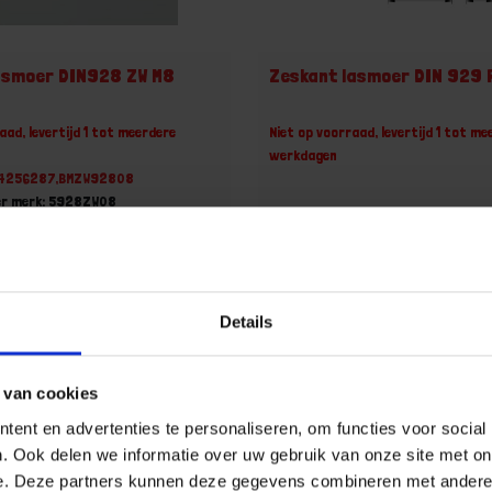
asmoer DIN928 ZW M8
Zeskant lasmoer DIN 929 
aad, levertijd 1 tot meerdere
Niet op voorraad, levertijd 1 tot me
werkdagen
24256287,BMZW92808
er merk: 5928ZW08
ootverpakking van 1000 Stuk
 incl. BTW
+
Details
Grootverpakking (1000)
 van cookies
u!
Varianten weergeven (8)
ent en advertenties te personaliseren, om functies voor social
. Ook delen we informatie over uw gebruik van onze site met on
e. Deze partners kunnen deze gegevens combineren met andere i