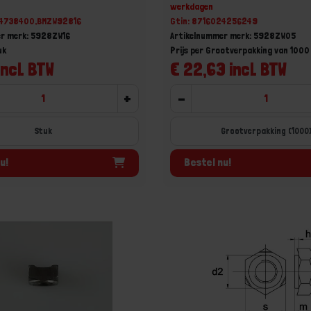
werkdagen
24738400,BMZW92816
Gtin: 8716024256249
er merk: 5928ZW16
Artikelnummer merk: 5928ZW05
uk
Prijs per Grootverpakking van 1000
incl. BTW
€ 22,63 incl. BTW
+
-
Stuk
Grootverpakking (1000
u!
Bestel nu!