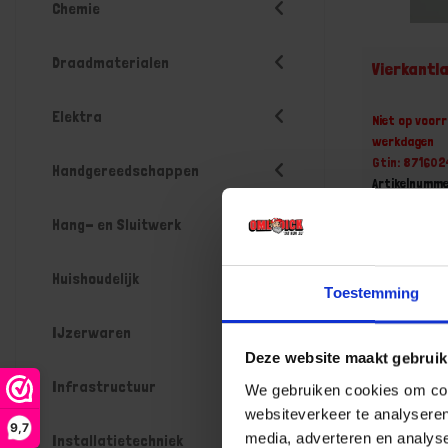
Chemie
Draadmaterialen
Vierkantl
Elektra
Niet op voorr
werkdagen
Gtin: 87160
Handgereedschappen
Artikelnumm
Prijs per Gr
Hang- en Sluitwerk
€ 45,25
-
Huishoudelijk
Toestemming
IJzerwaren
Deze website maakt gebruik
Bestel n
Infrastructuur
We gebruiken cookies om cont
websiteverkeer te analyseren
9,7
media, adverteren en analys
Installatietechniek