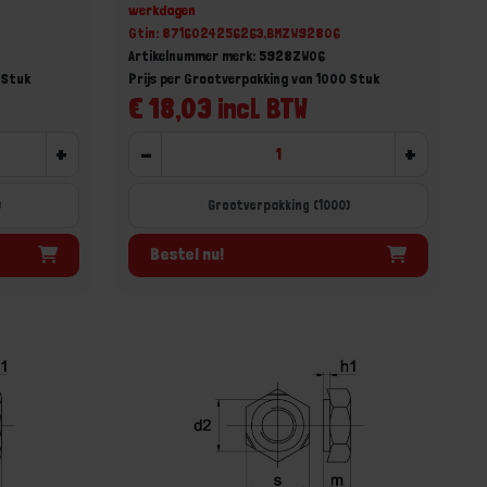
werkdagen
Gtin: 8716024256263,BMZW92806
Artikelnummer merk: 5928ZW06
 Stuk
Prijs per Grootverpakking van 1000 Stuk
€ 18,03 incl. BTW
+
-
+
)
Grootverpakking (1000)
Bestel nu!