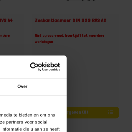
RVS A4
Zeskantlasmoer DIN 929 RVS A2
erdere
Niet op voorraad, levertijd 1 tot meerdere
werkdagen
Over
Varianten weergeven (8)
 media te bieden en om ons
ze partners voor social
nformatie die u aan ze heeft