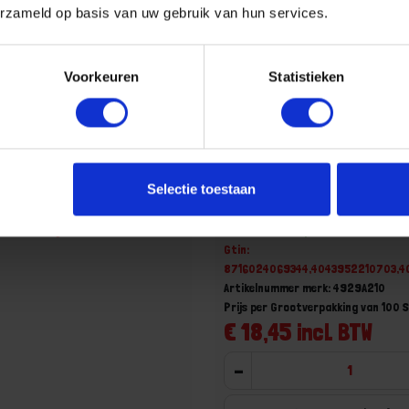
erzameld op basis van uw gebruik van hun services.
Voorkeuren
Statistieken
asmoer DIN 929 ZW
Zeskantlasmoer DIN929 R
Selectie toestaan
aad, levertijd 1 tot meerdere
Voorraad: 150 op voorraad
Gtin:
8716024069344,4043952210703,4
Artikelnummer merk: 4929A210
Prijs per Grootverpakking van 100 
€ 18,45 incl. BTW
-