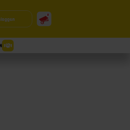
0
nloggen
N