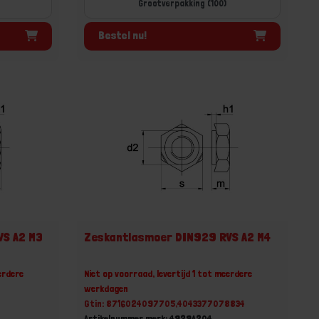
Grootverpakking (100)
Bestel nu!
VS A2 M3
Zeskantlasmoer DIN929 RVS A2 M4
erdere
Niet op voorraad, levertijd 1 tot meerdere
werkdagen
Gtin: 8716024097705,4043377078834
Artikelnummer merk: 4929A204