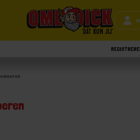
I
REGISTRERE
asmoeren
eren