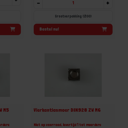
-
+
Grootverpakking (200)
Bestel nu!
W M5
Vierkantlasmoer DIN928 ZW M6
erdere
Niet op voorraad, levertijd 1 tot meerdere