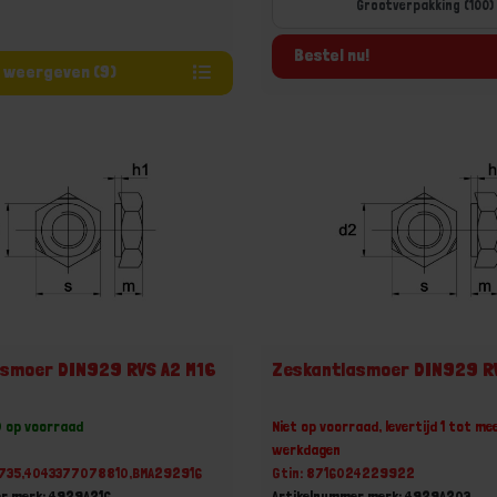
Grootverpakking (100)
Bestel nu!
Varianten weergeven (9)
asmoer DIN929 RVS A2 M16
Zeskantlasmoer DIN929 R
0 op voorraad
Niet op voorraad, levertijd 1 tot me
werkdagen
735,4043377078810,BMA292916
Gtin: 8716024229922
r merk: 4929A216
Artikelnummer merk: 4929A203