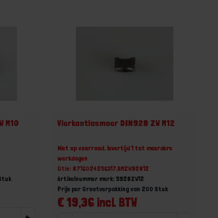
W M10
Vierkantlasmoer DIN928 ZW M12
Niet op voorraad, levertijd 1 tot meerdere
werkdagen
Gtin: 8716024256317,BMZW92812
Stuk
Artikelnummer merk: 5928ZW12
Prijs per Grootverpakking van 200 Stuk
€ 19,36 incl. BTW
+