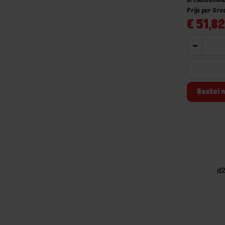
Prijs per Gr
€ 51,82
-
Bestel n