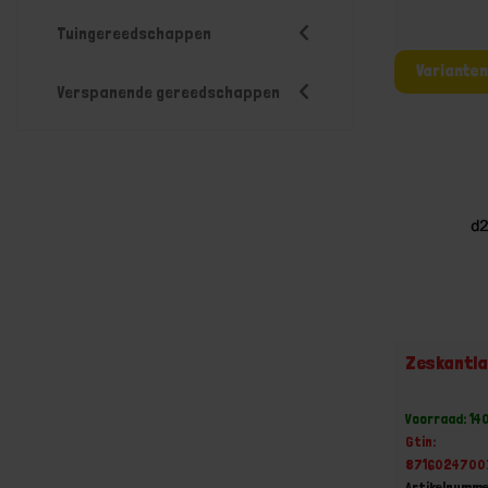
Tuingereedschappen
Verspanende gereedschappen
Zeskantl
Voorraad: 14
Gtin:
8716024700
Artikelnumme