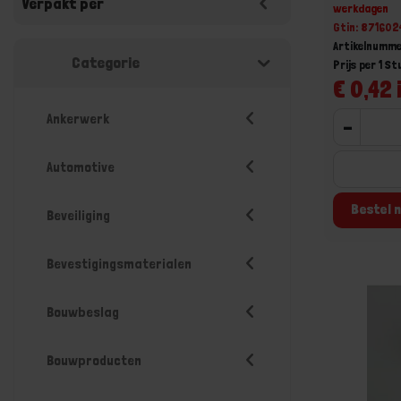
Verpakt per
werkdagen
Gtin: 87160
Artikelnumm
Categorie
Prijs per 1 St
€ 0,42 
Ankerwerk
-
Automotive
Bestel n
Beveiliging
Bevestigingsmaterialen
Bouwbeslag
Bouwproducten