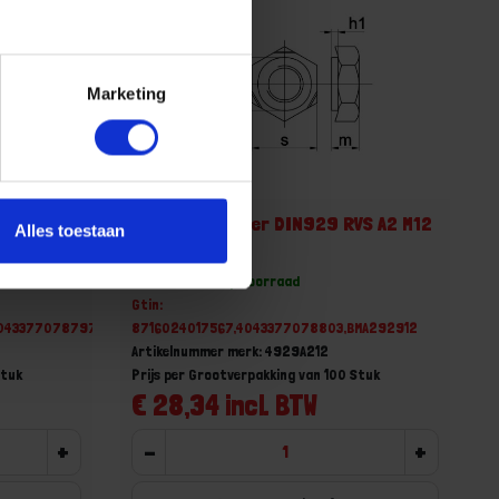
Marketing
VS A2 M10
Zeskantlasmoer DIN929 RVS A2 M12
Alles toestaan
Voorraad: 148 op voorraad
Gtin:
043377078797,BMA292910
8716024017567,4043377078803,BMA292912
Artikelnummer merk: 4929A212
Stuk
Prijs per Grootverpakking van 100 Stuk
€ 28,34 incl. BTW
+
-
+