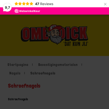
×
47
Reviews
9,7
Startpagina
Bevestigingsmaterialen
Nagels
Schroefnagels
Schroefnagels
Schroefnagels