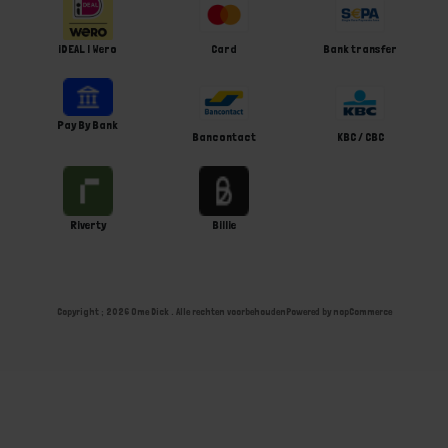
iDEAL | Wero
Card
Bank transfer
Pay By Bank
Bancontact
KBC / CBC
Riverty
Billie
Copyright ; 2026 Ome Dick . Alle rechten voorbehouden
Powered by
nopCommerce