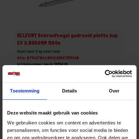
KELFORT Schroefnagel gedraaid platte kop
EV 3,8X50MM 500x
Voorraad: 3 op voorraad
Gtin: 8714678009105,BMKE1515439
Artikelnummer merk: 1515439
Prijs per 1 Doos
€ 28,41 incl. BTW
Toestemming
Details
Over
-
+
Deze website maakt gebruik van cookies
Bestel nu!
We gebruiken cookies om content en advertenties te
personaliseren, om functies voor social media te bieden
en om ons websiteverkeer te analyseren. Ook delen we