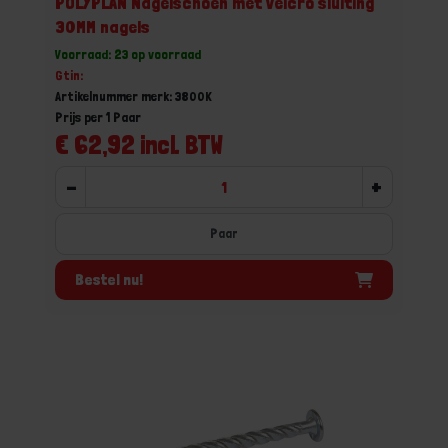
POLYPLAN Nagelschoen met velcro sluiting
30MM nagels
Voorraad: 23 op voorraad
Gtin:
Artikelnummer merk: 3800K
Prijs per 1 Paar
€ 62,92 incl. BTW
-
+
Paar
Bestel nu!