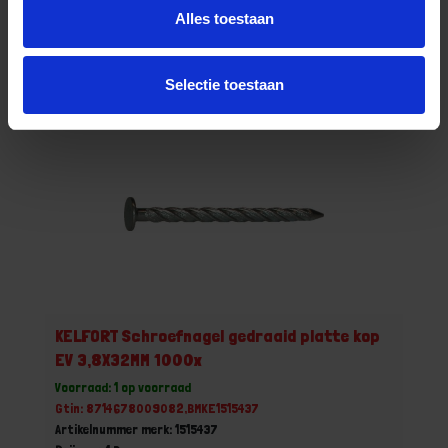
Alles toestaan
Bestel nu!
Selectie toestaan
KELFORT Schroefnagel gedraaid platte kop
EV 3,8X32MM 1000x
Voorraad: 1 op voorraad
Gtin: 8714678009082,BMKE1515437
Artikelnummer merk: 1515437