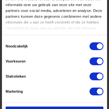
informatie over uw gebruik van onze site met onze
partners voor social media, adverteren en analyse. Deze
partners kunnen deze gegevens combineren met andere
informatie die u aan ze heeft verstrekt of die ze hebben
verzameld op basis van uw gebruik van hun services.
Toestemmingsselectie
Noodzakelijk
KELFORT Schroefnagel gedraaid platte kop
EV 3,8X40MM 1000x
Voorkeuren
Voorraad: 3 op voorraad
Gtin: 8714678009099,BMKE1515438
Statistieken
Artikelnummer merk: 1515438
Prijs per 1 Doos
€ 22,07 incl. BTW
Marketing
-
+