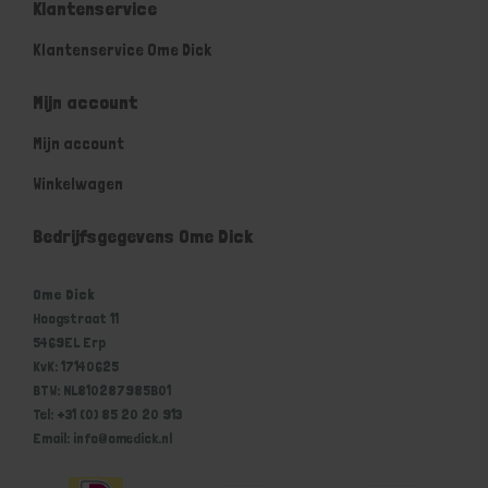
Klantenservice
Klantenservice Ome Dick
Mijn account
Mijn account
Winkelwagen
Bedrijfsgegevens Ome Dick
Ome Dick
Hoogstraat 11
5469EL Erp
KvK: 17140625
BTW: NL810287985B01
Tel: +31 (0) 85 20 20 913
Email: info@omedick.nl