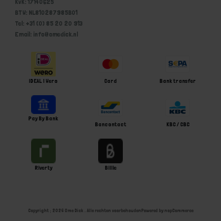
KvK: 17140625
BTW: NL810287985B01
Tel: +31 (0) 85 20 20 913
Email: info@omedick.nl
iDEAL | Wero
Card
Bank transfer
Pay By Bank
Bancontact
KBC / CBC
Riverty
Billie
Copyright ; 2026 Ome Dick . Alle rechten voorbehouden
Powered by
nopCommerce