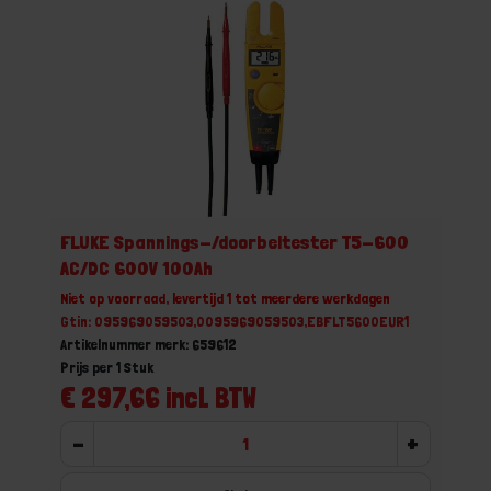
FLUKE Spannings-/doorbeltester T5-600
AC/DC 600V 100Ah
Niet op voorraad, levertijd 1 tot meerdere werkdagen
Gtin: 095969059503,0095969059503,EBFLT5600EUR1
Artikelnummer merk: 659612
Prijs per 1 Stuk
€ 297,66 incl. BTW
-
+