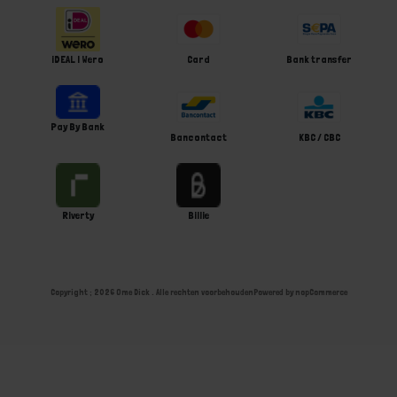
iDEAL | Wero
Card
Bank transfer
Pay By Bank
Bancontact
KBC / CBC
Riverty
Billie
Copyright ; 2026 Ome Dick . Alle rechten voorbehouden
Powered by
nopCommerce