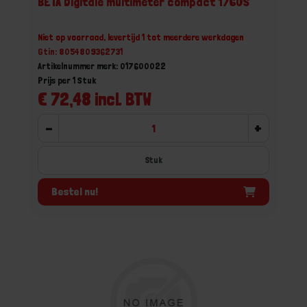
BETA Digitale multimeter compact 1760S
Niet op voorraad, levertijd 1 tot meerdere werkdagen
Gtin: 8054809362731
Artikelnummer merk: 017600022
Prijs per 1 Stuk
€ 72,48 incl. BTW
-
+
Stuk
Bestel nu!