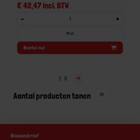
€ 42,47 incl. BTW
-
+
Stuk
Bestel nu!
1
2
Aantal producten tonen
Nieuwsbrief