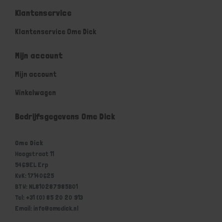
Klantenservice
Klantenservice Ome Dick
Mijn account
Mijn account
Winkelwagen
Bedrijfsgegevens Ome Dick
Ome Dick
Hoogstraat 11
5469EL Erp
KvK: 17140625
BTW: NL810287985B01
Tel: +31 (0) 85 20 20 913
Email: info@omedick.nl