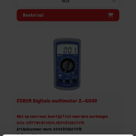
Bestel nu!
FORUM Digitale multimeter 2-600V
Niet op voorraad, levertijd 1 tot meerdere werkdagen
Gtin: 4317784970204,HGF4243607015
Artikelnummer merk: 0004243607015
Prijs per 1 Stuk