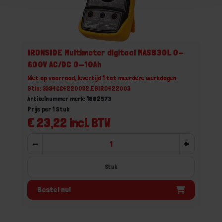
IRONSIDE Multimeter digitaal MAS830L 0-
600V AC/DC 0-10Ah
Niet op voorraad, levertijd 1 tot meerdere werkdagen
Gtin: 3394664220032,EBIRO422003
Artikelnummer merk: 1882573
Prijs per 1 Stuk
€ 23,22 incl. BTW
-
+
Stuk
Bestel nu!