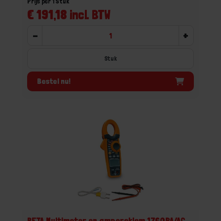
Prijs per 1 Stuk
€ 191,18 incl. BTW
-
+
Stuk
Bestel nu!
BETA Multimeter en ampereklem 1760PA/AC