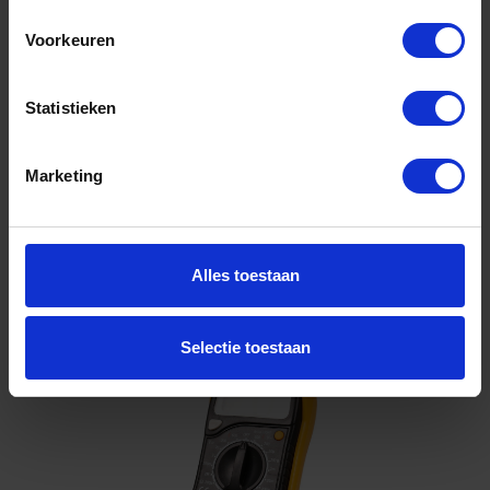
Voorkeuren
Niet op voorraad, levertijd 1 tot meerdere werkdagen
Gtin: 4317784891752,HGF4243607010
Artikelnummer merk: 0004243607010
Statistieken
Prijs per 1 Stuk
€ 103,70 incl. BTW
Marketing
-
+
Stuk
Alles toestaan
Bestel nu!
Selectie toestaan