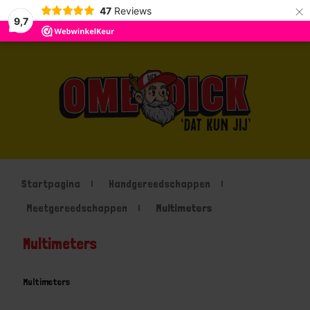
×
47
Reviews
9,7
Startpagina
Handgereedschappen
Meetgereedschappen
Multimeters
Multimeters
Multimeters