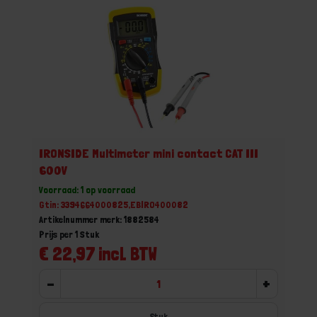
IRONSIDE Multimeter mini contact CAT III
600V
Voorraad: 1 op voorraad
Gtin: 3394664000825,EBIRO400082
Artikelnummer merk: 1882584
Prijs per 1 Stuk
€ 22,97 incl. BTW
-
+
Stuk