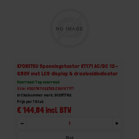
KYORITSU Spanningstester KT171 AC/DC 12-
690V met LCD display & draaiveldindicator
Voorraad: 1 op voorraad
Gtin: 4560187066139,EBKYKT171
Artikelnummer merk: 30391786
Prijs per 1 Stuk
€ 144,84 incl. BTW
-
+
Stuk