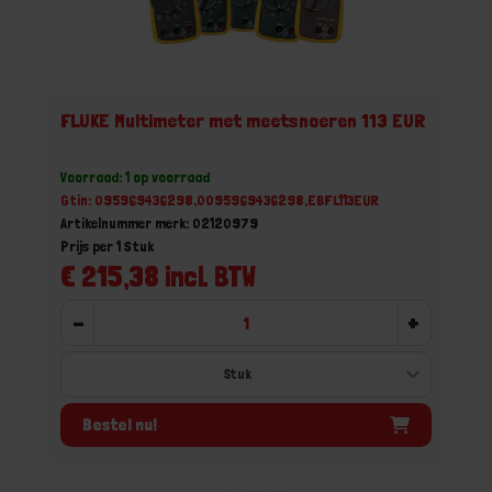
FLUKE Multimeter met meetsnoeren 113 EUR
Voorraad: 1 op voorraad
Gtin: 095969436298,0095969436298,EBFL113EUR
Artikelnummer merk: 02120979
Prijs per 1 Stuk
€ 215,38 incl. BTW
-
+
Bestel nu!