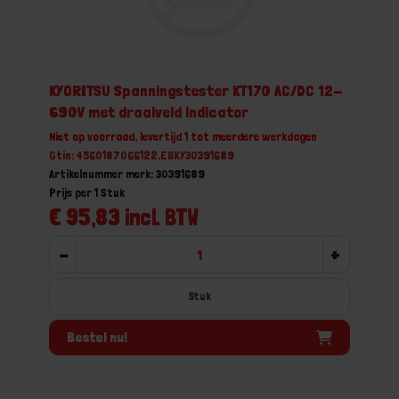
KYORITSU Spanningstester KT170 AC/DC 12-
690V met draaiveld indicator
Niet op voorraad, levertijd 1 tot meerdere werkdagen
Gtin: 4560187066122,EBKY30391689
Artikelnummer merk: 30391689
Prijs per 1 Stuk
€ 95,83 incl. BTW
-
+
Stuk
Bestel nu!