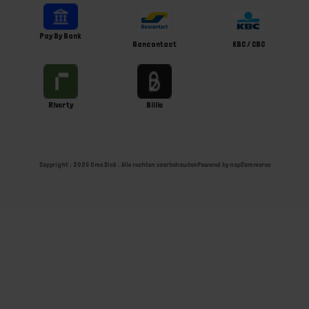
Pay By Bank
Bancontact
KBC / CBC
Riverty
Billie
Copyright ; 2026 Ome Dick . Alle rechten voorbehouden
Powered by
nopCommerce