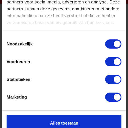
partners voor social media, adverteren en analyse. Deze
partners kunnen deze gegevens combineren met andere
informatie die u aan ze heeft verstrekt of die ze hebben
Informatie
verzameld op basis van uw gebruik van hun services.
Sitemap
Toestemmingsselectie
Algemene voorwaarden Ome Dick
Noodzakelijk
Over Ome Dick
Voorkeuren
Klachtenregeling Ome Dick
Retouren & Garantie Ome Dick
Statistieken
Privacyverklaring Ome Dick
Contact
Marketing
Klantenservice
Klantenservice Ome Dick
Alles toestaan