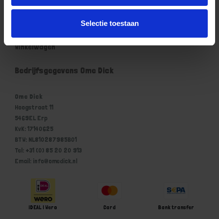
Mijn account
Selectie toestaan
Mijn account
Winkelwagen
Bedrijfsgegevens Ome Dick
Ome Dick
Hoogstraat 11
5469EL Erp
KvK: 17140625
BTW: NL810287985B01
Tel: +31 (0) 85 20 20 913
Email: info@omedick.nl
iDEAL | Wero
Card
Bank transfer