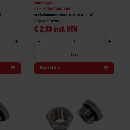
werkdagen
Gtin: 8719426100592
1
Artikelnummer merk: DRF.MFG03G01
Prijs per 1 Stuk
€ 2,13 incl. BTW
+
-
+
Stuk
Bestel nu!