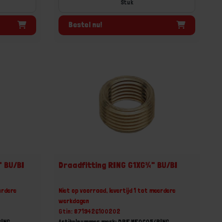
Stuk
Bestel nu!
" BU/BI
Draadfitting RING G1XG¾" BU/BI
erdere
Niet op voorraad, levertijd 1 tot meerdere
werkdagen
Gtin: 8719426100202
RING
Artikelnummer merk: DRF.MF0605/RING