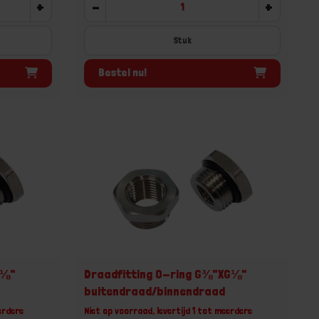
+
-
+
Stuk
Bestel nu!
G⅛"
Draadfitting O-ring G⅜"XG⅛"
buitendraad/binnendraad
erdere
Niet op voorraad, levertijd 1 tot meerdere