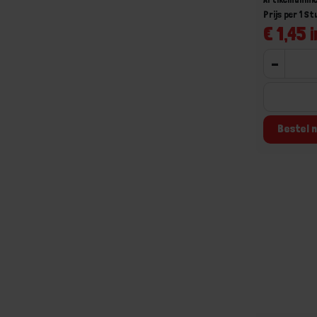
Prijs per 1 St
€ 1,45 i
-
Bestel n