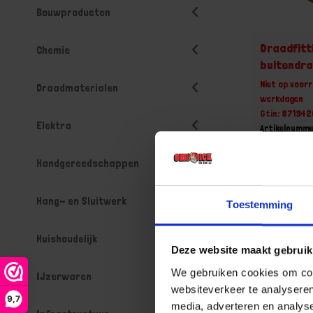
Bouwproducten
Draadfitt
Chemie
buitendr
Niet op voorr
Draadmaterialen
werkdagen
Gtin: 87194
Elektra
Artikelnumm
Prijs per 1 St
€ 1,96 i
Handgereedschappen
-
Hang- en Sluitwerk
Toestemming
Huishoudelijk
Deze website maakt gebruik
Bestel n
We gebruiken cookies om cont
IJzerwaren
websiteverkeer te analyseren
9,7
media, adverteren en analys