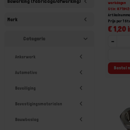
Bewerking (fabricage/afwerking)
werkdagen
Gtin: 87194
Artikelnumme
Merk
Prijs per 1 St
€ 1,20 i
Categorie
-
Ankerwerk
Bestel n
Automotive
Beveiliging
Bevestigingsmaterialen
Bouwbeslag