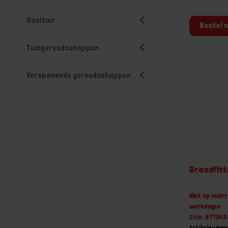
Sanitair
Bestel n
Tuingereedschappen
Verspanende gereedschappen
Draadfitt
Niet op voorr
werkdagen
Gtin: 87194
Artikelnumm