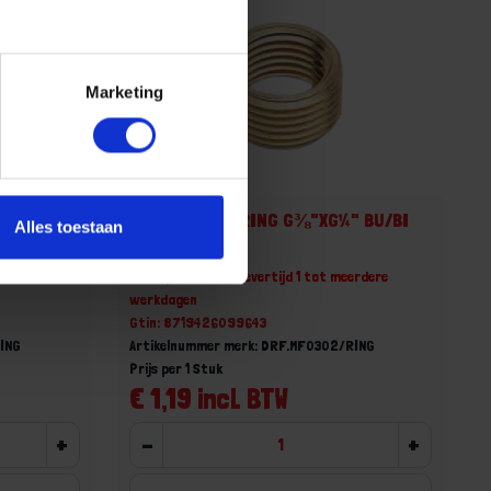
Marketing
" BU/BI
Draadfitting RING G⅜"XG¼" BU/BI
Alles toestaan
erdere
Niet op voorraad, levertijd 1 tot meerdere
werkdagen
Gtin: 8719426099643
RING
Artikelnummer merk: DRF.MF0302/RING
Prijs per 1 Stuk
€ 1,19 incl. BTW
+
-
+