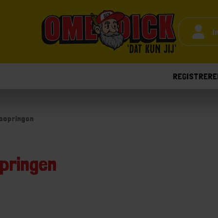
I
REGISTRERE
loopringen
opringen