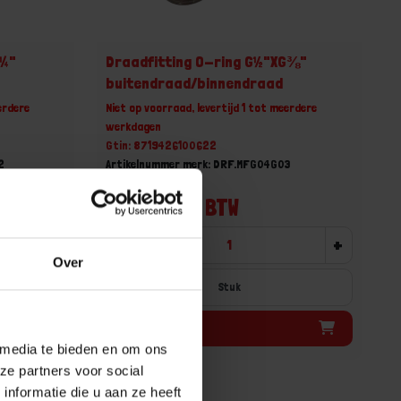
G¼"
Draadfitting O-ring G½"XG⅜"
buitendraad/binnendraad
erdere
Niet op voorraad, levertijd 1 tot meerdere
werkdagen
Gtin: 8719426100622
2
Artikelnummer merk: DRF.MFG04G03
Prijs per 1 Stuk
€ 3,16 incl. BTW
+
-
+
Over
Stuk
Bestel nu!
 media te bieden en om ons
ze partners voor social
nformatie die u aan ze heeft