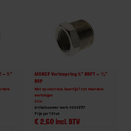
T - ¼"
AIGNEP Verloopring ½" BSPT - ⅜"
BSP
erdere
Niet op voorraad, levertijd 1 tot meerdere
werkdagen
Gtin:
Artikelnummer merk: 40042117
Prijs per 1 Stuk
€ 2,60 incl. BTW