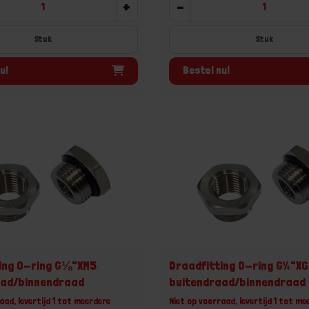
+
-
Stuk
Stuk
u!
Bestel nu!
ing O-ring G⅛"XM5
Draadfitting O-ring G¼"X
aad/binnendraad
buitendraad/binnendraad
aad, levertijd 1 tot meerdere
Niet op voorraad, levertijd 1 tot me