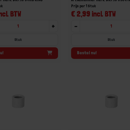
uk
Prijs per 1 Stuk
ncl. BTW
€ 2,99 incl. BTW
+
-
Stuk
Stuk
u!
Bestel nu!