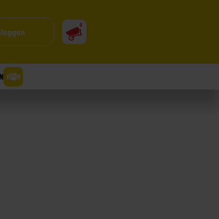
0
nloggen
N