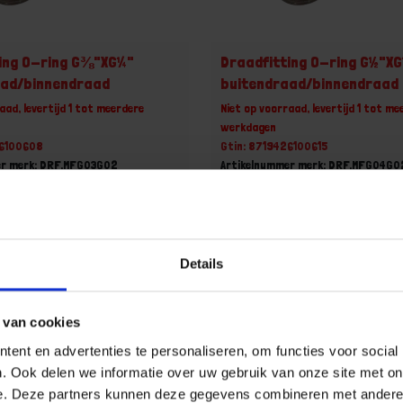
ing O-ring G⅜"XG¼"
Draadfitting O-ring G½"X
aad/binnendraad
buitendraad/binnendraad
aad, levertijd 1 tot meerdere
Niet op voorraad, levertijd 1 tot me
werkdagen
26100608
Gtin: 8719426100615
er merk: DRF.MFG03G02
Artikelnummer merk: DRF.MFG04G0
uk
Prijs per 1 Stuk
ncl. BTW
€ 3,45 incl. BTW
+
-
Details
Stuk
Stuk
 van cookies
u!
Bestel nu!
ent en advertenties te personaliseren, om functies voor social
. Ook delen we informatie over uw gebruik van onze site met on
e. Deze partners kunnen deze gegevens combineren met andere i