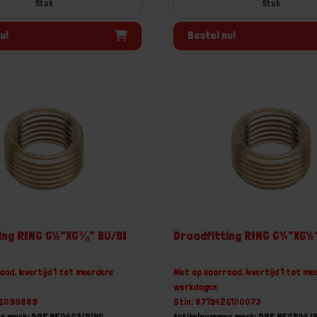
Stuk
Stuk
u!
Bestel nu!
ing RING G½"XG⅜" BU/BI
Draadfitting RING G¾"XG½
aad, levertijd 1 tot meerdere
Niet op voorraad, levertijd 1 tot me
werkdagen
26099889
Gtin: 8719426100073
er merk: DRF.MF0403/RING
Artikelnummer merk: DRF.MF0504/