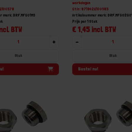
werkdagen
26100578
Gtin: 8719426100585
r merk: DRF.MFG01M5
Artikelnummer merk: DRF.MFG02G0
uk
Prijs per 1 Stuk
ncl. BTW
€ 1,45 incl. BTW
+
-
Stuk
Stuk
u!
Bestel nu!