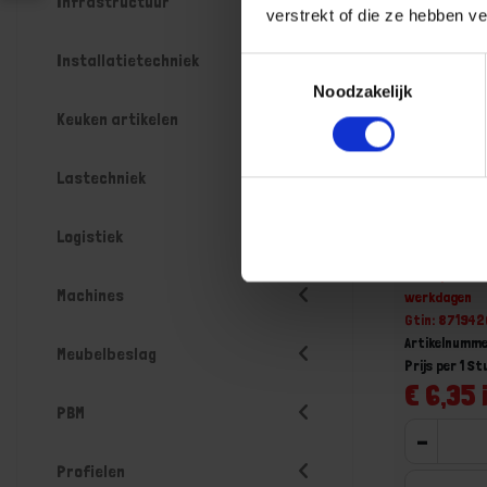
Infrastructuur
verstrekt of die ze hebben v
Installatietechniek
Toestemmingsselectie
Noodzakelijk
Keuken artikelen
Lastechniek
Draadfitt
Logistiek
buitendr
Niet op voorr
Machines
werkdagen
Gtin: 87194
Artikelnumm
Meubelbeslag
Prijs per 1 St
€ 6,35 
PBM
-
Profielen