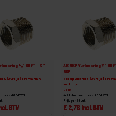
rloopring ⅜" BSPT - ¼"
AIGNEP Verloopring ½" BSP
BSP
aad, levertijd 1 tot meerdere
Niet op voorraad, levertijd 1 tot me
werkdagen
Gtin:
r merk: 40041713
Artikelnummer merk: 40042113
uk
Prijs per 1 Stuk
ncl. BTW
€ 2,78 incl. BTW