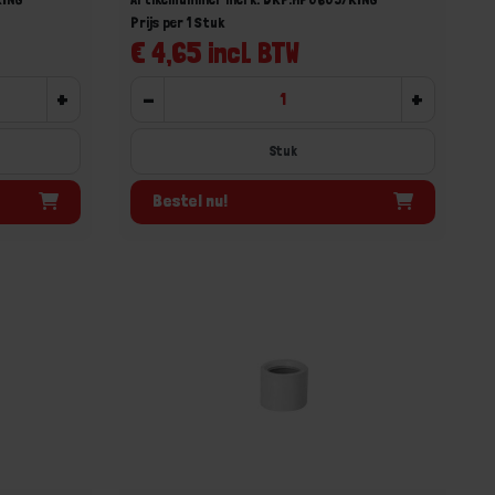
Prijs per 1 Stuk
€ 4,65 incl. BTW
+
-
+
Stuk
Bestel nu!