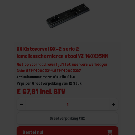
DX Kistoverval DX-2 serie 2
lamellenscharnieren staal VZ 160X35MM
Niet op voorraad, levertijd 1 tot meerdere werkdagen
Gtin: 8714140002344,8714140002337
Artikelnummer merk: 0140.110.2140
Prijs per Grootverpakking van 12 Stuk
€ 67,81 incl. BTW
-
+
Grootverpakking (12)
Bestel nu!