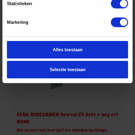
-
+
Statistieken
Marketing
Bestel nu!
Alles toestaan
Selectie toestaan
GEBR. BODEGRAVEN Overval EV licht + oog nr.1
80MM
Niet op voorraad, levertijd 1 tot meerdere werkdagen