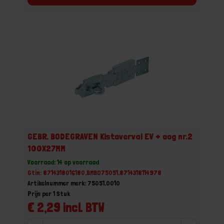
GEBR. BODEGRAVEN Kistoverval EV + oog nr.2
100X27MM
Voorraad: 14 op voorraad
Gtin: 8714318016180,BMBO75051,8714318114978
Artikelnummer merk: 75051.0010
Prijs per 1 Stuk
€ 2,29 incl. BTW