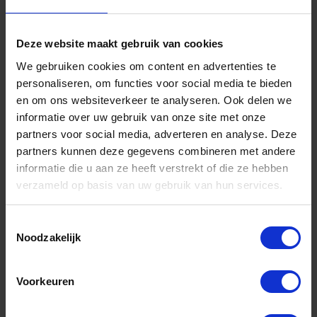
Deze website maakt gebruik van cookies
We gebruiken cookies om content en advertenties te
personaliseren, om functies voor social media te bieden
en om ons websiteverkeer te analyseren. Ook delen we
informatie over uw gebruik van onze site met onze
partners voor social media, adverteren en analyse. Deze
partners kunnen deze gegevens combineren met andere
informatie die u aan ze heeft verstrekt of die ze hebben
verzameld op basis van uw gebruik van hun services.
GEBR. BODEGRAVEN Overval EV licht + oog nr.1
70MM
Toestemmingsselectie
Niet op voorraad, levertijd 1 tot meerdere werkdagen
Noodzakelijk
Gtin: 8714318016098
Artikelnummer merk: 75001.0010
Prijs per 1 Stuk
Voorkeuren
€ 1,02 incl. BTW