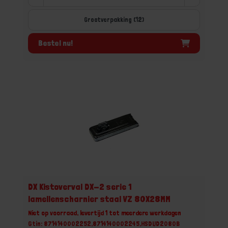
Grootverpakking (12)
Bestel nu!
DX Kistoverval DX-2 serie 1
lamellenscharnier staal VZ 80X28MM
Niet op voorraad, levertijd 1 tot meerdere werkdagen
Gtin: 8714140002252,8714140002245,HSDUD2080B