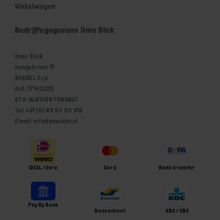
Winkelwagen
Bedrijfsgegevens Ome Dick
Ome Dick
Hoogstraat 11
5469EL Erp
KvK: 17140625
BTW: NL810287985B01
Tel: +31 (0) 85 20 20 913
Email: info@omedick.nl
iDEAL | Wero
Card
Bank transfer
Pay By Bank
Bancontact
KBC / CBC