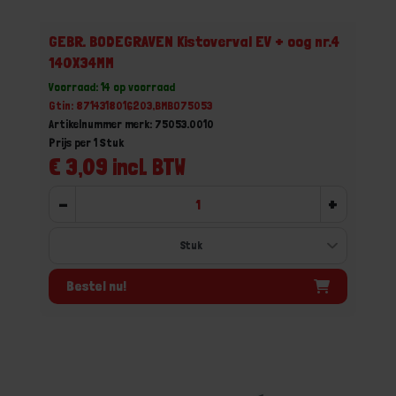
GEBR. BODEGRAVEN Kistoverval EV + oog nr.4
140X34MM
Voorraad: 14 op voorraad
Gtin: 8714318016203,BMBO75053
Artikelnummer merk: 75053.0010
Prijs per 1 Stuk
€ 3,09 incl. BTW
-
+
Bestel nu!