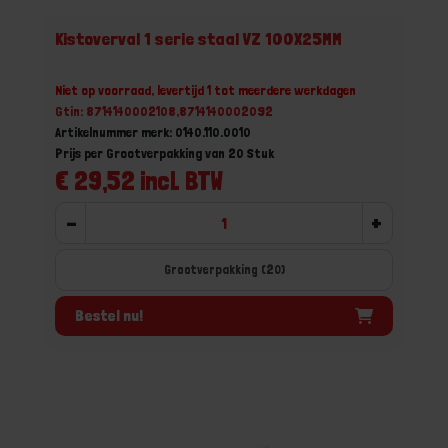
Kistoverval 1 serie staal VZ 100X25MM
Niet op voorraad, levertijd 1 tot meerdere werkdagen
Gtin: 8714140002108,8714140002092
Artikelnummer merk: 0140.110.0010
Prijs per Grootverpakking van 20 Stuk
€ 29,52 incl. BTW
-
+
Grootverpakking (20)
Bestel nu!