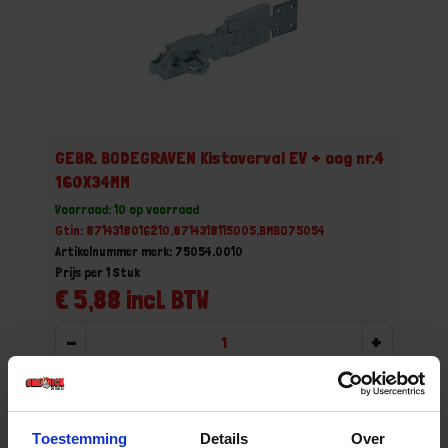
GEBR. BODEGRAVEN Kistoverval EV + oog nr.4
160X34MM
Voorraad: 10 op voorraad
Gtin: 8714318016210,8714318115005,BMBO75054
Artikelnummer merk: 75054.0010
Prijs per 1 Stuk
€ 5,88 incl. BTW
-
+
Bestel nu!
Toestemming
Details
Over