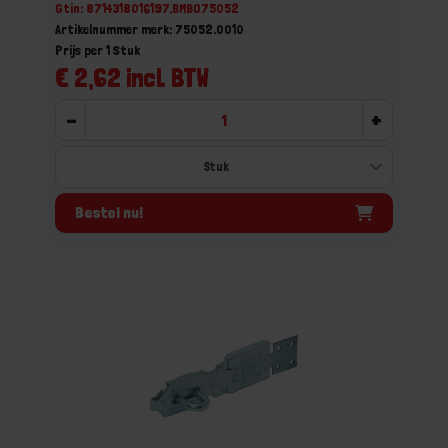
Gtin: 8714318016197,BMBO75052
Artikelnummer merk: 75052.0010
Prijs per 1 Stuk
€ 2,62 incl. BTW
-
+
Bestel nu!