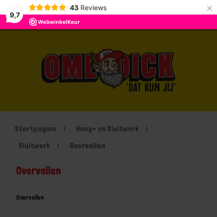
×
43
Reviews
9,7
Startpagina
Hang- en Sluitwerk
Sluitwerk
Overvallen
Overvallen
Overvallen