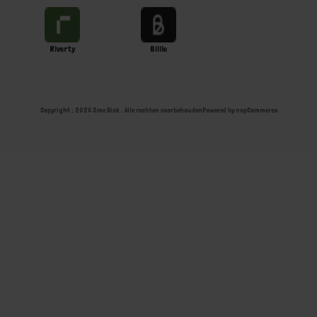
Riverty
Billie
Copyright ; 2026 Ome Dick . Alle rechten voorbehouden
Powered by
nopCommerce