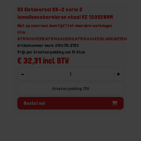
DX Kistoverval DX-2 serie 2
lamellenscharnieren staal VZ 120X28MM
Niet op voorraad, levertijd 1 tot meerdere werkdagen
Gtin:
8714140002313,8714140002306,8714140002290,HSDUD2120B
Artikelnummer merk: 0140.110.2120
Prijs per Grootverpakking van 10 Stuk
€ 32,31 incl. BTW
-
+
Grootverpakking (10)
Bestel nu!