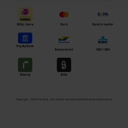
iDEAL | Wero
Card
Bank transfer
Pay By Bank
Bancontact
KBC / CBC
Riverty
Billie
Copyright ; 2026 Ome Dick . Alle rechten voorbehouden
Powered by
nopCommerce