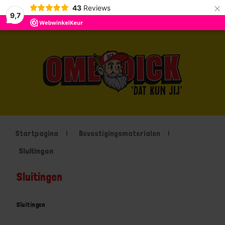
×
43
Reviews
9,7
Startpagina
Bevestigingsmaterialen
Sluitingen
Sluitingen
Sluitingen