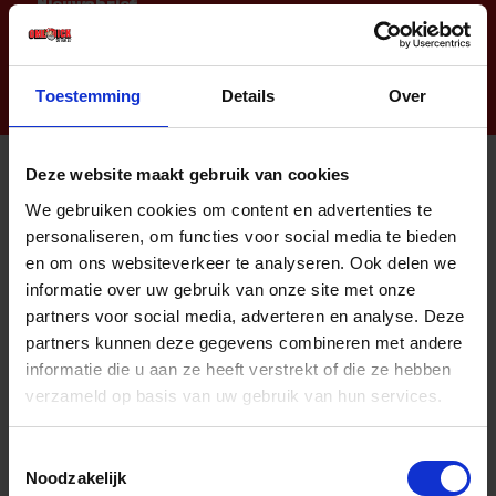
Nieuwsbrief
Toestemming
Details
Over
Deze website maakt gebruik van cookies
Informatie
We gebruiken cookies om content en advertenties te
personaliseren, om functies voor social media te bieden
Sitemap
en om ons websiteverkeer te analyseren. Ook delen we
Algemene voorwaarden Ome Dick
informatie over uw gebruik van onze site met onze
partners voor social media, adverteren en analyse. Deze
Over Ome Dick
partners kunnen deze gegevens combineren met andere
Klachtenregeling Ome Dick
informatie die u aan ze heeft verstrekt of die ze hebben
verzameld op basis van uw gebruik van hun services.
Retouren & Garantie Ome Dick
Privacyverklaring Ome Dick
Toestemmingsselectie
Noodzakelijk
Contact