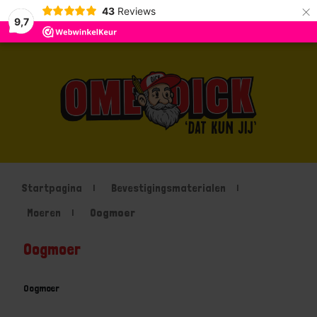
×
43
Reviews
9,7
Startpagina
Bevestigingsmaterialen
Moeren
Oogmoer
Oogmoer
Oogmoer