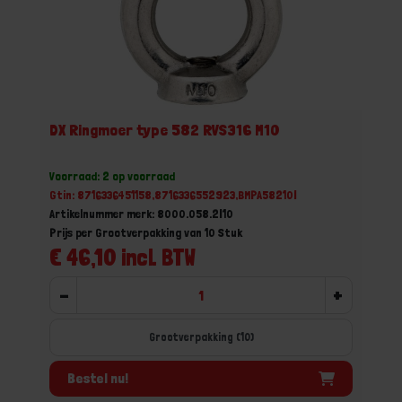
DX Ringmoer type 582 RVS316 M10
Voorraad: 2 op voorraad
Gtin: 8716336451158,8716336552923,BMPA58210I
Artikelnummer merk: 8000.058.2I10
Prijs per Grootverpakking van 10 Stuk
€ 46,10 incl. BTW
-
+
Grootverpakking (10)
Bestel nu!