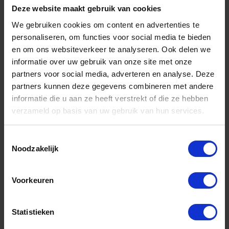
Deze website maakt gebruik van cookies
We gebruiken cookies om content en advertenties te
personaliseren, om functies voor social media te bieden
DX Ringmoer type 582 VZ M14
en om ons websiteverkeer te analyseren. Ook delen we
informatie over uw gebruik van onze site met onze
partners voor social media, adverteren en analyse. Deze
Voorraad: 41 op voorraad
Gtin:
partners kunnen deze gegevens combineren met andere
8716336448752,8716336549640,8716336112950,BMPA58214E
informatie die u aan ze heeft verstrekt of die ze hebben
Artikelnummer merk: 8000.005.8214
verzameld op basis van uw gebruik van hun services.
Prijs per Grootverpakking van 10 Stuk
€ 26,14 incl. BTW
Toestemmingsselectie
Noodzakelijk
-
+
Grootverpakking (10)
Voorkeuren
Bestel nu!
Statistieken