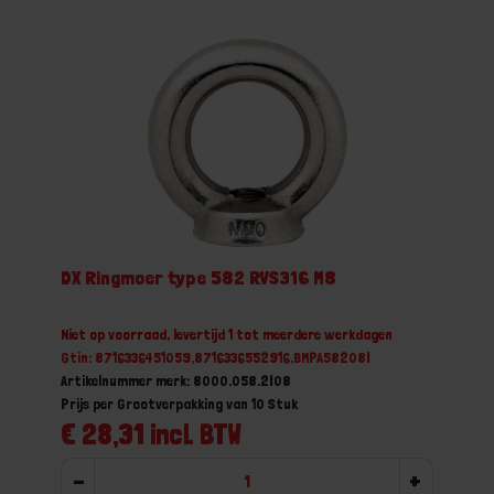
DX Ringmoer type 582 RVS316 M8
Niet op voorraad, levertijd 1 tot meerdere werkdagen
Gtin: 8716336451059,8716336552916,BMPA58208I
Artikelnummer merk: 8000.058.2I08
Prijs per Grootverpakking van 10 Stuk
€ 28,31 incl. BTW
-
+