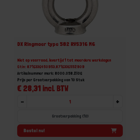
DX Ringmoer type 582 RVS316 M6
Niet op voorraad, levertijd 1 tot meerdere werkdagen
Gtin: 8716336450953,8716336552909
Artikelnummer merk: 8000.058.2I06
Prijs per Grootverpakking van 10 Stuk
€ 28,31 incl. BTW
-
+
Grootverpakking (10)
Bestel nu!