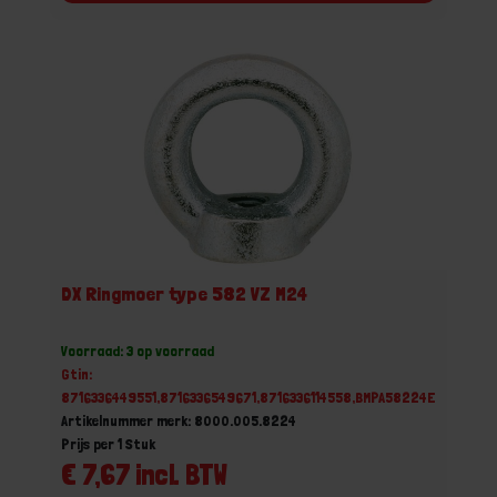
DX Ringmoer type 582 VZ M24
Voorraad: 3 op voorraad
Gtin:
8716336449551,8716336549671,8716336114558,BMPA58224E
Artikelnummer merk: 8000.005.8224
Prijs per 1 Stuk
€ 7,67 incl. BTW