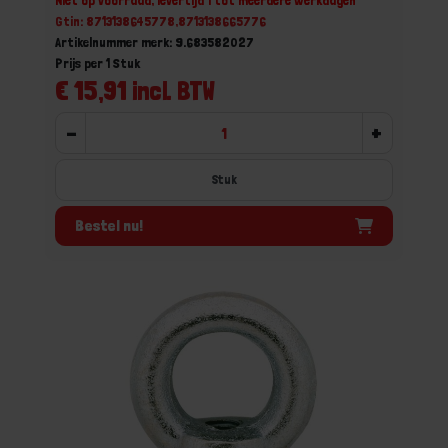
Niet op voorraad, levertijd 1 tot meerdere werkdagen
Gtin: 8713138645778,8713138665776
Artikelnummer merk: 9.683582027
Prijs per 1 Stuk
€ 15,91 incl. BTW
-
+
Stuk
Bestel nu!