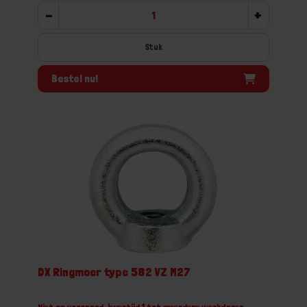
-
+
Stuk
Bestel nu!
DX Ringmoer type 582 VZ M27