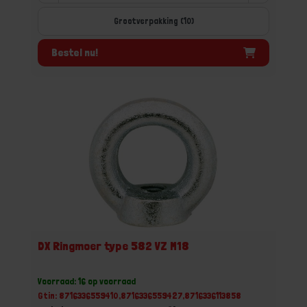
Grootverpakking (10)
Bestel nu!
DX Ringmoer type 582 VZ M18
Voorraad: 16 op voorraad
Gtin: 8716336559410,8716336559427,8716336113858