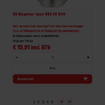
DX Ringmoer type 582 VZ M30
Niet op voorraad, levertijd 1 tot meerdere werkdagen
Gtin: 8713138645754,8713138665752,BMPA58230E
Artikelnummer merk: 9.683582030
Prijs per 1 Stuk
€ 15,91 incl. BTW
-
+
Stuk
Bestel nu!
1
2
3
4
5