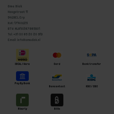
Ome Dick
Hoogstraat 11
5469EL Erp
KvK: 17140625
BTW: NL810287985B01
Tel: +31 (0) 85 20 20 913
Email: info@omedick.nl
iDEAL | Wero
Card
Bank transfer
Pay By Bank
Bancontact
KBC / CBC
Riverty
Billie