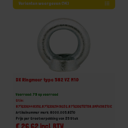
Varianten weergeven (14)
DX Ringmoer type 582 VZ M10
Voorraad: 79 op voorraad
Gtin:
8716336448356,8716336549626,8716336112158,BMPA58210E
Artikelnummer merk: 8000.005.8210
Prijs per Grootverpakking van 25 Stuk
€ 26,62 incl. BTW