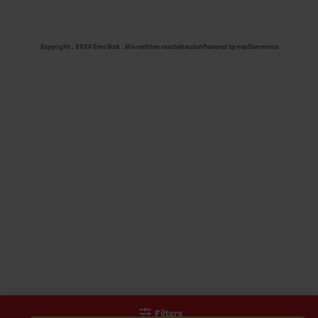
Copyright ; 2026 Ome Dick . Alle rechten voorbehouden
Powered by
nopCommerce
Filters