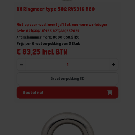
DX Ringmoer type 582 RVS316 M20
Niet op voorraad, levertijd 1 tot meerdere werkdagen
Gtin: 8716336451455,8716336552954
Artikelnummer merk: 8000.058.2I20
Prijs per Grootverpakking van 5 Stuk
€ 83,25 incl. BTW
-
+
Grootverpakking (5)
Bestel nu!