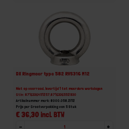
DX Ringmoer type 582 RVS316 M12
Niet op voorraad, levertijd 1 tot meerdere werkdagen
Gtin: 8716336451257,8716336552930
Artikelnummer merk: 8000.058.2I12
Prijs per Grootverpakking van 5 Stuk
€ 36,30 incl. BTW
-
+