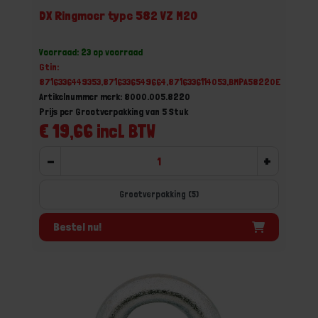
DX Ringmoer type 582 VZ M20
Voorraad: 23 op voorraad
Gtin:
8716336449353,8716336549664,8716336114053,BMPA58220E
Artikelnummer merk: 8000.005.8220
Prijs per Grootverpakking van 5 Stuk
€ 19,66 incl. BTW
-
+
Grootverpakking (5)
Bestel nu!