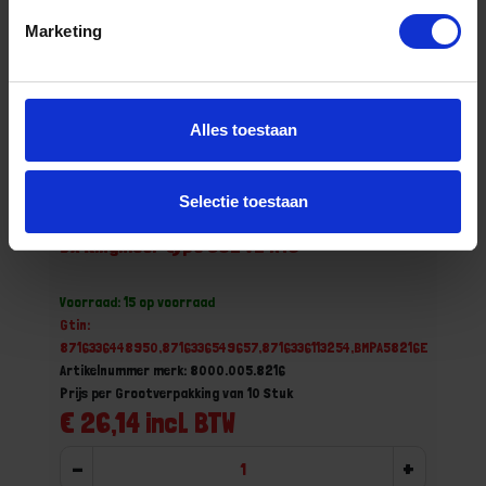
Marketing
Alles toestaan
Selectie toestaan
DX Ringmoer type 582 VZ M16
Voorraad: 15 op voorraad
Gtin:
8716336448950,8716336549657,8716336113254,BMPA58216E
Artikelnummer merk: 8000.005.8216
Prijs per Grootverpakking van 10 Stuk
€ 26,14 incl. BTW
-
+