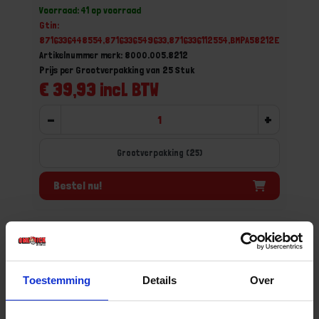
Voorraad: 41 op voorraad
Gtin:
8716336448554,8716336549633,8716336112554,BMPA58212E
Artikelnummer merk: 8000.005.8212
Prijs per Grootverpakking van 25 Stuk
€ 39,93 incl. BTW
-
+
Grootverpakking (25)
Bestel nu!
Toestemming
Details
Over