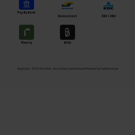
Pay By Bank
Bancontact
KBC / CBC
Riverty
Billie
Copyright ; 2026 Ome Dick . Alle rechten voorbehouden
Powered by
nopCommerce