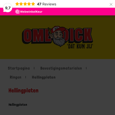
×
47
Reviews
9,7
Startpagina
Bevestigingsmaterialen
Ringen
Hellingplaten
Hellingplaten
Hellingplaten