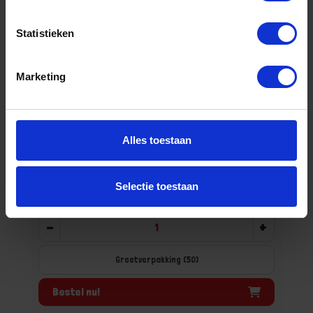
Statistieken
Marketing
Hellingplaat 8% t.b.v. U-profiel DIN434 EV
M24
Niet op voorraad, levertijd 1 tot meerdere werkdagen
Alles toestaan
Gtin: 8716024364760
Artikelnummer merk: 7434EV24
Prijs per Grootverpakking van 50 Stuk
Selectie toestaan
€ 96,03 incl. BTW
-
+
Grootverpakking (50)
Bestel nu!