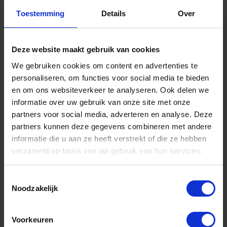
Toestemming
Details
Over
Hellingplaat 8% t.b.v. U-profiel DIN434 EV
M20
Niet op voorraad, levertijd 1 tot meerdere werkdagen
Deze website maakt gebruik van cookies
Gtin: 8716024364722,BMVZ43420
Artikelnummer merk: 7434EV20
We gebruiken cookies om content en advertenties te
Prijs per Grootverpakking van 100 Stuk
personaliseren, om functies voor social media te bieden
€ 78,63 incl. BTW
en om ons websiteverkeer te analyseren. Ook delen we
informatie over uw gebruik van onze site met onze
-
+
partners voor social media, adverteren en analyse. Deze
partners kunnen deze gegevens combineren met andere
Grootverpakking (100)
informatie die u aan ze heeft verstrekt of die ze hebben
verzameld op basis van uw gebruik van hun services.
Bestel nu!
Toestemmingsselectie
Noodzakelijk
Voorkeuren