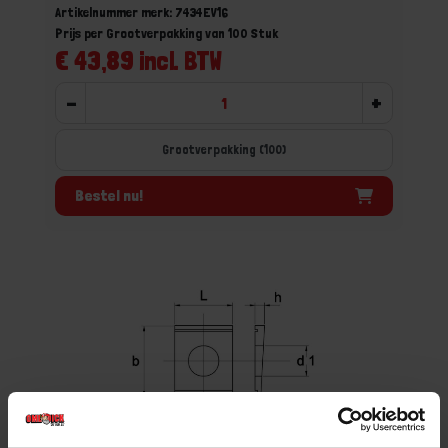
Artikelnummer merk: 7434EV16
Prijs per Grootverpakking van 100 Stuk
€ 43,89 incl. BTW
-
+
Grootverpakking (100)
Bestel nu!