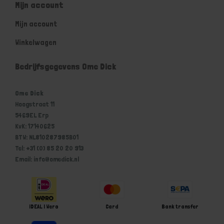
Mijn account
Mijn account
Winkelwagen
Bedrijfsgegevens Ome Dick
Ome Dick
Hoogstraat 11
5469EL Erp
KvK: 17140625
BTW: NL810287985B01
Tel: +31 (0) 85 20 20 913
Email: info@omedick.nl
iDEAL | Wero
Card
Bank transfer