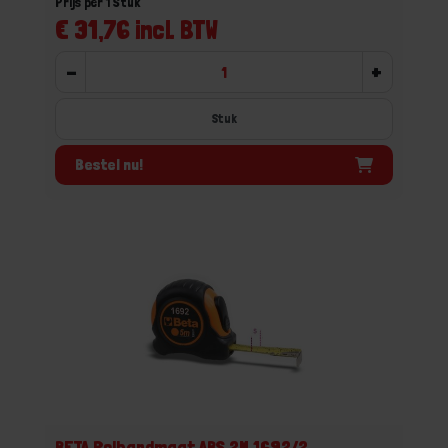
Prijs per 1 Stuk
€ 31,76 incl. BTW
-
+
Stuk
Bestel nu!
BETA Rolbandmaat ABS 2M 1692/2