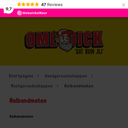
×
47
Reviews
9,7
Startpagina
Handgereedschappen
Meetgereedschappen
Rolbandmaten
Rolbandmaten
Rolbandmaten