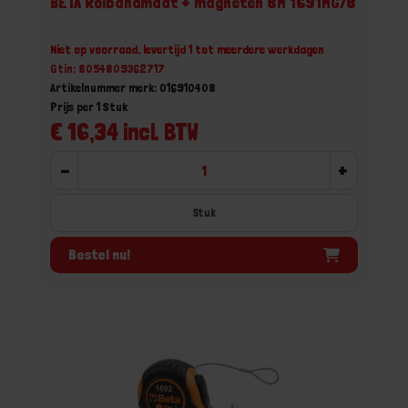
BETA Rolbandmaat + magneten 8M 1691MG/8
Niet op voorraad, levertijd 1 tot meerdere werkdagen
Gtin: 8054809362717
Artikelnummer merk: 016910408
Prijs per 1 Stuk
€ 16,34 incl. BTW
-
+
Stuk
Bestel nu!