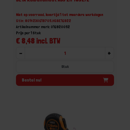
Niet op voorraad, levertijd 1 tot meerdere werkdagen
Gtin: 8014230619705,HGBE16922
Artikelnummer merk: 016920052
Prijs per 1 Stuk
€ 8,48 incl. BTW
-
+
Stuk
Bestel nu!