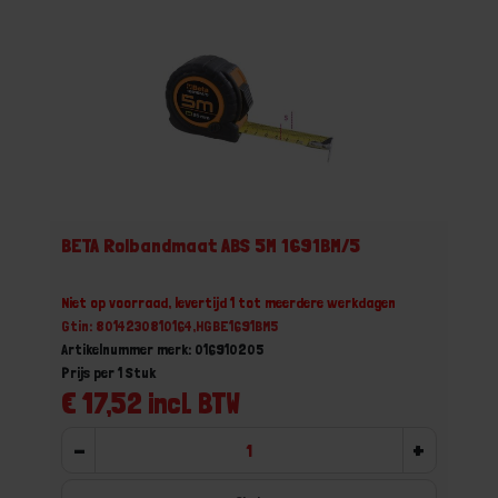
BETA Rolbandmaat ABS 5M 1691BM/5
Niet op voorraad, levertijd 1 tot meerdere werkdagen
Gtin: 8014230810164,HGBE1691BM5
Artikelnummer merk: 016910205
Prijs per 1 Stuk
€ 17,52 incl. BTW
-
+