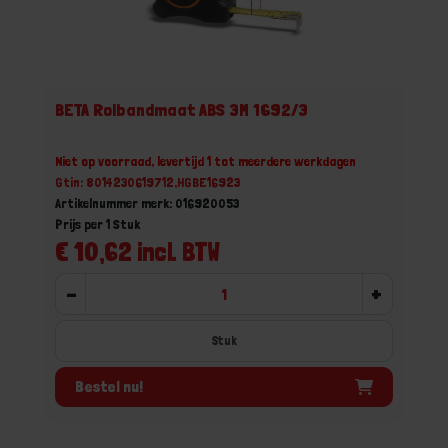
BETA Rolbandmaat ABS 3M 1692/3
Niet op voorraad, levertijd 1 tot meerdere werkdagen
Gtin: 8014230619712,HGBE16923
Artikelnummer merk: 016920053
Prijs per 1 Stuk
€ 10,62 incl. BTW
-
+
Stuk
Bestel nu!