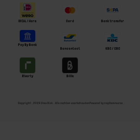
iDEAL | Wero
Card
Bank transfer
Pay By Bank
Bancontact
KBC / CBC
Riverty
Billie
Copyright ; 2026 Ome Dick . Alle rechten voorbehouden
Powered by
nopCommerce