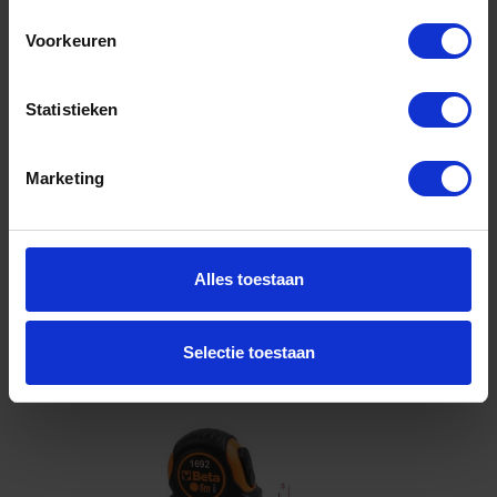
Voorkeuren
Niet op voorraad, levertijd 1 tot meerdere werkdagen
Gtin: 8014230810171
Artikelnummer merk: 016910208
Statistieken
Prijs per 1 Stuk
€ 26,32 incl. BTW
Marketing
-
+
Stuk
Alles toestaan
Bestel nu!
Selectie toestaan