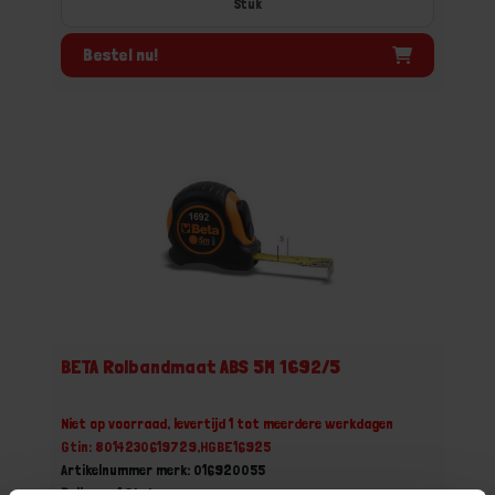
Stuk
Bestel nu!
BETA Rolbandmaat ABS 5M 1692/5
Niet op voorraad, levertijd 1 tot meerdere werkdagen
Gtin: 8014230619729,HGBE16925
Artikelnummer merk: 016920055
Prijs per 1 Stuk