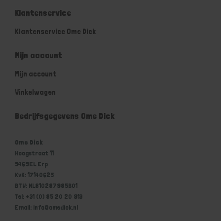
Klantenservice
Klantenservice Ome Dick
Mijn account
Mijn account
Winkelwagen
Bedrijfsgegevens Ome Dick
Ome Dick
Hoogstraat 11
5469EL Erp
KvK: 17140625
BTW: NL810287985B01
Tel: +31 (0) 85 20 20 913
Email: info@omedick.nl