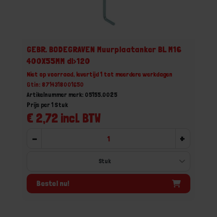
GEBR. BODEGRAVEN Muurplaatanker BL M16
400X55MM dl>120
Niet op voorraad, levertijd 1 tot meerdere werkdagen
Gtin: 8714318001650
Artikelnummer merk: 05155.0025
Prijs per 1 Stuk
€ 2,72 incl. BTW
-
+
Bestel nu!