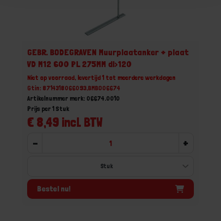
GEBR. BODEGRAVEN Muurplaatanker + plaat
VD M12 600 PL 275MM dl>120
Niet op voorraad, levertijd 1 tot meerdere werkdagen
Gtin: 8714318066093,BMBO06674
Artikelnummer merk: 06674.0010
Prijs per 1 Stuk
€ 8,49 incl. BTW
-
+
Bestel nu!