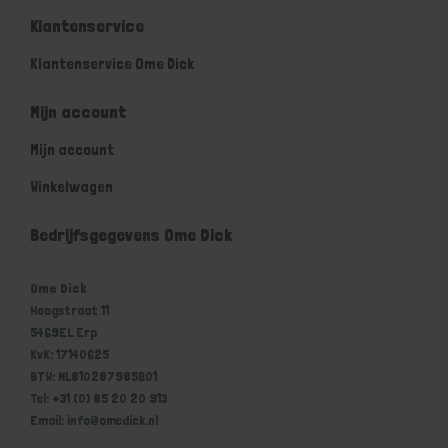
Klantenservice
Klantenservice Ome Dick
Mijn account
Mijn account
Winkelwagen
Bedrijfsgegevens Ome Dick
Ome Dick
Hoogstraat 11
5469EL Erp
KvK: 17140625
BTW: NL810287985B01
Tel: +31 (0) 85 20 20 913
Email: info@omedick.nl