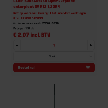
GEBR. BODEGRAVEN Lijmmuurplaat
ankerplaat SV M12 1,25MM
Niet op voorraad, levertijd 1 tot meerdere werkdagen
Gtin: 8714318042899
Artikelnummer merk: 21204.0050
Prijs per 1 Stuk
€ 2,07 incl. BTW
-
+
Bestel nu!