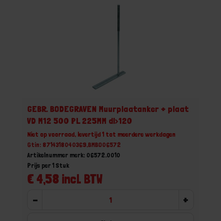
GEBR. BODEGRAVEN Muurplaatanker + plaat
VD M12 500 PL 225MM dl>120
Niet op voorraad, levertijd 1 tot meerdere werkdagen
Gtin: 8714318040369,BMBO06572
Artikelnummer merk: 06572.0010
Prijs per 1 Stuk
€ 4,58 incl. BTW
-
+