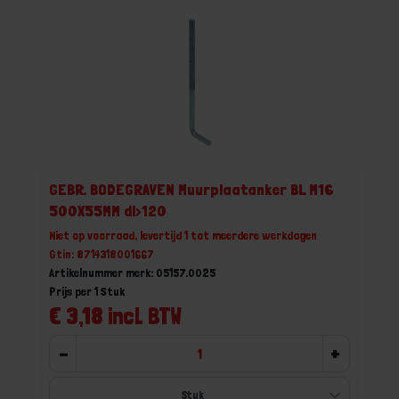
GEBR. BODEGRAVEN Muurplaatanker BL M16
500X55MM dl>120
Niet op voorraad, levertijd 1 tot meerdere werkdagen
Gtin: 8714318001667
Artikelnummer merk: 05157.0025
Prijs per 1 Stuk
€ 3,18 incl. BTW
-
+