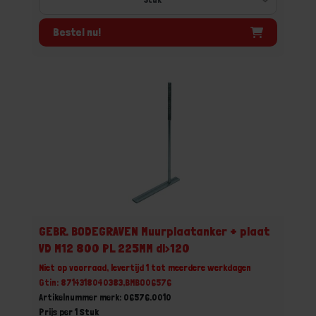
Bestel nu!
GEBR. BODEGRAVEN Muurplaatanker + plaat
VD M12 800 PL 225MM dl>120
Niet op voorraad, levertijd 1 tot meerdere werkdagen
Gtin: 8714318040383,BMBO06576
Artikelnummer merk: 06576.0010
Prijs per 1 Stuk