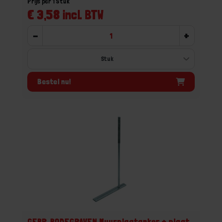
Prijs per 1 Stuk
€ 3,58 incl. BTW
-
+
Bestel nu!
GEBR. BODEGRAVEN Muurplaatanker + plaat