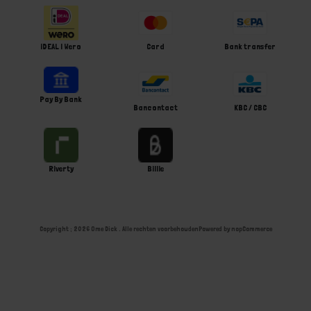
iDEAL | Wero
Card
Bank transfer
Pay By Bank
Bancontact
KBC / CBC
Riverty
Billie
Copyright ; 2026 Ome Dick . Alle rechten voorbehouden
Powered by
nopCommerce