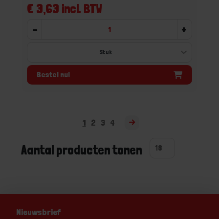
€ 3,63 incl. BTW
-
+
Bestel nu!
1
2
3
4
Aantal producten tonen
Nieuwsbrief