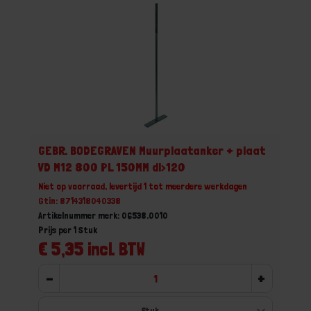
GEBR. BODEGRAVEN Muurplaatanker + plaat
VD M12 800 PL 150MM dl>120
Niet op voorraad, levertijd 1 tot meerdere werkdagen
Gtin: 8714318040338
Artikelnummer merk: 06538.0010
Prijs per 1 Stuk
€ 5,35 incl. BTW
-
+