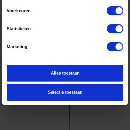
VD M12 600 PL 225MM dl>120
Voorkeuren
Voorraad: 20 op voorraad
Gtin: 8714318040376,BMBO06574
Artikelnummer merk: 06574.0010
Statistieken
Prijs per 1 Stuk
€ 5,07 incl. BTW
Marketing
-
+
Alles toestaan
Bestel nu!
Selectie toestaan