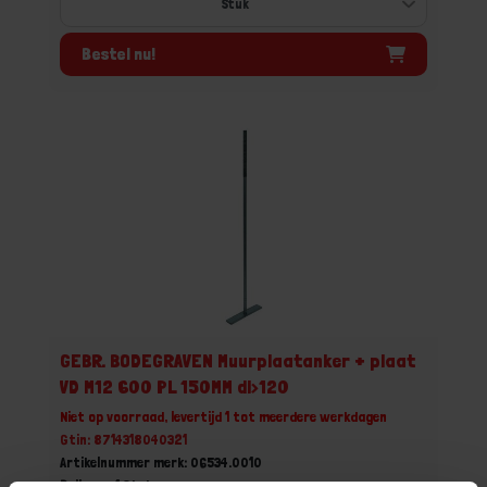
Bestel nu!
GEBR. BODEGRAVEN Muurplaatanker + plaat
VD M12 600 PL 150MM dl>120
Niet op voorraad, levertijd 1 tot meerdere werkdagen
Gtin: 8714318040321
Artikelnummer merk: 06534.0010
Prijs per 1 Stuk