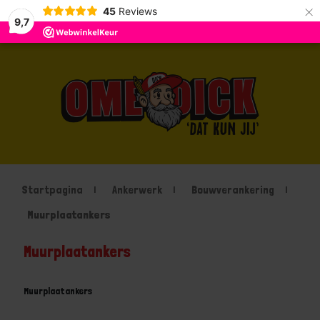
×
45
Reviews
9,7
Startpagina
Ankerwerk
Bouwverankering
Muurplaatankers
Muurplaatankers
Muurplaatankers