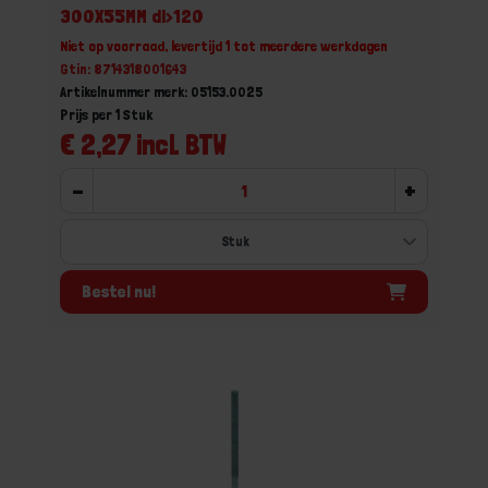
300X55MM dl>120
Niet op voorraad, levertijd 1 tot meerdere werkdagen
Gtin: 8714318001643
Artikelnummer merk: 05153.0025
Prijs per 1 Stuk
€ 2,27 incl. BTW
-
+
Bestel nu!