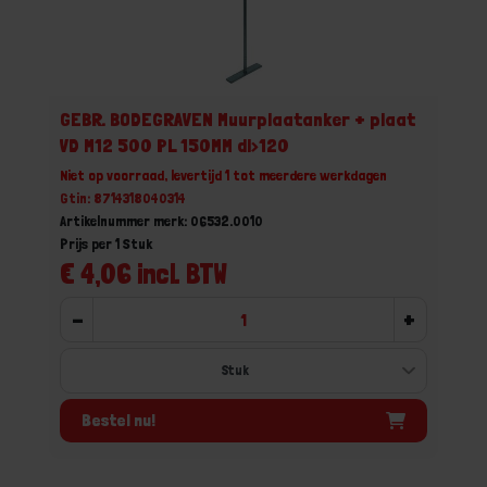
GEBR. BODEGRAVEN Muurplaatanker + plaat
VD M12 500 PL 150MM dl>120
Niet op voorraad, levertijd 1 tot meerdere werkdagen
Gtin: 8714318040314
Artikelnummer merk: 06532.0010
Prijs per 1 Stuk
€ 4,06 incl. BTW
-
+
Bestel nu!