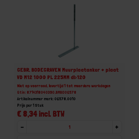
GEBR. BODEGRAVEN Muurplaatanker + plaat
VD M12 1000 PL 225MM dl>120
Niet op voorraad, levertijd 1 tot meerdere werkdagen
Gtin: 8714318040390,BMBO06578
Artikelnummer merk: 06578.0010
Prijs per 1 Stuk
€ 8,34 incl. BTW
-
+