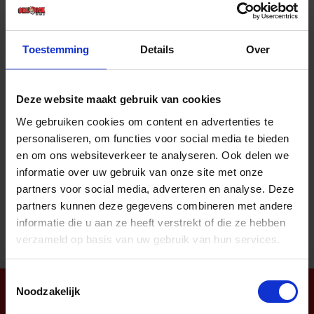
Prijs per 1 Stuk
€ 88,41 incl. BTW
Toestemming
Details
Over
-
+
Stuk
Deze website maakt gebruik van cookies
Bestel nu!
We gebruiken cookies om content en advertenties te
personaliseren, om functies voor social media te bieden
en om ons websiteverkeer te analyseren. Ook delen we
informatie over uw gebruik van onze site met onze
Aantal producten tonen
partners voor social media, adverteren en analyse. Deze
partners kunnen deze gegevens combineren met andere
informatie die u aan ze heeft verstrekt of die ze hebben
verzameld op basis van uw gebruik van hun services.
Toestemmingsselectie
Noodzakelijk
Nieuwsbrief