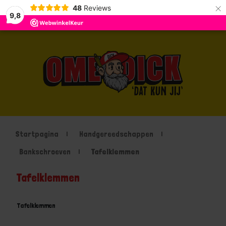
×
48
Reviews
9,8
Startpagina
Handgereedschappen
Bankschroeven
Tafelklemmen
Tafelklemmen
Tafelklemmen