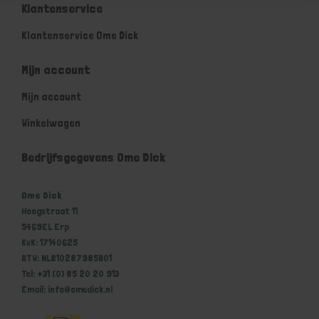
Klantenservice
Klantenservice Ome Dick
Mijn account
Mijn account
Winkelwagen
Bedrijfsgegevens Ome Dick
Ome Dick
Hoogstraat 11
5469EL Erp
KvK: 17140625
BTW: NL810287985B01
Tel: +31 (0) 85 20 20 913
Email: info@omedick.nl