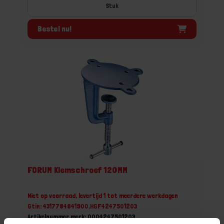
Stuk
Bestel nu!
FORUM Klemschroef 120MM
Niet op voorraad, levertijd 1 tot meerdere werkdagen
Gtin: 4317784841900,HGF4247501203
Artikelnummer merk: 0004247501203