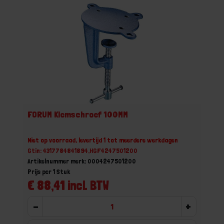
FORUM Klemschroef 100MM
Niet op voorraad, levertijd 1 tot meerdere werkdagen
Gtin: 4317784841894,HGF4247501200
Artikelnummer merk: 0004247501200
Prijs per 1 Stuk
€ 88,41 incl. BTW
-
+