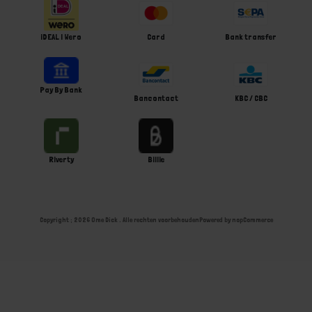
iDEAL | Wero
Card
Bank transfer
Pay By Bank
Bancontact
KBC / CBC
Riverty
Billie
Copyright ; 2026 Ome Dick . Alle rechten voorbehouden
Powered by
nopCommerce