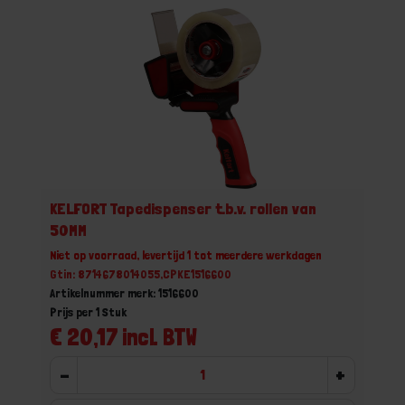
KELFORT Tapedispenser t.b.v. rollen van
50MM
Niet op voorraad, levertijd 1 tot meerdere werkdagen
Gtin: 8714678014055,CPKE1516600
Artikelnummer merk: 1516600
Prijs per 1 Stuk
€ 20,17 incl. BTW
-
+