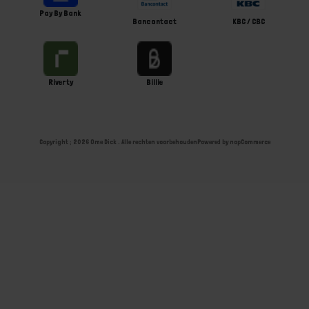
Pay By Bank
Bancontact
KBC / CBC
Riverty
Billie
Copyright ; 2026 Ome Dick . Alle rechten voorbehouden
Powered by
nopCommerce