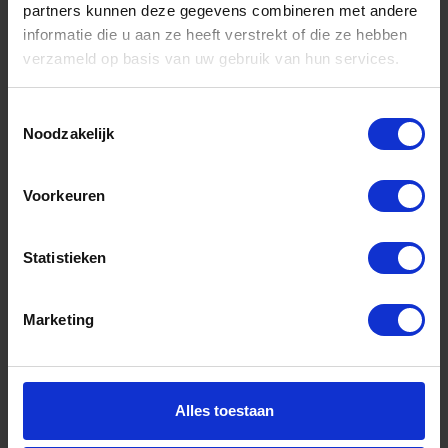
partners kunnen deze gegevens combineren met andere
informatie die u aan ze heeft verstrekt of die ze hebben
Informatie
verzameld op basis van uw gebruik van hun services.
Sitemap
Toestemmingsselectie
Algemene voorwaarden Ome Dick
Noodzakelijk
Over Ome Dick
Klachtenregeling Ome Dick
Voorkeuren
Retouren & Garantie Ome Dick
Statistieken
Privacyverklaring Ome Dick
Contact
Marketing
Klantenservice
Klantenservice Ome Dick
Alles toestaan
Mijn account