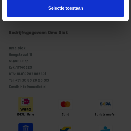
Mijn account
Selectie toestaan
Winkelwagen
Bedrijfsgegevens Ome Dick
Ome Dick
Hoogstraat 11
5469EL Erp
KvK: 17140625
BTW: NL810287985B01
Tel: +31 (0) 85 20 20 913
Email: info@omedick.nl
iDEAL | Wero
Card
Bank transfer