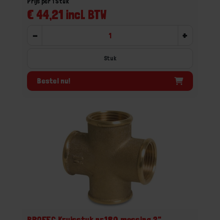
Prijs per 1 Stuk
€ 44,21 incl. BTW
-
+
Stuk
Bestel nu!
PROFEC Kruisstuk nr.180 messing 2"