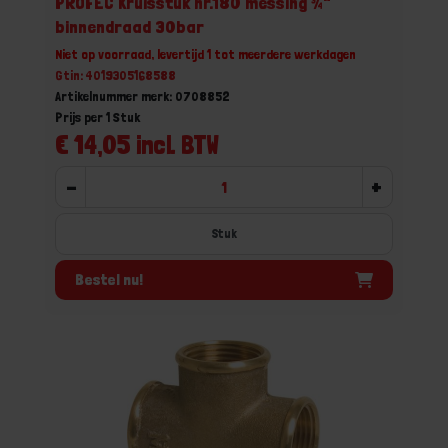
PROFEC Kruisstuk nr.180 messing ¾"
binnendraad 30bar
Niet op voorraad, levertijd 1 tot meerdere werkdagen
Gtin: 4019305168588
Artikelnummer merk: 0708852
Prijs per 1 Stuk
€ 14,05 incl. BTW
-
+
Stuk
Bestel nu!