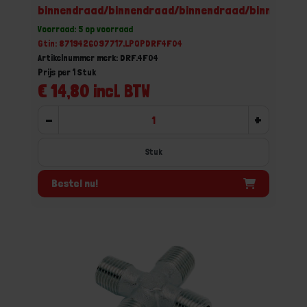
binnendraad/binnendraad/binnendraad/binnendra
Voorraad: 5 op voorraad
Gtin: 8719426097717,LPQPDRF4F04
Artikelnummer merk: DRF.4F04
Prijs per 1 Stuk
€ 14,80 incl. BTW
-
+
Stuk
Bestel nu!