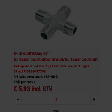
X-draadfitting R¼"
buitendraad/buitendraad/buitendraad/buitendraa
Niet op voorraad, levertijd 1 tot meerdere werkdagen
Gtin: 8719426097786
Artikelnummer merk: DRF.4M02
Prijs per 1 Stuk
€ 5,93 incl. BTW
-
+
Stuk