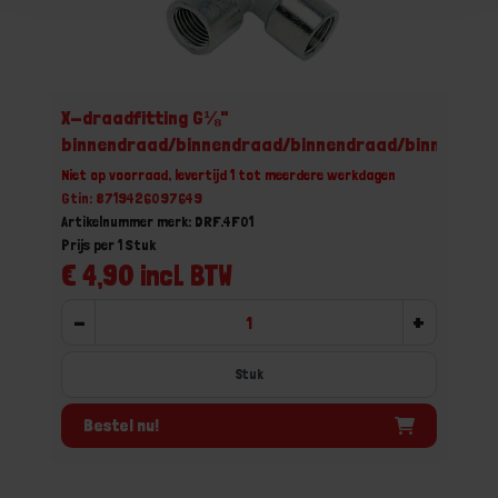
X-draadfitting G⅛"
binnendraad/binnendraad/binnendraad/binnendra
Niet op voorraad, levertijd 1 tot meerdere werkdagen
Gtin: 8719426097649
Artikelnummer merk: DRF.4F01
Prijs per 1 Stuk
€ 4,90 incl. BTW
-
+
Stuk
Bestel nu!