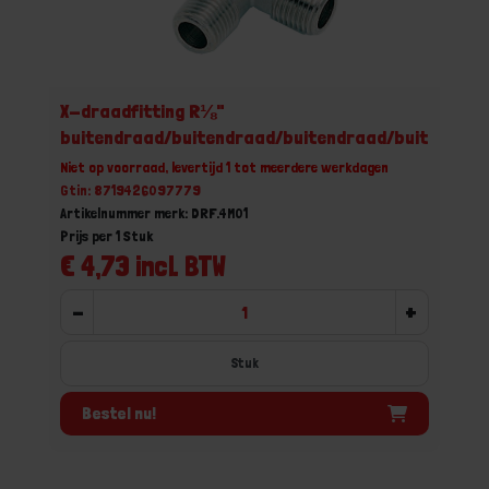
X-draadfitting R⅛"
buitendraad/buitendraad/buitendraad/buitendraa
Niet op voorraad, levertijd 1 tot meerdere werkdagen
Gtin: 8719426097779
Artikelnummer merk: DRF.4M01
Prijs per 1 Stuk
€ 4,73 incl. BTW
-
+
Stuk
Bestel nu!