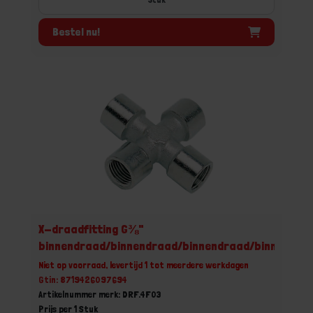
Bestel nu!
X-draadfitting G⅜"
binnendraad/binnendraad/binnendraad/binnendra
Niet op voorraad, levertijd 1 tot meerdere werkdagen
Gtin: 8719426097694
Artikelnummer merk: DRF.4F03
Prijs per 1 Stuk