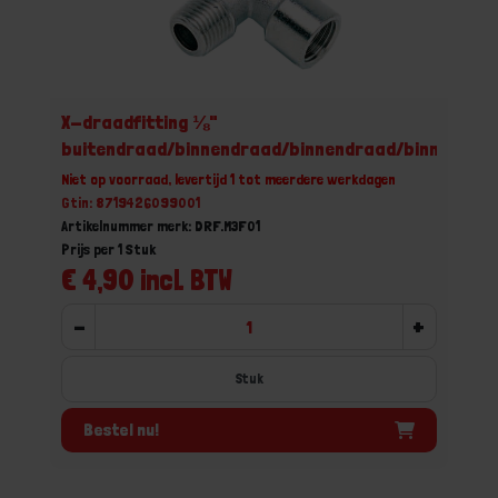
X-draadfitting ⅛"
buitendraad/binnendraad/binnendraad/binnendra
Niet op voorraad, levertijd 1 tot meerdere werkdagen
Gtin: 8719426099001
Artikelnummer merk: DRF.M3F01
Prijs per 1 Stuk
€ 4,90 incl. BTW
-
+
Stuk
Bestel nu!