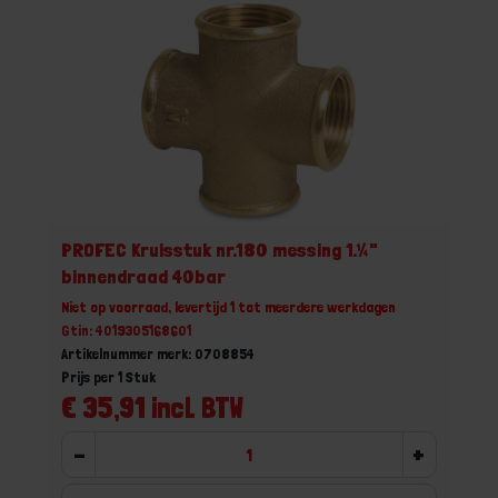
PROFEC Kruisstuk nr.180 messing 1.¼"
binnendraad 40bar
Niet op voorraad, levertijd 1 tot meerdere werkdagen
Gtin: 4019305168601
Artikelnummer merk: 0708854
Prijs per 1 Stuk
€ 35,91 incl. BTW
-
+