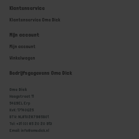
Klantenservice
Klantenservice Ome Dick
Mijn account
Mijn account
Winkelwagen
Bedrijfsgegevens Ome Dick
Ome Dick
Hoogstraat 11
5469EL Erp
KvK: 17140625
BTW: NL810287985B01
Tel: +31 (0) 85 20 20 913
Email: info@omedick.nl