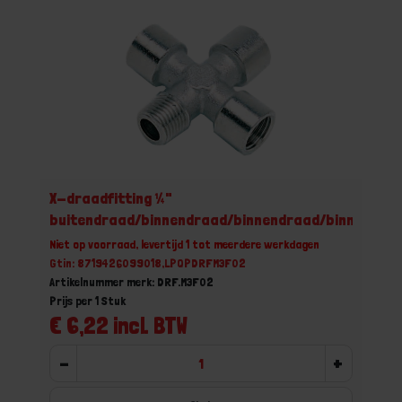
X-draadfitting ¼"
buitendraad/binnendraad/binnendraad/binnendra
Niet op voorraad, levertijd 1 tot meerdere werkdagen
Gtin: 8719426099018,LPQPDRFM3F02
Artikelnummer merk: DRF.M3F02
Prijs per 1 Stuk
€ 6,22 incl. BTW
-
+