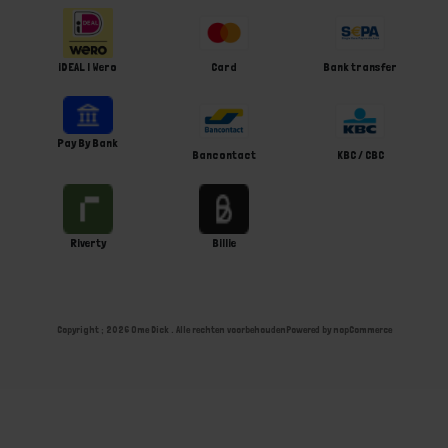
iDEAL | Wero
Card
Bank transfer
Pay By Bank
Bancontact
KBC / CBC
Riverty
Billie
Copyright ; 2026 Ome Dick . Alle rechten voorbehouden
Powered by
nopCommerce