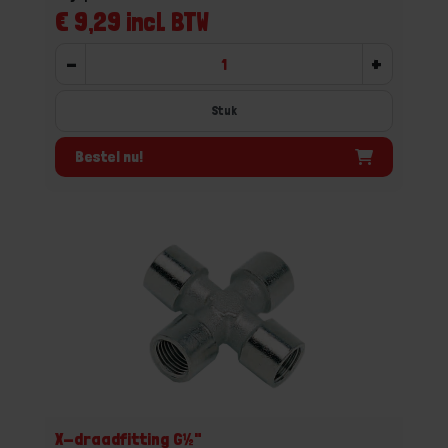
€ 9,29 incl. BTW
-
+
Stuk
Bestel nu!
X-draadfitting G½"