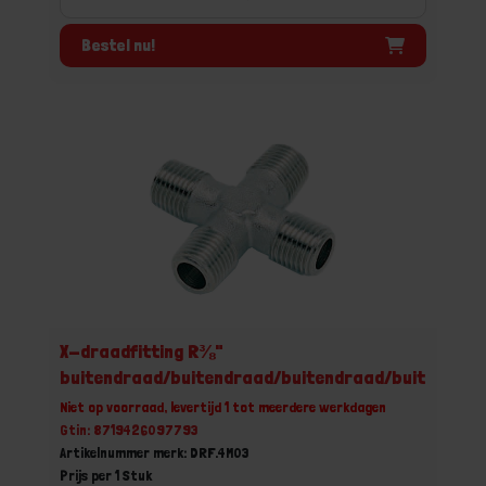
Bestel nu!
X-draadfitting R⅜"
buitendraad/buitendraad/buitendraad/buitendraa
Niet op voorraad, levertijd 1 tot meerdere werkdagen
Gtin: 8719426097793
Artikelnummer merk: DRF.4M03
Prijs per 1 Stuk