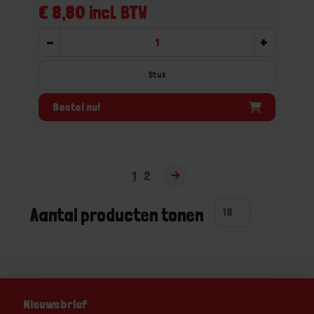
€ 8,80 incl. BTW
-
+
Stuk
Bestel nu!
1
2
Aantal producten tonen
Nieuwsbrief