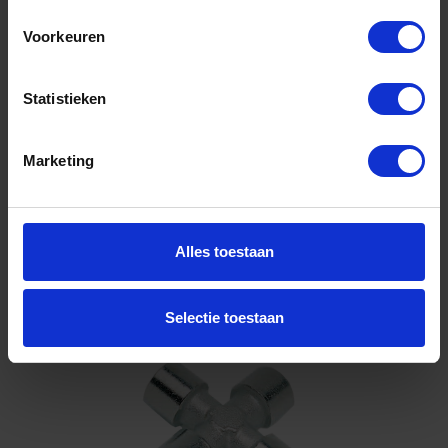
buitendraad/binnendraad/binnendraad/binnendra
Voorkeuren
Niet op voorraad, levertijd 1 tot meerdere werkdagen
Gtin: 8719426099032
Artikelnummer merk: DRF.M3F04
Statistieken
Prijs per 1 Stuk
€ 14,80 incl. BTW
Marketing
-
+
Stuk
Alles toestaan
Bestel nu!
Selectie toestaan