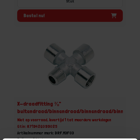
Stuk
Bestel nu!
X-draadfitting ⅜"
buitendraad/binnendraad/binnendraad/binnendra
Niet op voorraad, levertijd 1 tot meerdere werkdagen
Gtin: 8719426099025
Artikelnummer merk: DRF.M3F03
Prijs per 1 Stuk