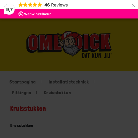
×
46
Reviews
9,7
Startpagina
Installatietechniek
Fittingen
Kruisstukken
Kruisstukken
Kruisstukken