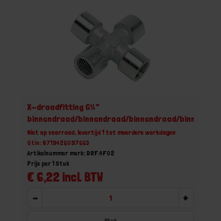
X-draadfitting G¼"
binnendraad/binnendraad/binnendraad/binnendra
Niet op voorraad, levertijd 1 tot meerdere werkdagen
Gtin: 8719426097663
Artikelnummer merk: DRF.4F02
Prijs per 1 Stuk
€ 6,22 incl. BTW
-
+
Stuk