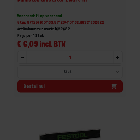
Voorraad: 14 op voorraad
Gtin: 8712341001159,8712341101156,HGSC1652622
Artikelnummer merk: 1652622
Prijs per 1 Stuk
€ 6,09 incl. BTW
-
+
Bestel nu!