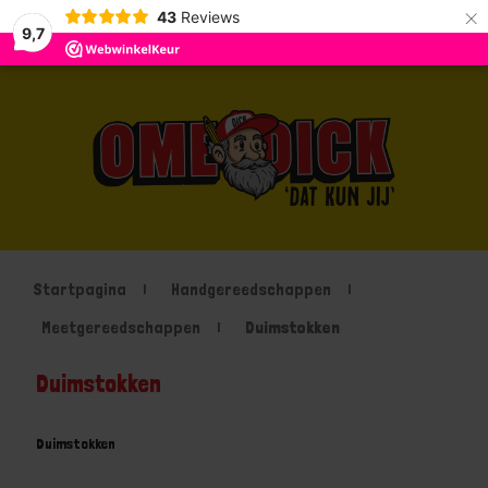
×
43
Reviews
9,7
Startpagina
Handgereedschappen
Meetgereedschappen
Duimstokken
Duimstokken
Duimstokken