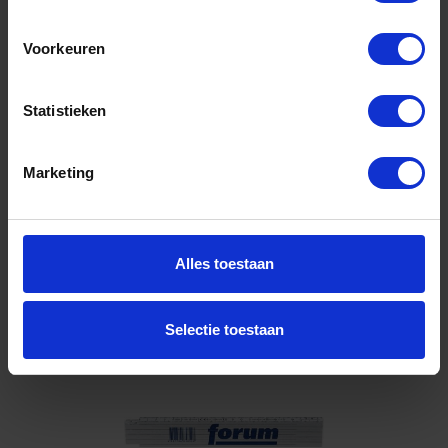
Niet op voorraad, levertijd 1 tot meerdere werkdagen
Voorkeuren
Gtin: 4317784858519,HGF4255401020
Artikelnummer merk: 0004255401020
Prijs per 1 Stuk
Statistieken
€ 4,78 incl. BTW
Marketing
-
+
Stuk
Alles toestaan
Bestel nu!
Selectie toestaan