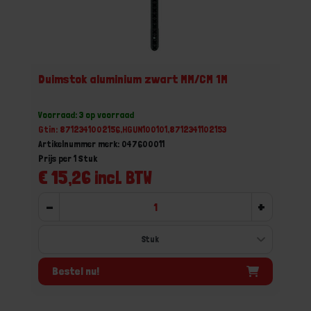
Duimstok aluminium zwart MM/CM 1M
Voorraad: 3 op voorraad
Gtin: 8712341002156,HGUN100101,8712341102153
Artikelnummer merk: 047600011
Prijs per 1 Stuk
€ 15,26 incl. BTW
-
+
Bestel nu!