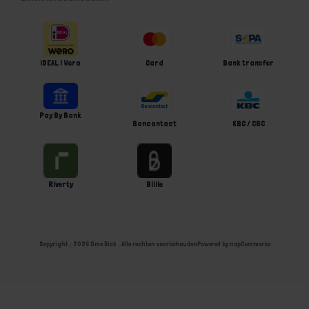
iDEAL | Wero
Card
Bank transfer
Pay By Bank
Bancontact
KBC / CBC
Riverty
Billie
Copyright ; 2026 Ome Dick . Alle rechten voorbehouden
Powered by
nopCommerce