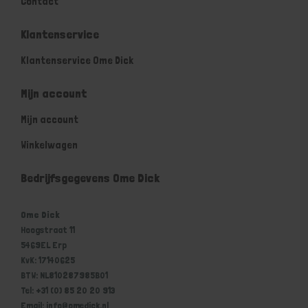
Contact
Klantenservice
Klantenservice Ome Dick
Mijn account
Mijn account
Winkelwagen
Bedrijfsgegevens Ome Dick
Ome Dick
Hoogstraat 11
5469EL Erp
KvK: 17140625
BTW: NL810287985B01
Tel: +31 (0) 85 20 20 913
Email: info@omedick.nl