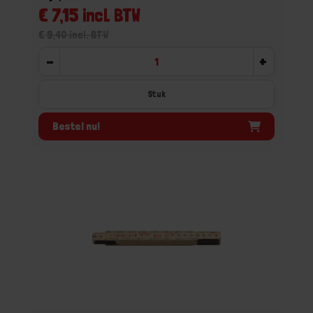
€ 7,15 incl. BTW
€ 9,40 incl. BTW
-
+
Stuk
Bestel nu!