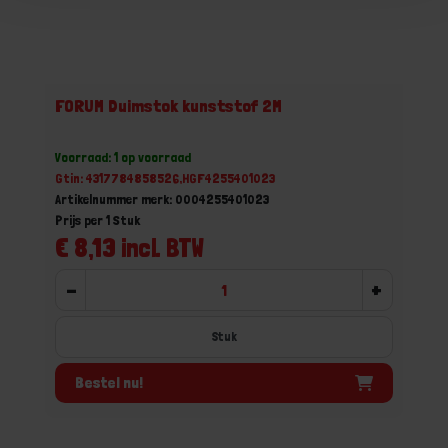
FORUM Duimstok kunststof 2M
Voorraad: 1 op voorraad
Gtin: 4317784858526,HGF4255401023
Artikelnummer merk: 0004255401023
Prijs per 1 Stuk
€ 8,13 incl. BTW
-
+
Stuk
Bestel nu!