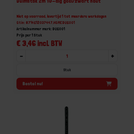
Duimstok 2m 10-dlg geel/zwart hout
Niet op voorraad, levertijd 1 tot meerdere werkdagen
Gtin: 8714612037447,HGMEDU6001
Artikelnummer merk: DU6001
Prijs per 1 Stuk
€ 3,46 incl. BTW
-
+
Stuk
Bestel nu!