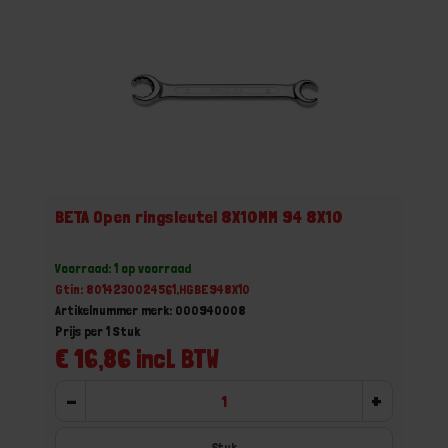
BETA Open ringsleutel 8X10MM 94 8X10
Voorraad: 1 op voorraad
Gtin: 8014230024561,HGBE948X10
Artikelnummer merk: 000940008
Prijs per 1 Stuk
€ 16,86 incl. BTW
-
+
Stuk