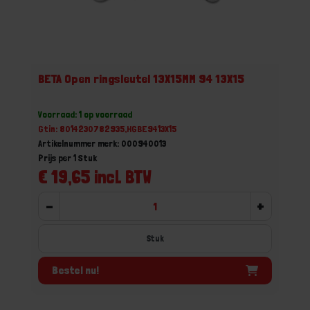
BETA Open ringsleutel 13X15MM 94 13X15
Voorraad: 1 op voorraad
Gtin: 8014230782935,HGBE9413X15
Artikelnummer merk: 000940013
Prijs per 1 Stuk
€ 19,65 incl. BTW
-
+
Stuk
Bestel nu!