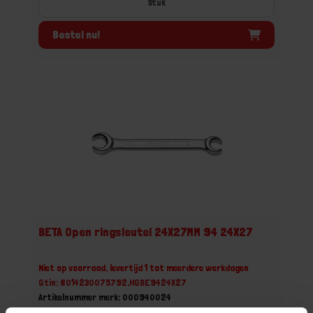
Stuk
Bestel nu!
BETA Open ringsleutel 24X27MM 94 24X27
Niet op voorraad, levertijd 1 tot meerdere werkdagen
Gtin: 8014230075792,HGBE9424X27
Artikelnummer merk: 000940024
Prijs per 1 Stuk