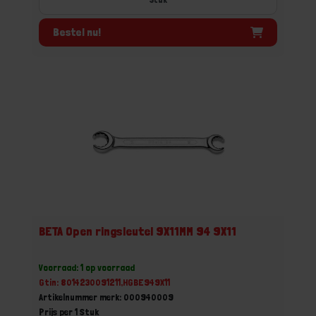
Bestel nu!
BETA Open ringsleutel 9X11MM 94 9X11
Voorraad: 1 op voorraad
Gtin: 8014230091211,HGBE949X11
Artikelnummer merk: 000940009
Prijs per 1 Stuk