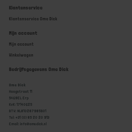
Klantenservice
Klantenservice Ome Dick
Mijn account
Mijn account
Winkelwagen
Bedrijfsgegevens Ome Dick
Ome Dick
Hoogstraat 11
5469EL Erp
KvK: 17140625
BTW: NL810287985B01
Tel: +31 (0) 85 20 20 913
Email: info@omedick.nl