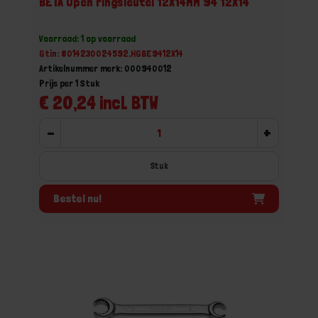
BETA Open ringsleutel 12X14MM 94 12X14
Voorraad: 1 op voorraad
Gtin: 8014230024592,HGBE9412X14
Artikelnummer merk: 000940012
Prijs per 1 Stuk
€ 20,24 incl. BTW
-
+
Stuk
Bestel nu!