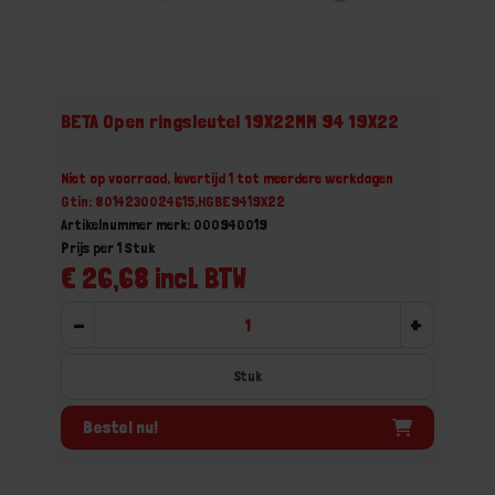
BETA Open ringsleutel 19X22MM 94 19X22
Niet op voorraad, levertijd 1 tot meerdere werkdagen
Gtin: 8014230024615,HGBE9419X22
Artikelnummer merk: 000940019
Prijs per 1 Stuk
€ 26,68 incl. BTW
-
+
Stuk
Bestel nu!