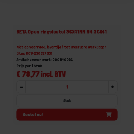
BETA Open ringsleutel 36X41MM 94 36X41
Niet op voorraad, levertijd 1 tot meerdere werkdagen
Gtin: 8014230537931
Artikelnummer merk: 000940036
Prijs per 1 Stuk
€ 78,77 incl. BTW
-
+
Stuk
Bestel nu!