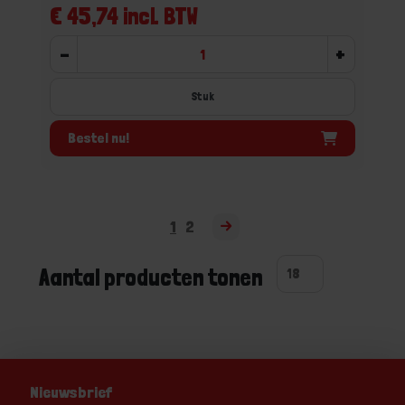
€ 45,74 incl. BTW
-
+
Stuk
Bestel nu!
1
2
Aantal producten tonen
Nieuwsbrief