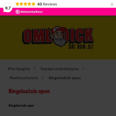
×
43
Reviews
9,7
Startpagina
Handgereedschappen
Machinesleutels
Ringsleutels open
Ringsleutels open
Ringsleutels open