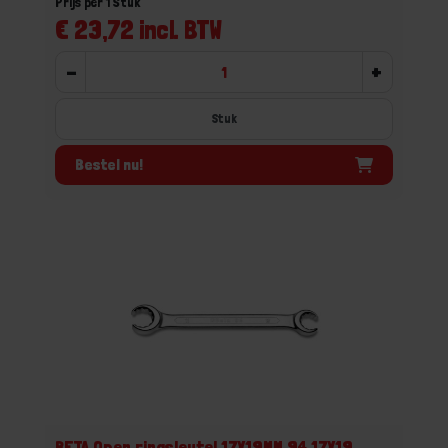
Prijs per 1 Stuk
€ 23,72 incl. BTW
-
+
Stuk
Bestel nu!
BETA Open ringsleutel 17X19MM 94 17X19