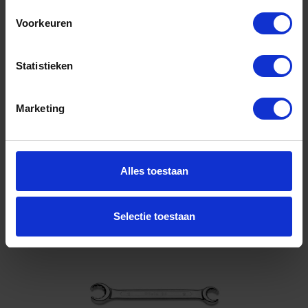
Voorkeuren
Niet op voorraad, levertijd 1 tot meerdere werkdagen
Gtin: 8014230075808,HGBE9430X32
Artikelnummer merk: 000940030
Statistieken
Prijs per 1 Stuk
€ 46,16 incl. BTW
Marketing
-
+
Stuk
Alles toestaan
Bestel nu!
Selectie toestaan