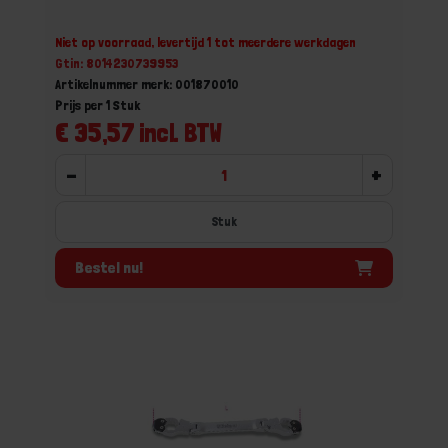
Niet op voorraad, levertijd 1 tot meerdere werkdagen
Gtin: 8014230739953
Artikelnummer merk: 001870010
Prijs per 1 Stuk
€ 35,57 incl. BTW
-
+
Stuk
Bestel nu!