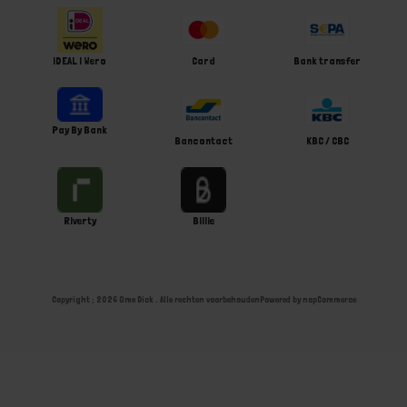
iDEAL | Wero
Card
Bank transfer
Pay By Bank
Bancontact
KBC / CBC
Riverty
Billie
Copyright ; 2026 Ome Dick . Alle rechten voorbehouden
Powered by
nopCommerce