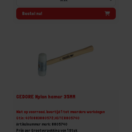
Bestel nu!
GEDORE Nylon hamer 35MM
Niet op voorraad, levertijd 1 tot meerdere werkdagen
Gtin: 4010883880572,HGTE8805740
Artikelnummer merk: 8805740
Prijs per Grootverpakking van 1 Stuk