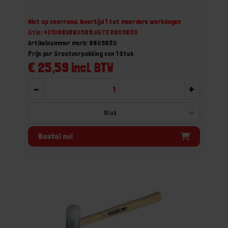
Niet op voorraad, levertijd 1 tot meerdere werkdagen
Gtin: 4010883880589,HGTE8805820
Artikelnummer merk: 8805820
Prijs per Grootverpakking van 1 Stuk
€ 25,59 incl. BTW
-
+
Bestel nu!