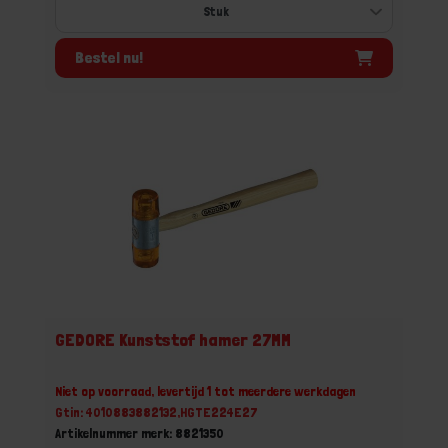
Bestel nu!
GEDORE Kunststof hamer 27MM
Niet op voorraad, levertijd 1 tot meerdere werkdagen
Gtin: 4010883882132,HGTE224E27
Artikelnummer merk: 8821350