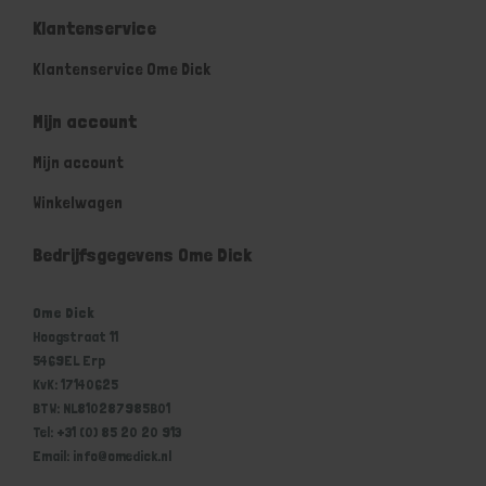
Klantenservice
Klantenservice Ome Dick
Mijn account
Mijn account
Winkelwagen
Bedrijfsgegevens Ome Dick
Ome Dick
Hoogstraat 11
5469EL Erp
KvK: 17140625
BTW: NL810287985B01
Tel: +31 (0) 85 20 20 913
Email: info@omedick.nl