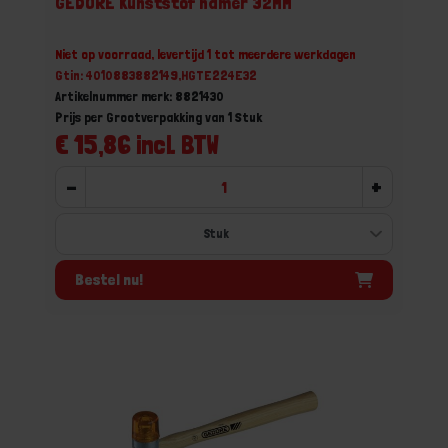
GEDORE Kunststof hamer 32MM
Niet op voorraad, levertijd 1 tot meerdere werkdagen
Gtin: 4010883882149,HGTE224E32
Artikelnummer merk: 8821430
Prijs per Grootverpakking van 1 Stuk
€ 15,86 incl. BTW
-
+
Bestel nu!