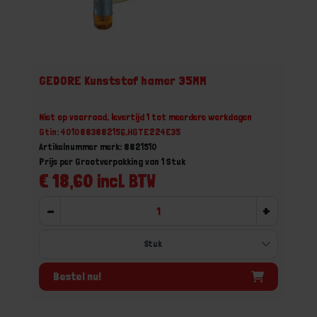
GEDORE Kunststof hamer 35MM
Niet op voorraad, levertijd 1 tot meerdere werkdagen
Gtin: 4010883882156,HGTE224E35
Artikelnummer merk: 8821510
Prijs per Grootverpakking van 1 Stuk
€ 18,60 incl. BTW
-
+
Bestel nu!