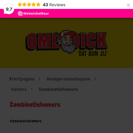
×
43
Reviews
9,7
Startpagina
Handgereedschappen
Hamers
Combinatiehamers
Combinatiehamers
Combinatiehamers