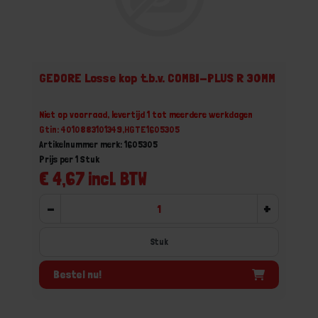
GEDORE Losse kop t.b.v. COMBI-PLUS R 30MM
Niet op voorraad, levertijd 1 tot meerdere werkdagen
Gtin: 4010883101349,HGTE1605305
Artikelnummer merk: 1605305
Prijs per 1 Stuk
€ 4,67 incl. BTW
-
+
Stuk
Bestel nu!