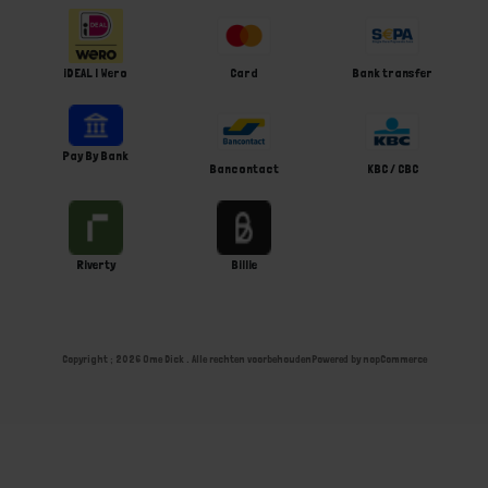
iDEAL | Wero
Card
Bank transfer
Pay By Bank
Bancontact
KBC / CBC
Riverty
Billie
Copyright ; 2026 Ome Dick . Alle rechten voorbehouden
Powered by
nopCommerce