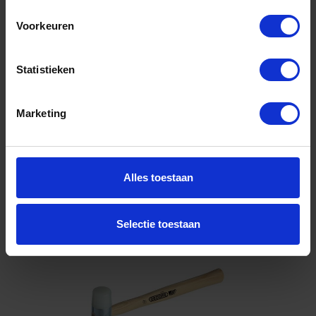
Voorkeuren
Niet op voorraad, levertijd 1 tot meerdere werkdagen
Gtin: 4010883880534,HGTE8805310
Artikelnummer merk: 8805310
Statistieken
Prijs per Grootverpakking van 1 Stuk
€ 11,58 incl. BTW
Marketing
-
+
Alles toestaan
Bestel nu!
Selectie toestaan