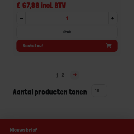
€ 67,88 incl. BTW
-
+
Stuk
Bestel nu!
1
2
Aantal producten tonen
Nieuwsbrief