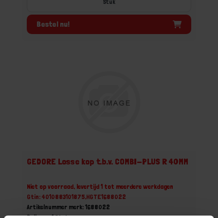
Stuk
Bestel nu!
GEDORE Losse kop t.b.v. COMBI-PLUS R 40MM
Niet op voorraad, levertijd 1 tot meerdere werkdagen
Gtin: 4010883101875,HGTE1688022
Artikelnummer merk: 1688022
Prijs per 1 Stuk