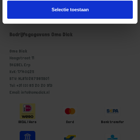
Mijn account
Selectie toestaan
Winkelwagen
Bedrijfsgegevens Ome Dick
Ome Dick
Hoogstraat 11
5469EL Erp
KvK: 17140625
BTW: NL810287985B01
Tel: +31 (0) 85 20 20 913
Email: info@omedick.nl
iDEAL | Wero
Card
Bank transfer