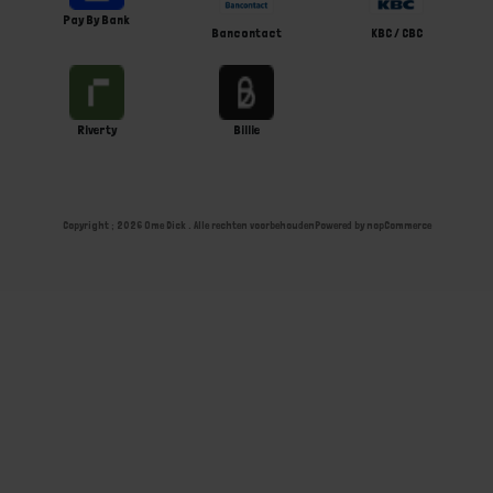
Pay By Bank
Bancontact
KBC / CBC
Riverty
Billie
Copyright ; 2026 Ome Dick . Alle rechten voorbehouden
Powered by
nopCommerce