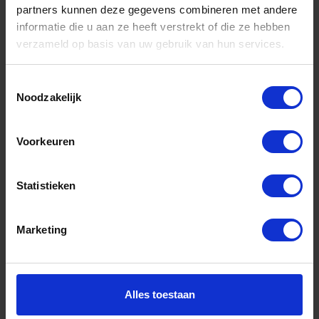
partners kunnen deze gegevens combineren met andere
informatie die u aan ze heeft verstrekt of die ze hebben
Informatie
verzameld op basis van uw gebruik van hun services.
Sitemap
Algemene voorwaarden Ome Dick
Toestemmingsselectie
Noodzakelijk
Over Ome Dick
Klachtenregeling Ome Dick
Voorkeuren
Retouren & Garantie Ome Dick
Statistieken
Privacyverklaring Ome Dick
Contact
Marketing
Klantenservice
Klantenservice Ome Dick
Alles toestaan
Mijn account