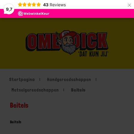
×
43
Reviews
9,7
Startpagina
Handgereedschappen
Metselgereedschappen
Beitels
Beitels
Beitels