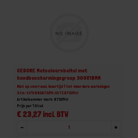
GEDORE Metselaarsbeitel met
handbeschermingsgreep 300X18MM
Niet op voorraad, levertijd 1 tot meerdere werkdagen
Gtin: 4010883873314,HGTE8733140
Artikelnummer merk: 8733140
Prijs per 1 Stuk
€ 23,27 incl. BTW
-
+