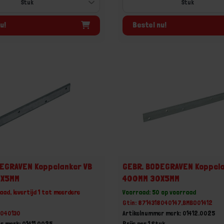
u!
Bestel nu!
EGRAVEN Koppelanker VB
GEBR. BODEGRAVEN Koppela
0X5MM
400MM 30X5MM
aad, levertijd 1 tot meerdere
Voorraad: 50 op voorraad
Gtin: 8714318040147,BMBO01412
8040130
Artikelnummer merk: 01412.0025
r merk: 01411.0025
Prijs per 1 Stuk