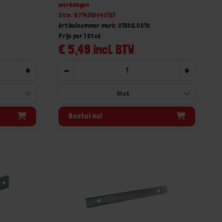
werkdagen
Gtin: 8714318040161
Artikelnummer merk: 01506.0010
Prijs per 1 Stuk
€ 5,49 incl. BTW
+
-
+
Bestel nu!