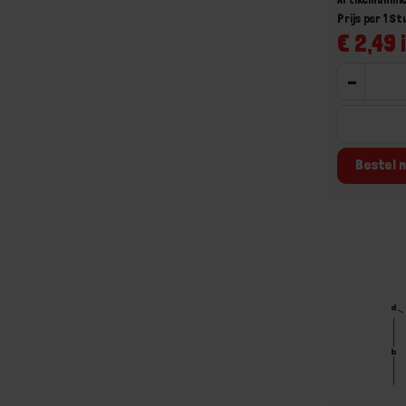
Prijs per 1 St
€ 2,49 
-
Bestel n