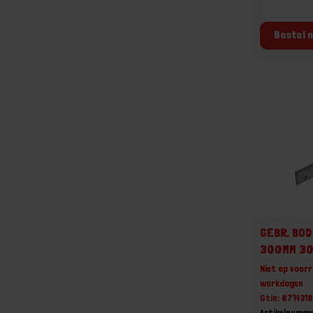
Bestel n
GEBR. BOD
300MM 3
Niet op voorr
werkdagen
Gtin: 871431
Artikelnumme