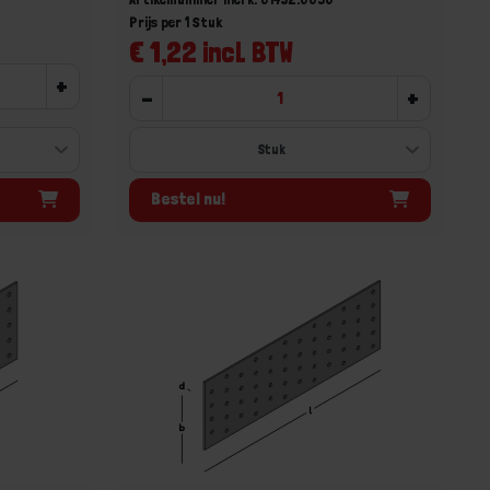
Prijs per 1 Stuk
€ 1,22 incl. BTW
+
-
+
Bestel nu!