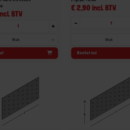
€ 2,90 incl. BTW
uk
incl. BTW
-
+
u!
Bestel nu!