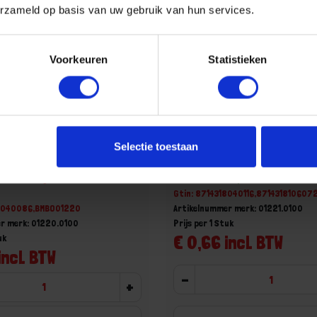
erzameld op basis van uw gebruik van hun services.
Voorkeuren
Statistieken
EGRAVEN Koppelanker SV
GEBR. BODEGRAVEN Koppela
Selectie toestaan
0X2MM
300MM 30X2MM
aad, levertijd 1 tot meerdere
Voorraad: 253 op voorraad
Gtin: 8714318040116,871431810607
18040086,BMBO01220
Artikelnummer merk: 01221.0100
r merk: 01220.0100
Prijs per 1 Stuk
€ 0,66 incl. BTW
uk
incl. BTW
-
+