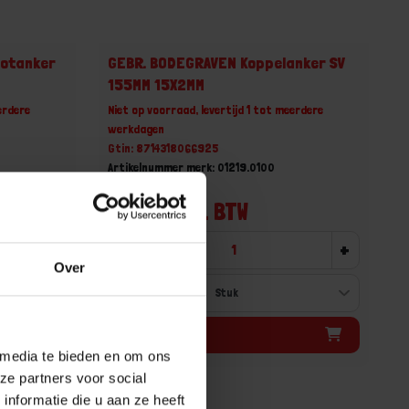
hotanker
GEBR. BODEGRAVEN Koppelanker SV
155MM 15X2MM
erdere
Niet op voorraad, levertijd 1 tot meerdere
werkdagen
Gtin: 8714318066925
Artikelnummer merk: 01219.0100
Prijs per 1 Stuk
€ 0,43 incl. BTW
+
-
+
Over
Bestel nu!
 media te bieden en om ons
ze partners voor social
nformatie die u aan ze heeft