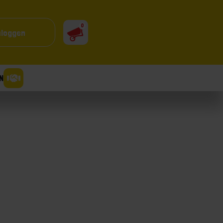
0
nloggen
N