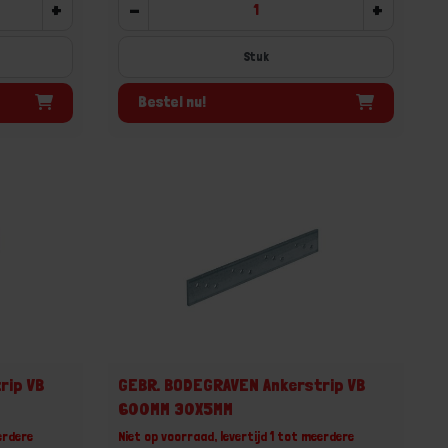
+
-
+
Stuk
Bestel nu!
rip VB
GEBR. BODEGRAVEN Ankerstrip VB
600MM 30X5MM
erdere
Niet op voorraad, levertijd 1 tot meerdere