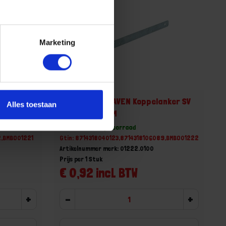
Marketing
nker SV
GEBR. BODEGRAVEN Koppelanker SV
Alles toestaan
400MM 30X2MM
Voorraad: 150 op voorraad
2,BMBO01221
Gtin: 8714318040123,8714318106089,BMBO01222
Artikelnummer merk: 01222.0100
Prijs per 1 Stuk
€ 0,92 incl. BTW
+
-
+