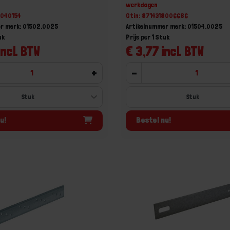
werkdagen
8040154
Gtin: 8714318006686
r merk: 01502.0025
Artikelnummer merk: 01504.0025
uk
Prijs per 1 Stuk
incl. BTW
€ 3,77 incl. BTW
+
-
u!
Bestel nu!