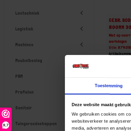
Lastechniek
GEBR. BOD
800MM 3
Logistiek
Niet op voorr
werkdagen
Machines
Gtin: 87143
Artikelnumme
Prijs per 1 St
Meubelbeslag
€ 7,30 
PBM
-
Toestemming
Profielen
Deze website maakt gebruik
Bestel n
Sanitair
We gebruiken cookies om cont
websiteverkeer te analyseren
Tuingereedschappen
9,7
media, adverteren en analys