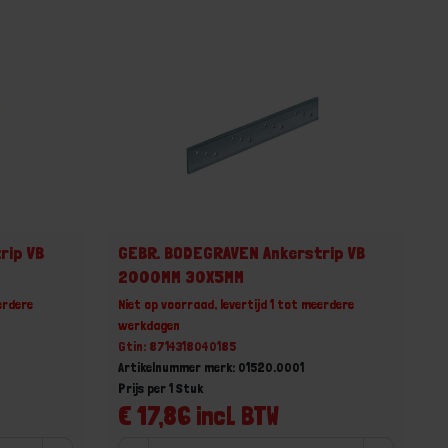
rip VB
GEBR. BODEGRAVEN Ankerstrip VB
2000MM 30X5MM
erdere
Niet op voorraad, levertijd 1 tot meerdere
werkdagen
Gtin: 8714318040185
Artikelnummer merk: 01520.0001
Prijs per 1 Stuk
€ 17,86 incl. BTW