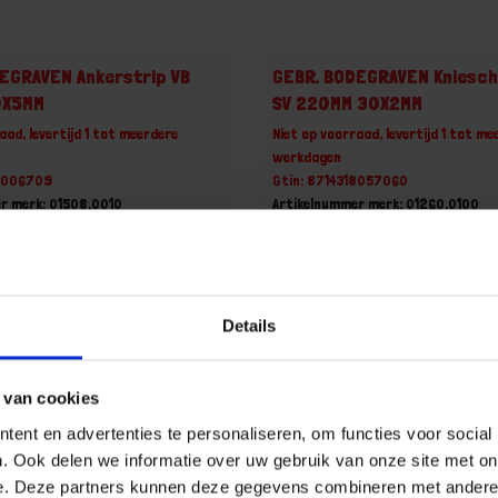
EGRAVEN Ankerstrip VB
GEBR. BODEGRAVEN Kniesc
0X5MM
SV 220MM 30X2MM
aad, levertijd 1 tot meerdere
Niet op voorraad, levertijd 1 tot me
werkdagen
18006709
Gtin: 8714318057060
r merk: 01508.0010
Artikelnummer merk: 01260.0100
uk
Prijs per 1 Stuk
incl. BTW
€ 0,63 incl. BTW
+
-
Details
 van cookies
u!
Bestel nu!
ent en advertenties te personaliseren, om functies voor social
. Ook delen we informatie over uw gebruik van onze site met on
e. Deze partners kunnen deze gegevens combineren met andere i