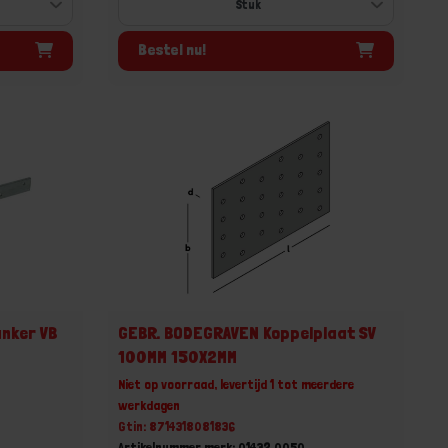
Bestel nu!
nker VB
GEBR. BODEGRAVEN Koppelplaat SV
100MM 150X2MM
Niet op voorraad, levertijd 1 tot meerdere
werkdagen
Gtin: 8714318081836
Artikelnummer merk: 01432.0050