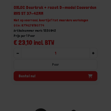
OXLOC Deurkruk + rozet D-model Coevorden
RVS ST 37-42MM
Niet op voorraad, levertijd 1 tot meerdere werkdagen
Gtin: 8714678180774
Artikelnummer merk: 1220942
Prijs per 1 Paar
€ 23,10 incl. BTW
-
+
Paar
Bestel nu!