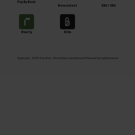
Pay By Bank
Bancontact
KBC / CBC
Riverty
Billie
Copyright ; 2026 Ome Dick . Alle rechten voorbehouden
Powered by
nopCommerce