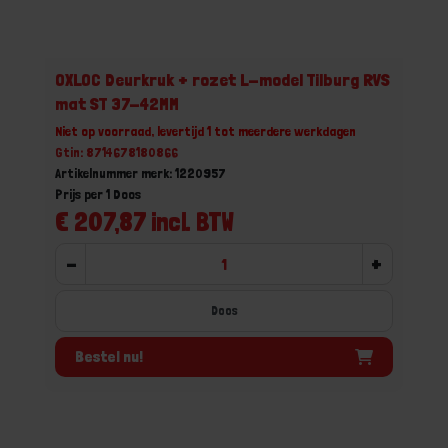
OXLOC Deurkruk + rozet L-model Tilburg RVS
mat ST 37-42MM
Niet op voorraad, levertijd 1 tot meerdere werkdagen
Gtin: 8714678180866
Artikelnummer merk: 1220957
Prijs per 1 Doos
€ 207,87 incl. BTW
-
+
Doos
Bestel nu!