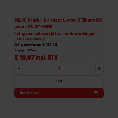
OXLOC Deurkruk + rozet L-model Tilburg RVS
zwart PE 37-42MM
Niet op voorraad, levertijd 1 tot meerdere werkdagen
Gtin: 8714678183065
Artikelnummer merk: 1221015
Prijs per 1 Paar
€ 18,07 incl. BTW
-
+
Paar
Bestel nu!