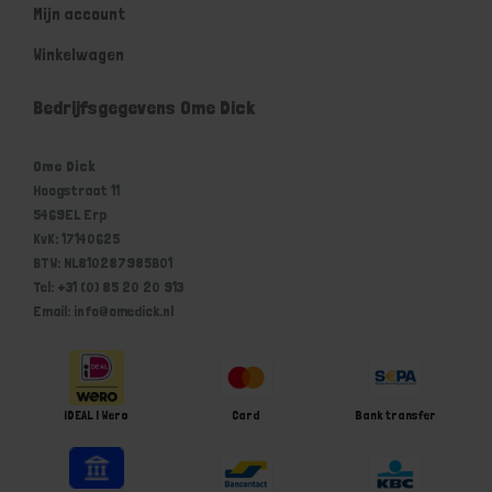
Mijn account
Winkelwagen
Bedrijfsgegevens Ome Dick
Ome Dick
Hoogstraat 11
5469EL Erp
KvK: 17140625
BTW: NL810287985B01
Tel: +31 (0) 85 20 20 913
Email: info@omedick.nl
iDEAL | Wero
Card
Bank transfer