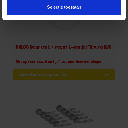
Selectie toestaan
OXLOC Deurkruk + rozet L-model Tilburg RVS
Niet op voorraad, levertijd 1 tot meerdere werkdagen
Varianten weergeven (2)