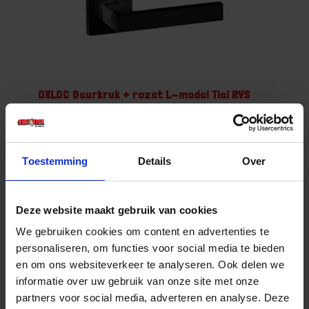
OXLOC Deurkruk + rozet L-model Tiel RVS
zwart PE 37-42MM
Niet op voorraad, levertijd 1 tot meerdere werkdagen
Gtin: 8714678183126
Artikelnummer merk: 1221026
Toestemming
Details
Over
Prijs per 1 Paar
€ 37,00 incl. BTW
Deze website maakt gebruik van cookies
-
+
We gebruiken cookies om content en advertenties te
personaliseren, om functies voor social media te bieden
Paar
en om ons websiteverkeer te analyseren. Ook delen we
informatie over uw gebruik van onze site met onze
Bestel nu!
partners voor social media, adverteren en analyse. Deze