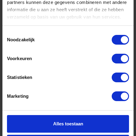
partners kunnen deze gegevens combineren met andere
informatie die u aan ze heeft verstrekt of die ze hebben
verzameld op basis van uw gebruik van hun services.
Toestemmingsselectie
Noodzakelijk
Voorkeuren
OXLOC Deurkruk + rozet L-model Tilburg RVS
Statistieken
Niet op voorraad, levertijd 1 tot meerdere werkdagen
Marketing
Varianten weergeven (2)
Alles toestaan