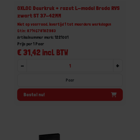
OXLOC Deurkruk + rozet L-model Breda RVS
zwart ST 37-42MM
Niet op voorraad, levertijd 1 tot meerdere werkdagen
Gtin: 8714678182983
Artikelnummer merk: 1221001
Prijs per 1 Paar
€ 31,42 incl. BTW
-
+
Paar
Bestel nu!