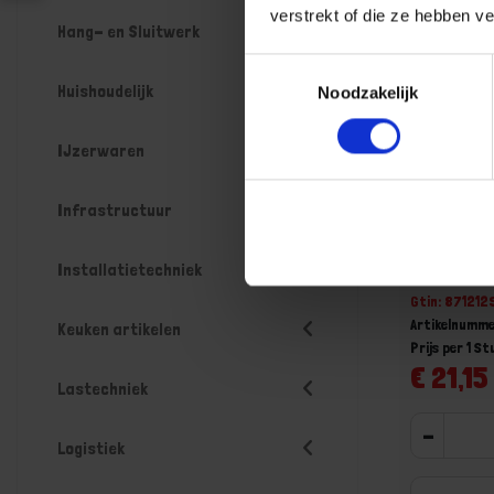
verstrekt of die ze hebben v
Hang- en Sluitwerk
Toestemmingsselectie
Huishoudelijk
Noodzakelijk
IJzerwaren
Infrastructuur
Bezem 80
steel en 
Installatietechniek
Voorraad: 16
Gtin: 871212
Artikelnumme
Keuken artikelen
Prijs per 1 St
€ 21,15 
Lastechniek
-
Logistiek