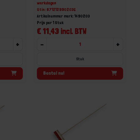
werkdagen
Gtin: 8712129902036
Artikelnummer merk: 1490203
Prijs per 1 Stuk
€ 11,43 incl. BTW
+
-
+
Stuk
Bestel nu!