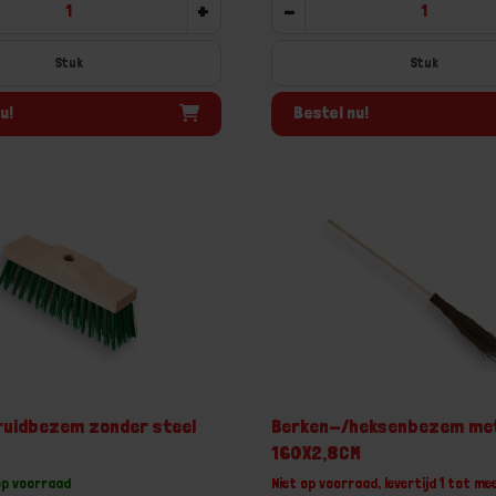
+
-
Stuk
Stuk
u!
Bestel nu!
ruidbezem zonder steel
Berken-/heksenbezem met
160X2,8CM
op voorraad
Niet op voorraad, levertijd 1 tot me