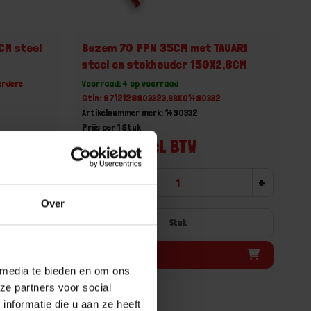
CM steel
Bezem 70 PPN 35CM met TAUARI
steel en stokhouder 150X2,8CM
erdere
Voorraad: 4 op voorraad
Gtin: 8712129903323,BBKO1490332
Artikelnummer merk: 1490332
Prijs per 1 Stuk
€ 19,08 incl. BTW
-
+
+
Over
Stuk
Bestel nu!
 media te bieden en om ons
ze partners voor social
nformatie die u aan ze heeft