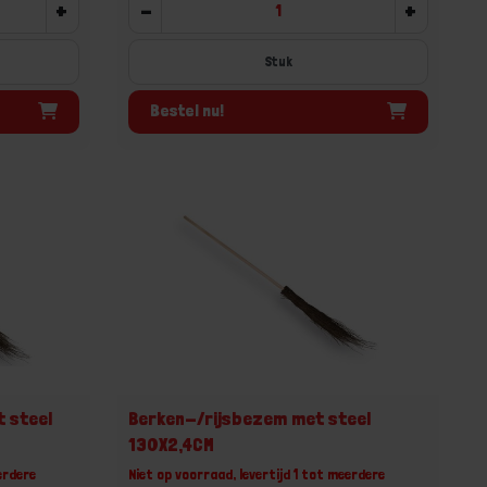
+
-
+
Stuk
Bestel nu!
 steel
Berken-/rijsbezem met steel
130X2,4CM
erdere
Niet op voorraad, levertijd 1 tot meerdere