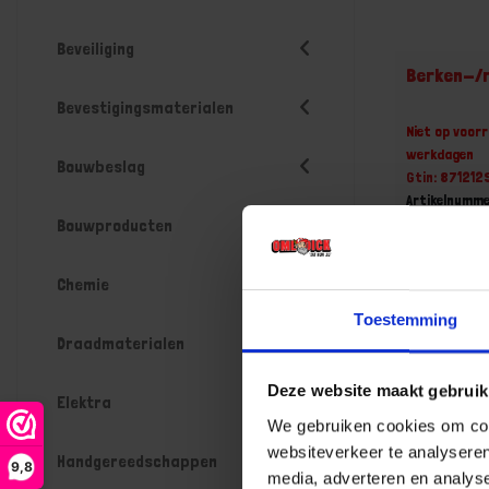
Beveiliging
Berken-/r
Bevestigingsmaterialen
Niet op voorr
werkdagen
Bouwbeslag
Gtin: 87121
Artikelnumm
Prijs per 1 St
Bouwproducten
€ 7,51 i
Chemie
-
Toestemming
Draadmaterialen
Deze website maakt gebruik
Bestel n
Elektra
We gebruiken cookies om cont
websiteverkeer te analyseren
Handgereedschappen
9,8
media, adverteren en analys