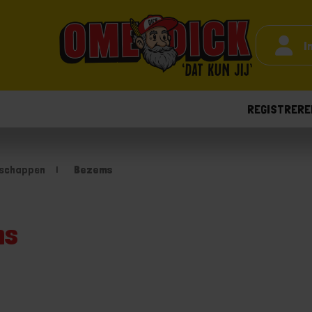
I
REGISTRERE
dschappen
Bezems
ms