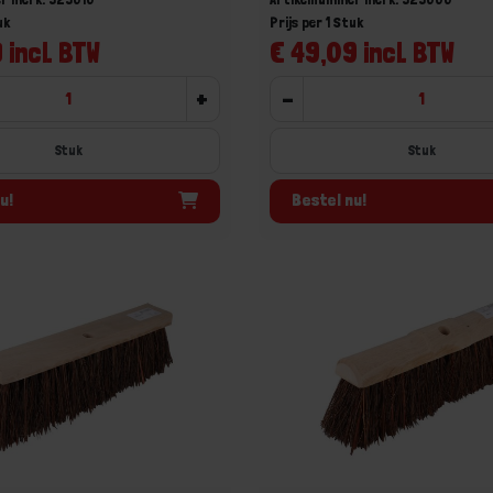
uk
Prijs per 1 Stuk
 incl. BTW
€ 49,09 incl. BTW
+
-
Stuk
Stuk
u!
Bestel nu!