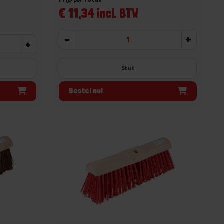
€ 11,34 incl. BTW
-
+
+
Stuk
Bestel nu!