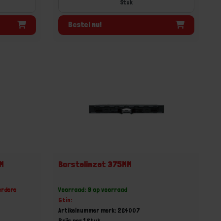
Stuk
Bestel nu!
M
Borstelinzet 375MM
erdere
Voorraad: 9 op voorraad
Gtin:
Artikelnummer merk: 264007
Prijs per 1 Stuk