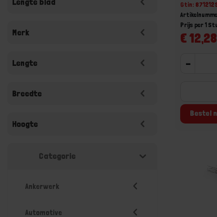
Lengte blad
Gtin: 87121
Artikelnumme
Prijs per 1 St
Merk
€ 12,28
Lengte
-
Breedte
Bestel n
Hoogte
Categorie
Ankerwerk
Automotive