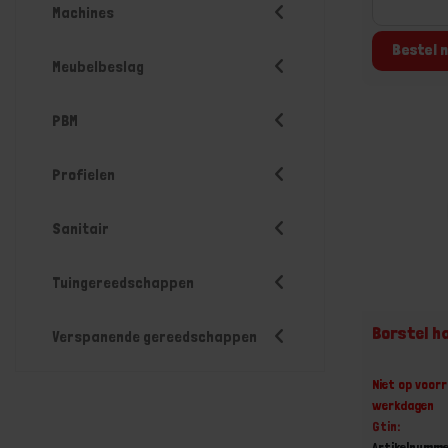
Machines
Bestel n
Meubelbeslag
PBM
Profielen
Sanitair
Tuingereedschappen
Borstel h
Verspanende gereedschappen
Niet op voorr
werkdagen
Gtin:
Artikelnumme