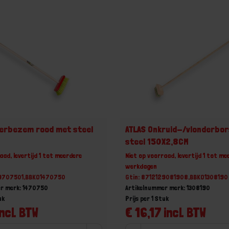
derbezem rood met steel
ATLAS Onkruid-/vlonderbor
steel 150X2,8CM
aad, levertijd 1 tot meerdere
Niet op voorraad, levertijd 1 tot me
werkdagen
29707501,BBKO1470750
Gtin: 8712129081908,BBKO1308190
r merk: 1470750
Artikelnummer merk: 1308190
uk
Prijs per 1 Stuk
ncl. BTW
€ 16,17 incl. BTW