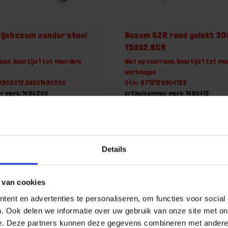
ijsbezem zonder steel
Bezem 62R rood gelakt 30
150X2,8CM
aad, levertijd 1 tot meerdere
Niet op voorraad, levertijd 1 tot me
werkdagen
29902012,BBKO1490200
Gtin: 8712129904122
er merk: 1490200
Artikelnummer merk: 1490412
uk
Prijs per 1 Stuk
ncl. BTW
€ 20,79 incl. BTW
+
-
Details
Stuk
Stuk
 van cookies
u!
Bestel nu!
ent en advertenties te personaliseren, om functies voor social
. Ook delen we informatie over uw gebruik van onze site met on
e. Deze partners kunnen deze gegevens combineren met andere i