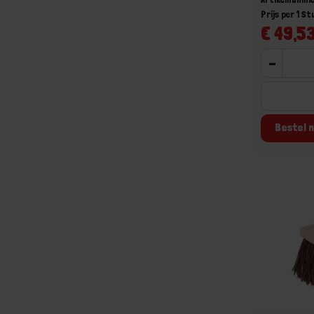
Prijs per 1 St
€ 49,53
-
Bestel n