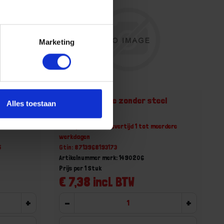
Marketing
met
Bezem bamboe zonder steel
Alles toestaan
erdere
Niet op voorraad, levertijd 1 tot meerdere
werkdagen
5
Gtin: 8713968193173
Artikelnummer merk: 1490206
Prijs per 1 Stuk
€ 7,38 incl. BTW
+
-
+