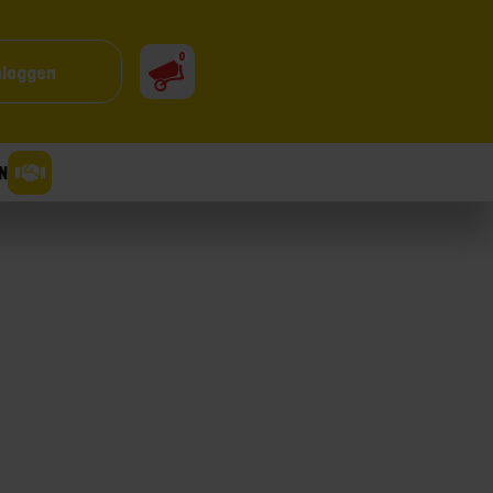
0
nloggen
N