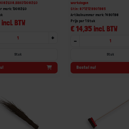
29082608,BBKO1308260
werkdagen
r merk: 1308260
Gtin: 8712129901985
uk
Artikelnummer merk: 1490198
 incl. BTW
Prijs per 1 Stuk
€ 14,35 incl. BTW
+
-
Stuk
Stuk
u!
Bestel nu!