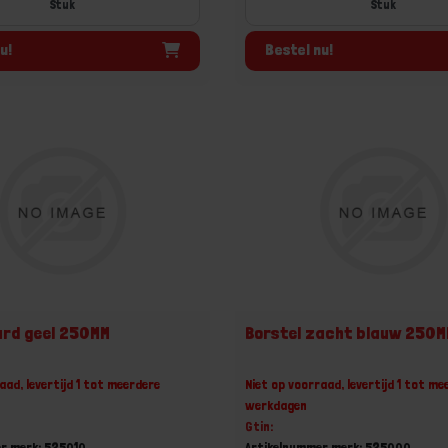
Stuk
Stuk
u!
Bestel nu!
ard geel 250MM
Borstel zacht blauw 250M
aad, levertijd 1 tot meerdere
Niet op voorraad, levertijd 1 tot me
werkdagen
Gtin:
r merk: 525010
Artikelnummer merk: 525000