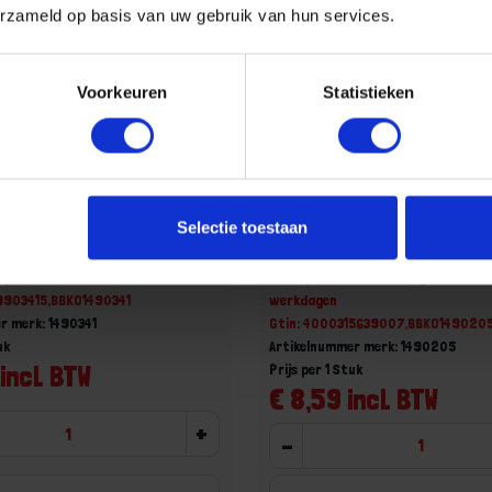
erzameld op basis van uw gebruik van hun services.
Voorkeuren
Statistieken
 PPN 41CM met TAUARI
Bezem bamboe compleet 
Selectie toestaan
stokhouder 150X2,8CM
bamboe steel
 op voorraad
Niet op voorraad, levertijd 1 tot me
9903415,BBKO1490341
werkdagen
r merk: 1490341
Gtin: 4000315639007,BBKO149020
uk
Artikelnummer merk: 1490205
incl. BTW
Prijs per 1 Stuk
€ 8,59 incl. BTW
+
-