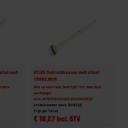
stel met
ATLAS Onkruidbezem met steel
150X2,8CM
erdere
Niet op voorraad, levertijd 1 tot meerdere
werkdagen
Gtin: 8712129082622,BBKO1308262
Artikelnummer merk: 1308262
Prijs per 1 Stuk
€ 18,27 incl. BTW