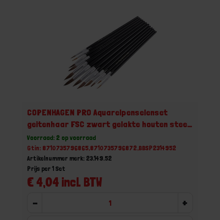
COPENHAGEN PRO Aquarelpenselenset
geitenhaar FSC zwart gelakte houten steel
gr. 1-12 12x
Voorraad: 2 op voorraad
Gtin: 8710735796865,8710735796872,BBSP2314952
Artikelnummer merk: 23.149.52
Prijs per 1 Set
€ 4,04 incl. BTW
-
+