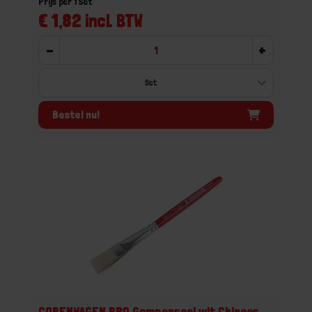
Prijs per 1 Set
€ 1,82 incl. BTW
-
+
Bestel nu!
COPENHAGEN PRO Gompenseel wit Chinees