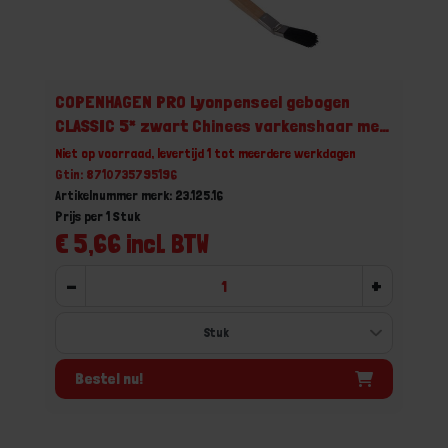
COPENHAGEN PRO Lyonpenseel gebogen
CLASSIC 5* zwart Chinees varkenshaar met
FSC houten steel 16
Niet op voorraad, levertijd 1 tot meerdere werkdagen
Gtin: 8710735795196
Artikelnummer merk: 23.125.16
Prijs per 1 Stuk
€ 5,66 incl. BTW
-
+
Bestel nu!