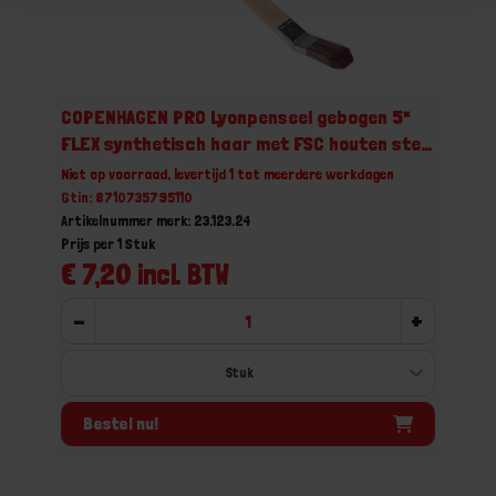
COPENHAGEN PRO Lyonpenseel gebogen 5*
FLEX synthetisch haar met FSC houten steel
24
Niet op voorraad, levertijd 1 tot meerdere werkdagen
Gtin: 8710735795110
Artikelnummer merk: 23.123.24
Prijs per 1 Stuk
€ 7,20 incl. BTW
-
+
Bestel nu!