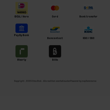
iDEAL | Wero
Card
Bank transfer
Pay By Bank
Bancontact
KBC / CBC
Riverty
Billie
Copyright ; 2026 Ome Dick . Alle rechten voorbehouden
Powered by
nopCommerce