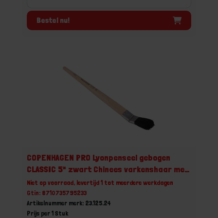
Bestel nu!
COPENHAGEN PRO Lyonpenseel gebogen
CLASSIC 5* zwart Chinees varkenshaar met
FSC houten steel 24
Niet op voorraad, levertijd 1 tot meerdere werkdagen
Gtin: 8710735795233
Artikelnummer merk: 23.125.24
Prijs per 1 Stuk