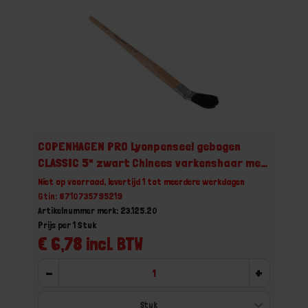
COPENHAGEN PRO Lyonpenseel gebogen
CLASSIC 5* zwart Chinees varkenshaar met
FSC houten steel 20
Niet op voorraad, levertijd 1 tot meerdere werkdagen
Gtin: 8710735795219
Artikelnummer merk: 23.125.20
Prijs per 1 Stuk
€ 6,78 incl. BTW
-
+