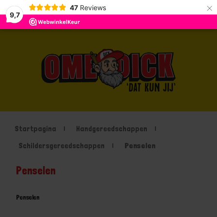
×
47
Reviews
9,7
Startpagina
Handgereedschappen
Schildersgereedschappen
Penselen
Penselen
Penselen