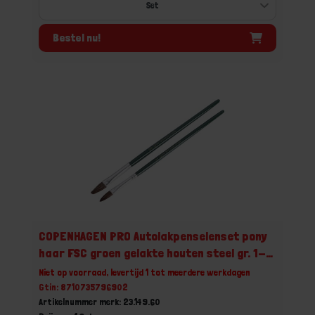
Bestel nu!
COPENHAGEN PRO Autolakpenselenset pony
haar FSC groen gelakte houten steel gr. 1-3
2x
Niet op voorraad, levertijd 1 tot meerdere werkdagen
Gtin: 8710735796902
Artikelnummer merk: 23.149.60