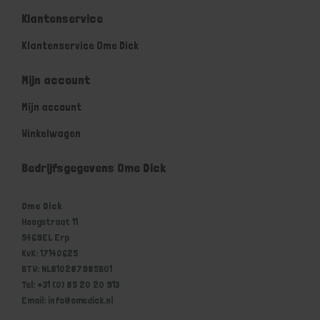
Klantenservice
Klantenservice Ome Dick
Mijn account
Mijn account
Winkelwagen
Bedrijfsgegevens Ome Dick
Ome Dick
Hoogstraat 11
5469EL Erp
KvK: 17140625
BTW: NL810287985B01
Tel: +31 (0) 85 20 20 913
Email: info@omedick.nl