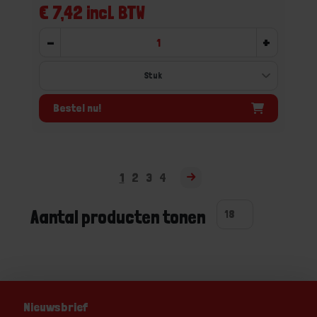
€ 7,42 incl. BTW
-
+
Bestel nu!
1
2
3
4
Aantal producten tonen
Nieuwsbrief