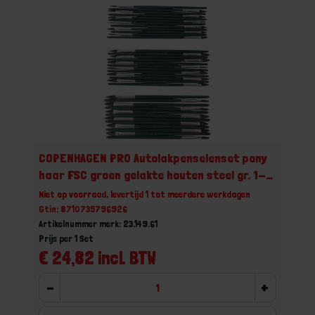
COPENHAGEN PRO Autolakpenselenset pony
haar FSC groen gelakte houten steel gr. 1-
2-3 36x
Niet op voorraad, levertijd 1 tot meerdere werkdagen
Gtin: 8710735796926
Artikelnummer merk: 23.149.61
Prijs per 1 Set
€ 24,82 incl. BTW
-
+