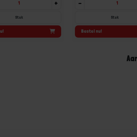
+
-
Stuk
u!
Bestel nu!
Aa