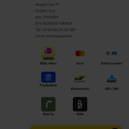
Hoogstraat 11
5469EL Erp
KvK: 17140625
BTW: NL810287985B01
Tel: +31 (0) 85 20 20 913
Email: info@omedick.nl
iDEAL | Wero
Card
Bank transfer
Pay By Bank
Bancontact
KBC / CBC
Riverty
Billie