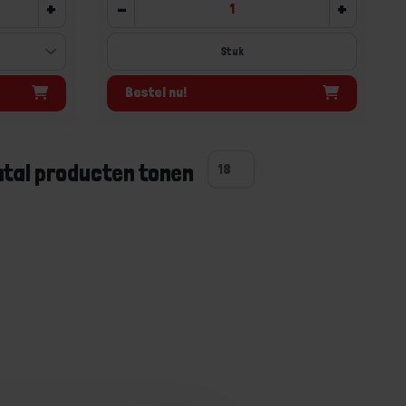
+
-
+
Stuk
Bestel nu!
ntal producten tonen