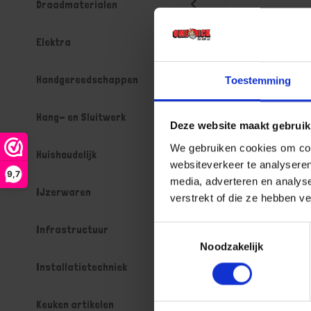
Draadmaterialen
Elektra
Handgereedschappen
Toestemming
Hang- en Sluitwerk
Deze website maakt gebruik
We gebruiken cookies om cont
Huishoudelijk
websiteverkeer te analyseren
9,7
media, adverteren en analys
IJzerwaren
verstrekt of die ze hebben v
Infrastructuur
Toestemmingsselectie
Noodzakelijk
Installatietechniek
Keuken artikelen