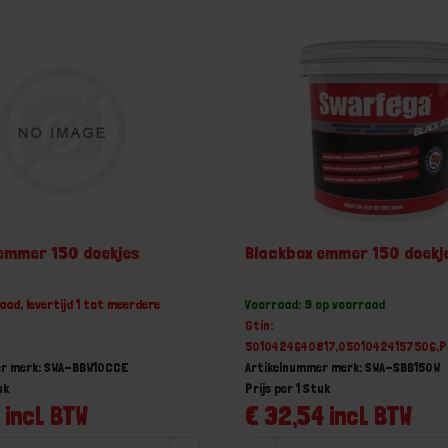
emmer 150 doekjes
Blackbox emmer 150 doekj
aad, levertijd 1 tot meerdere
Voorraad: 9 op voorraad
Gtin:
5010424640817,05010424157506,
er merk: SWA-BBW10CCE
Artikelnummer merk: SWA-SBB150W
uk
Prijs per 1 Stuk
 incl. BTW
€ 32,54 incl. BTW