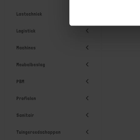
Lastechniek
Logistiek
Machines
Meubelbeslag
PBM
Profielen
Sanitair
Tuingereedschappen