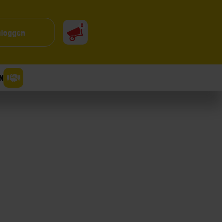
0
nloggen
N