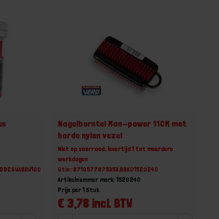
es
Nagelborstel Man-power 11CM met
harde nylon vezel
Niet op voorraad, levertijd 1 tot meerdere
werkdagen
PDDESWABBW10CCE
Gtin: 8710577875353,BBKO1520240
Artikelnummer merk: 1520240
Prijs per 1 Stuk
€ 3,78 incl. BTW