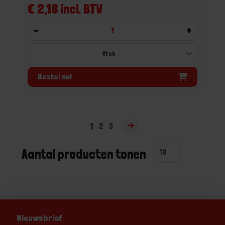
€ 2,18 incl. BTW
-
+
Bestel nu!
1
2
3
Aantal producten tonen
Nieuwsbrief