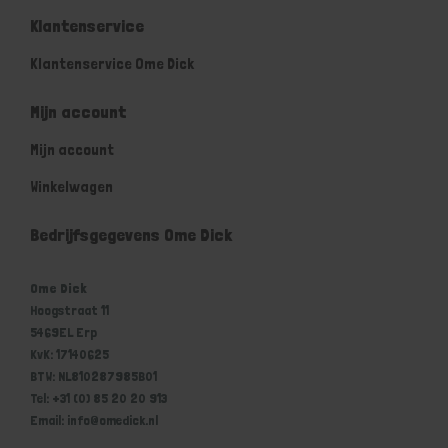
Klantenservice
Klantenservice Ome Dick
Mijn account
Mijn account
Winkelwagen
Bedrijfsgegevens Ome Dick
Ome Dick
Hoogstraat 11
5469EL Erp
KvK: 17140625
BTW: NL810287985B01
Tel: +31 (0) 85 20 20 913
Email: info@omedick.nl