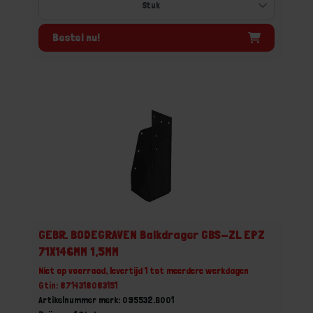
Bestel nu!
GEBR. BODEGRAVEN Balkdrager GBS-ZL EPZ
71X146MM 1,5MM
Niet op voorraad, levertijd 1 tot meerdere werkdagen
Gtin: 8714318083151
Artikelnummer merk: 095532.B001