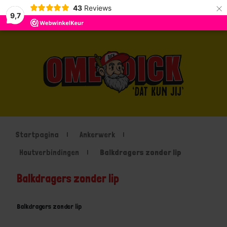
×
43
Reviews
9,7
Startpagina
Ankerwerk
Houtverbindingen
Balkdragers zonder lip
Balkdragers zonder lip
Balkdragers zonder lip