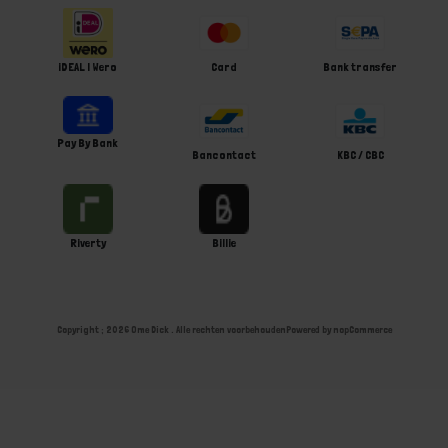
iDEAL | Wero
Card
Bank transfer
Pay By Bank
Bancontact
KBC / CBC
Riverty
Billie
Copyright ; 2026 Ome Dick . Alle rechten voorbehouden
Powered by
nopCommerce