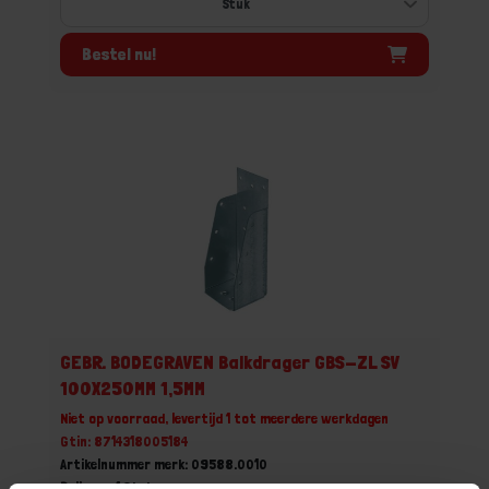
Bestel nu!
GEBR. BODEGRAVEN Balkdrager GBS-ZL SV
100X250MM 1,5MM
Niet op voorraad, levertijd 1 tot meerdere werkdagen
Gtin: 8714318005184
Artikelnummer merk: 09588.0010
Prijs per 1 Stuk