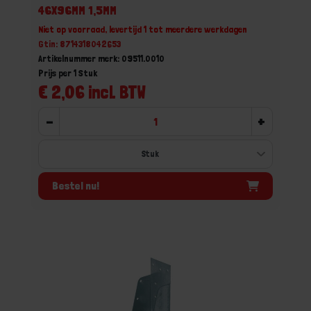
46X96MM 1,5MM
Niet op voorraad, levertijd 1 tot meerdere werkdagen
Gtin: 8714318042653
Artikelnummer merk: 09511.0010
Prijs per 1 Stuk
€ 2,06 incl. BTW
-
+
Bestel nu!