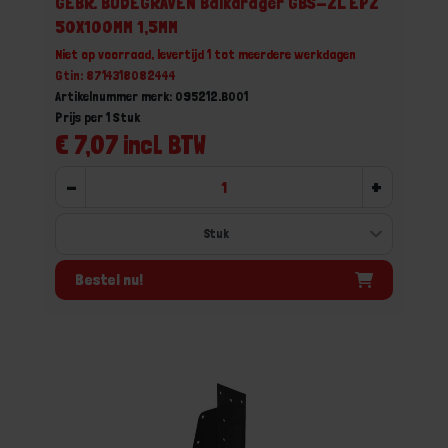
GEBR. BODEGRAVEN Balkdrager GBS-ZL EPZ
50X100MM 1,5MM
Niet op voorraad, levertijd 1 tot meerdere werkdagen
Gtin: 8714318082444
Artikelnummer merk: 095212.B001
Prijs per 1 Stuk
€ 7,07 incl. BTW
-
+
Bestel nu!