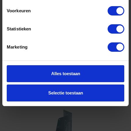
46X121MM 1,5MM
Voorkeuren
Niet op voorraad, levertijd 1 tot meerdere werkdagen
Gtin: 8714318042660
Artikelnummer merk: 09512.0010
Statistieken
Prijs per 1 Stuk
€ 2,06 incl. BTW
Marketing
-
+
Alles toestaan
Bestel nu!
Selectie toestaan