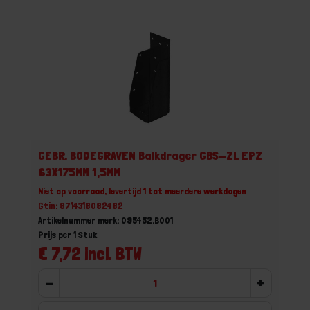
GEBR. BODEGRAVEN Balkdrager GBS-ZL EPZ
63X175MM 1,5MM
Niet op voorraad, levertijd 1 tot meerdere werkdagen
Gtin: 8714318082482
Artikelnummer merk: 095452.B001
Prijs per 1 Stuk
€ 7,72 incl. BTW
-
+