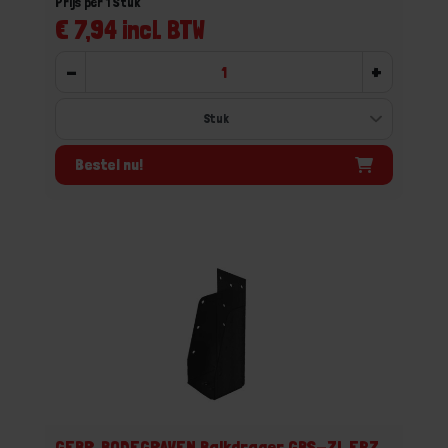
Prijs per 1 Stuk
€ 7,94 incl. BTW
-
+
Bestel nu!
GEBR. BODEGRAVEN Balkdrager GBS-ZL EPZ