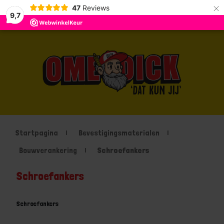
×
47
Reviews
9,7
Startpagina
Bevestigingsmaterialen
Bouwverankering
Schroefankers
Schroefankers
Schroefankers