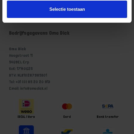
Mijn account
Selectie toestaan
Winkelwagen
Bedrijfsgegevens Ome Dick
Ome Dick
Hoogstraat 11
5469EL Erp
KvK: 17140625
BTW: NL810287985B01
Tel: +31 (0) 85 20 20 913
Email: info@omedick.nl
iDEAL | Wero
Card
Bank transfer