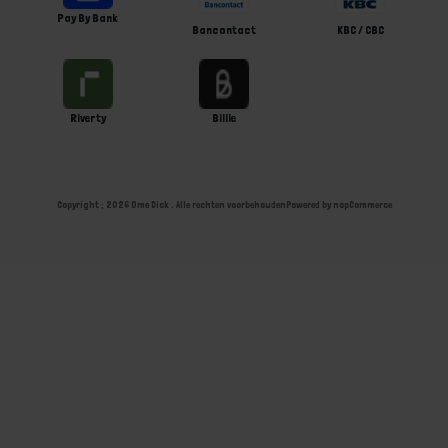
Pay By Bank
Bancontact
KBC / CBC
Riverty
Billie
Copyright ; 2026 Ome Dick . Alle rechten voorbehouden
Powered by
nopCommerce