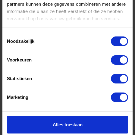
partners kunnen deze gegevens combineren met andere
informatie die u aan ze heeft verstrekt of die ze hebben
Informatie
verzameld op basis van uw gebruik van hun services.
Sitemap
Algemene voorwaarden Ome Dick
Toestemmingsselectie
Noodzakelijk
Over Ome Dick
Klachtenregeling Ome Dick
Voorkeuren
Retouren & Garantie Ome Dick
Statistieken
Privacyverklaring Ome Dick
Contact
Marketing
Klantenservice
Klantenservice Ome Dick
Alles toestaan
Mijn account