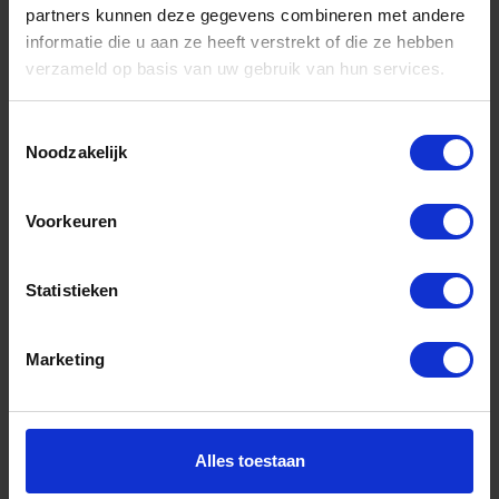
partners kunnen deze gegevens combineren met andere
informatie die u aan ze heeft verstrekt of die ze hebben
Informatie
verzameld op basis van uw gebruik van hun services.
Sitemap
Algemene voorwaarden Ome Dick
Toestemmingsselectie
Noodzakelijk
Over Ome Dick
Klachtenregeling Ome Dick
Voorkeuren
Retouren & Garantie Ome Dick
Statistieken
Privacyverklaring Ome Dick
Contact
Marketing
Klantenservice
Klantenservice Ome Dick
Alles toestaan
Mijn account