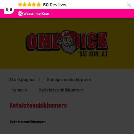
×
50
Reviews
9,8
Startpagina
Handgereedschappen
Hamers
Ketelsteenbikhamers
Ketelsteenbikhamers
Ketelsteenbikhamers