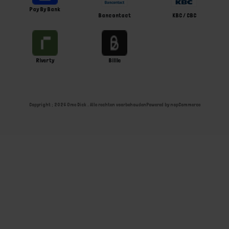
Pay By Bank
Bancontact
KBC / CBC
Riverty
Billie
Copyright ; 2026 Ome Dick . Alle rechten voorbehouden
Powered by
nopCommerce