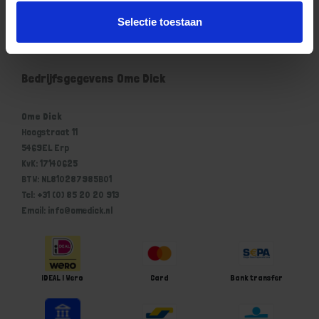
Mijn account
Selectie toestaan
Winkelwagen
Bedrijfsgegevens Ome Dick
Ome Dick
Hoogstraat 11
5469EL Erp
KvK: 17140625
BTW: NL810287985B01
Tel: +31 (0) 85 20 20 913
Email: info@omedick.nl
iDEAL | Wero
Card
Bank transfer