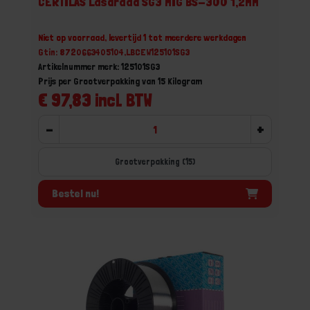
CERTILAS Lasdraad SG3 MIG BS-300 1,2MM
Niet op voorraad, levertijd 1 tot meerdere werkdagen
Gtin: 8720663405104,LBCEW125101SG3
Artikelnummer merk: 125101SG3
Prijs per Grootverpakking van 15 Kilogram
€ 97,83 incl. BTW
-
+
Grootverpakking (15)
Bestel nu!