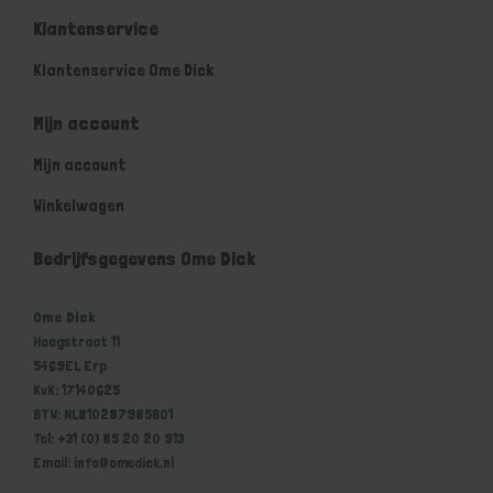
Klantenservice
Klantenservice Ome Dick
Mijn account
Mijn account
Winkelwagen
Bedrijfsgegevens Ome Dick
Ome Dick
Hoogstraat 11
5469EL Erp
KvK: 17140625
BTW: NL810287985B01
Tel: +31 (0) 85 20 20 913
Email: info@omedick.nl