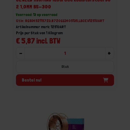
2 1,0MM BS-300
Voorraad: 13 op voorraad
Gtin: 8693452115723,8720663405135,LBCEW12510ART
Artikelnummer merk: 12510ART
Prijs per Stuk van 1 Kilogram
€ 5,87 incl. BTW
-
+
Stuk
Bestel nu!