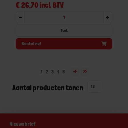
€ 26,70 incl. BTW
-
+
Stuk
Bestel nu!
1
2
3
4
5
Aantal producten tonen
Nieuwsbrief