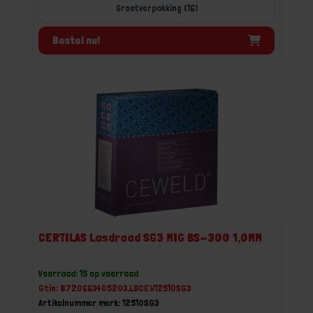
Grootverpakking (16)
Bestel nu!
CERTILAS Lasdraad SG3 MIG BS-300 1,0MM
Voorraad: 15 op voorraad
Gtin: 8720663405203,LBCEW12510SG3
Artikelnummer merk: 12510SG3