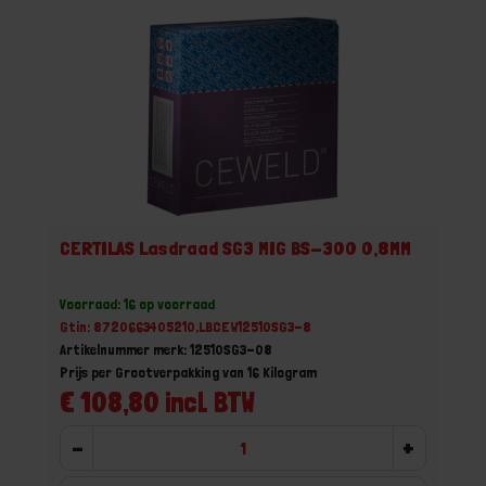
CERTILAS Lasdraad SG3 MIG BS-300 0,8MM
Voorraad: 16 op voorraad
Gtin: 8720663405210,LBCEW12510SG3-8
Artikelnummer merk: 12510SG3-08
Prijs per Grootverpakking van 16 Kilogram
€ 108,80 incl. BTW
-
+