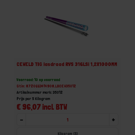
CEWELD TIG lasdraad RVS 316LSi 1,2X1000MM
Voorraad: 10 op voorraad
Gtin: 8720663414908,LBCEW35012
Artikelnummer merk: 35012
Prijs per 5 Kilogram
€ 96,07 incl. BTW
-
+
Kilogram (5)