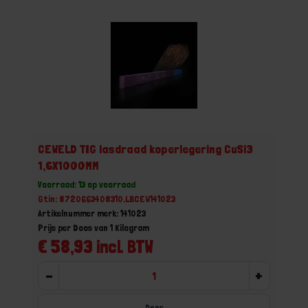
CEWELD TIG lasdraad koperlegering CuSi3
1,6X1000MM
Voorraad: 13 op voorraad
Gtin: 8720663408310,LBCEW141023
Artikelnummer merk: 141023
Prijs per Doos van 1 Kilogram
€ 58,93 incl. BTW
-
+
Doos