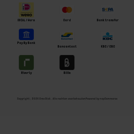
iDEAL | Wero
Card
Bank transfer
Pay By Bank
Bancontact
KBC / CBC
Riverty
Billie
Copyright ; 2026 Ome Dick . Alle rechten voorbehouden
Powered by
nopCommerce