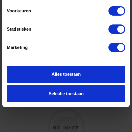
D-200
Voorkeuren
Niet op voorraad, levertijd 1 tot meerdere werkdagen
Gtin: 8720663412577,LBCEW22509
Artikelnummer merk: 22509
Statistieken
Prijs per Stuk van 5 Kilogram
€ 91,29 incl. BTW
Marketing
-
+
Stuk (5)
Alles toestaan
Bestel nu!
Selectie toestaan