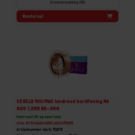
Grootverpakking (15)
Bestel nu!
CEWELD MIG/MAG lasdraad hardfacing MA
600 1,2MM BS-300
Voorraad: 30 op voorraad
Gtin: 8720663403131,LBCEW113312
Artikelnummer merk: 113212