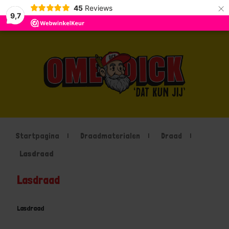
×
45
Reviews
9,7
Startpagina
Draadmaterialen
Draad
Lasdraad
Lasdraad
Lasdraad