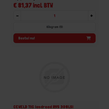
€ 81,37 incl. BTW
-
+
Kilogram (5)
Bestel nu!
CEWELD TIG lasdraad RVS 308LSi