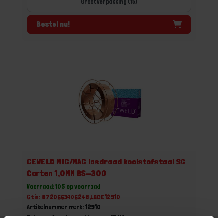
Grootverpakking (15)
Bestel nu!
CEWELD MIG/MAG lasdraad koolstofstaal SG
Corten 1,0MM BS-300
Voorraad: 105 op voorraad
Gtin: 8720663406248,LBCE12910
Artikelnummer merk: 12910
Prijs per Grootverpakking van 15 Kilogram