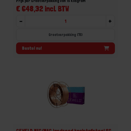
Prijs per Grootverpakking van 15 Kilogram
€ 648,32 incl. BTW
-
+
Grootverpakking (15)
Bestel nu!
CEWELD MIG/MAG lasdraad koolstofstaal SG