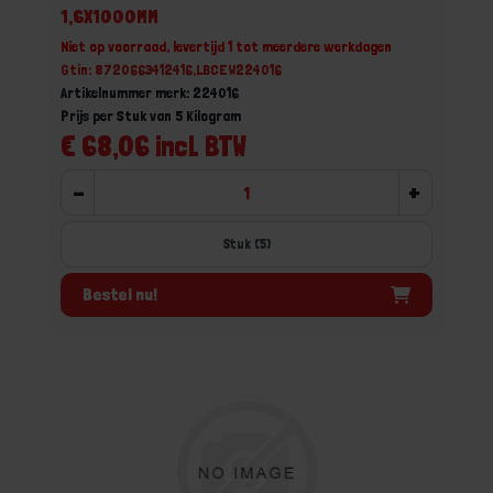
1,6X1000MM
Niet op voorraad, levertijd 1 tot meerdere werkdagen
Gtin: 8720663412416,LBCEW224016
Artikelnummer merk: 224016
Prijs per Stuk van 5 Kilogram
€ 68,06 incl. BTW
-
+
Stuk (5)
Bestel nu!