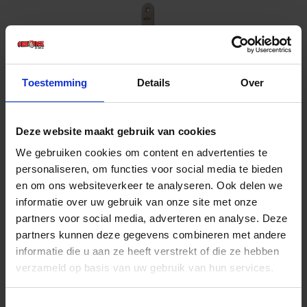
Toestemming
Details
Over
Deze website maakt gebruik van cookies
OXLOC Veiligheidsslot profielcilinder
We gebruiken cookies om content en advertenties te
dag-/nachtslot RVS rond PC72
personaliseren, om functies voor social media te bieden
en om ons websiteverkeer te analyseren. Ook delen we
Voorraad: 2 op voorraad
Gtin: 8714678177934,HSOX1217748
informatie over uw gebruik van onze site met onze
Artikelnummer merk: 1217748
partners voor social media, adverteren en analyse. Deze
Prijs per 1 Stuk
partners kunnen deze gegevens combineren met andere
€ 22,55 incl. BTW
informatie die u aan ze heeft verstrekt of die ze hebben
verzameld op basis van uw gebruik van hun services.
-
+
Toestemmingsselectie