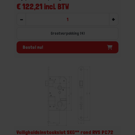
€ 122,21 incl. BTW
-
+
Grootverpakking (4)
Bestel nu!
Veiligheidsinsteekslot SKG** rond RVS PC72