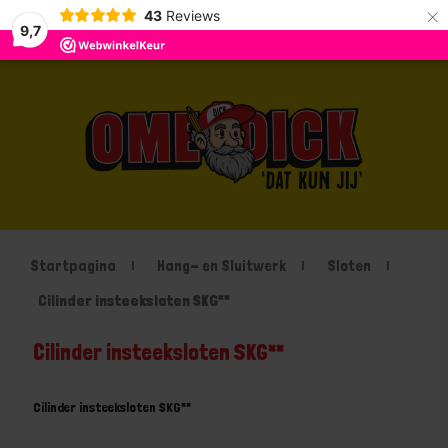
×
43
Reviews
9,7
Startpagina
Hang- en Sluitwerk
Sloten
Cilinder insteeksloten SKG**
Cilinder insteeksloten SKG**
Cilinder insteeksloten SKG**