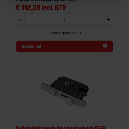
€ 112,38 incl. BTW
-
+
Grootverpakking (4)
Bestel nu!
Veiligheidsinsteekslot +haakschoot PC55