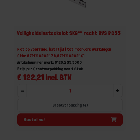
Veiligheidsinsteekslot SKG** recht RVS PC55
Niet op voorraad, levertijd 1 tot meerdere werkdagen
Gtin: 8714140202478,8714140202461
Artikelnummer merk: 0160.295.5000
Prijs per Grootverpakking van 4 Stuk
€ 122,21 incl. BTW
-
+
Grootverpakking (4)
Bestel nu!