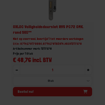
OXLOC Veiligheidsdeurslot RVS PC72 OMK.
rond SKG**
Niet op voorraad, levertijd 1 tot meerdere werkdagen
Gtin: 8714678179990,8714678192814,HSOX1217378
Artikelnummer merk: 1217378
Prijs per 1 Stuk
€ 48,76 incl. BTW
-
+
Bestel nu!