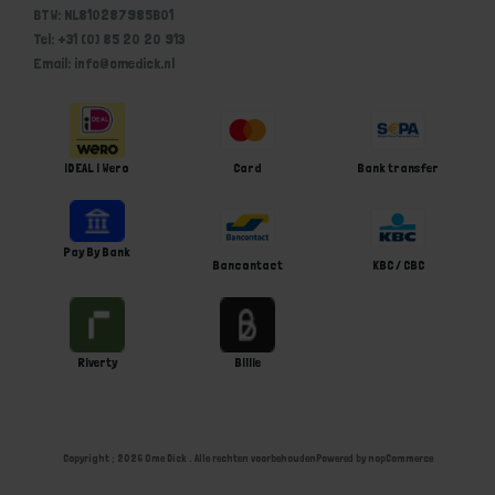
BTW: NL810287985B01
Tel: +31 (0) 85 20 20 913
Email: info@omedick.nl
iDEAL | Wero
Card
Bank transfer
Pay By Bank
Bancontact
KBC / CBC
Riverty
Billie
Copyright ; 2026 Ome Dick . Alle rechten voorbehouden
Powered by
nopCommerce