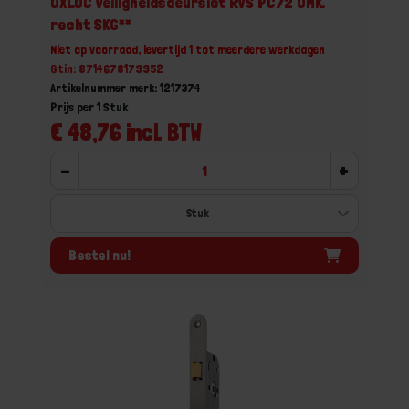
OXLOC Veiligheidsdeurslot RVS PC72 OMK.
recht SKG**
Niet op voorraad, levertijd 1 tot meerdere werkdagen
Gtin: 8714678179952
Artikelnummer merk: 1217374
Prijs per 1 Stuk
€ 48,76 incl. BTW
-
+
Bestel nu!