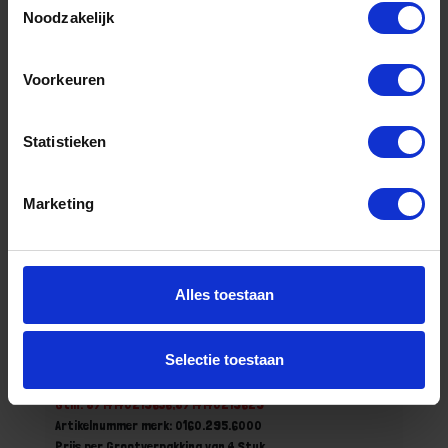
Stuk
Noodzakelijk
Bestel nu!
Voorkeuren
Statistieken
Marketing
Alles toestaan
Veiligheidsinsteekslot +haakschoot PC55
recht
Selectie toestaan
Niet op voorraad, levertijd 1 tot meerdere werkdagen
Gtin: 8714140219636,8714140219629
Artikelnummer merk: 0160.295.6000
Prijs per Grootverpakking van 4 Stuk