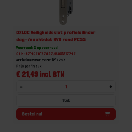
OXLOC Veiligheidsslot profielcilinder
dag-/nachtslot RVS rond PC55
Voorraad: 2 op voorraad
Gtin: 8714678177927,HSOX1217747
Artikelnummer merk: 1217747
Prijs per 1 Stuk
€ 21,49 incl. BTW
-
+
Stuk
Bestel nu!