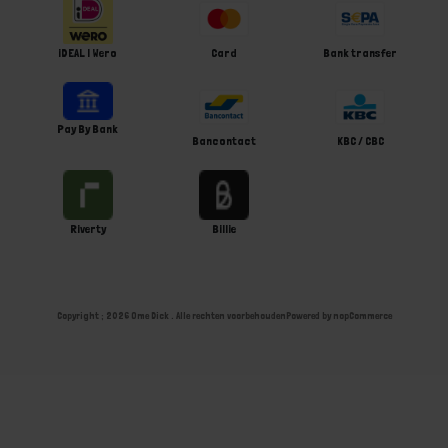
iDEAL | Wero
Card
Bank transfer
Pay By Bank
Bancontact
KBC / CBC
Riverty
Billie
Copyright ; 2026 Ome Dick . Alle rechten voorbehouden
Powered by
nopCommerce