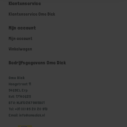
Klantenservice
Klantenservice Ome Dick
Mijn account
Mijn account
Winkelwagen
Bedrijfsgegevens Ome Dick
Ome Dick
Hoogstraat 11
5469EL Erp
KvK: 17140625
BTW: NL810287985B01
Tel: +31 (0) 85 20 20 913
Email: info@omedick.nl