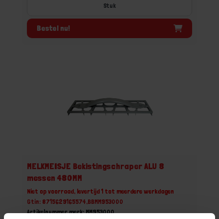
Stuk
Bestel nu!
MELKMEISJE Bekistingschraper ALU 8
messen 480MM
Niet op voorraad, levertijd 1 tot meerdere werkdagen
Gtin: 8715629165574,BBMM953000
Artikelnummer merk: MM953000