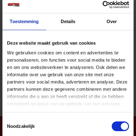
Prijs per 1 Stuk
€ 65,69 incl. BTW
Toestemming
Details
Over
-
+
Stuk
Deze website maakt gebruik van cookies
Bestel nu!
We gebruiken cookies om content en advertenties te
personaliseren, om functies voor social media te bieden
en om ons websiteverkeer te analyseren. Ook delen we
informatie over uw gebruik van onze site met onze
Aantal producten tonen
partners voor social media, adverteren en analyse. Deze
partners kunnen deze gegevens combineren met andere
informatie die u aan ze heeft verstrekt of die ze hebben
verzameld op basis van uw gebruik van hun services.
Toestemmingsselectie
Noodzakelijk
Nieuwsbrief