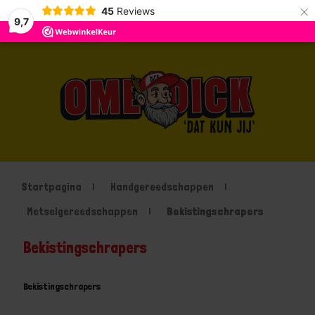
×
45
Reviews
9,7
Startpagina
Handgereedschappen
Metselgereedschappen
Bekistingschrapers
Bekistingschrapers
Bekistingschrapers