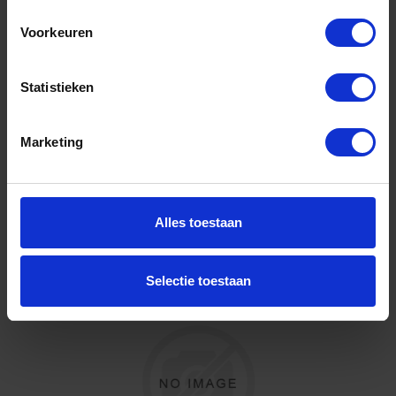
Voorkeuren
Voorraad: 1 op voorraad
Gtin:
Artikelnummer merk: 03QR64PT
Statistieken
Prijs per 1 Stuk
€ 276,88 incl. BTW
Marketing
-
+
Stuk
Alles toestaan
Bestel nu!
Selectie toestaan