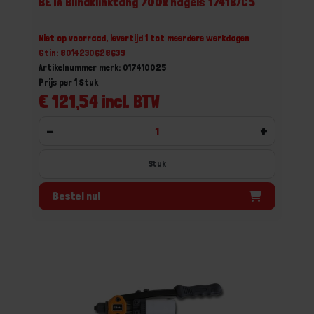
BETA Blindklinktang 700x nagels 1741B/C5
Niet op voorraad, levertijd 1 tot meerdere werkdagen
Gtin: 8014230628639
Artikelnummer merk: 017410025
Prijs per 1 Stuk
€ 121,54 incl. BTW
-
+
Stuk
Bestel nu!