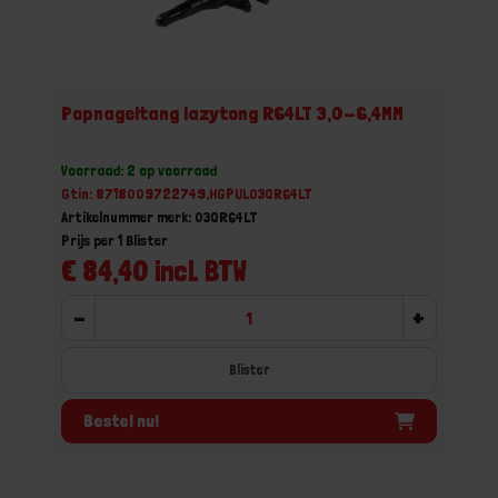
Popnageltang lazytong R64LT 3,0-6,4MM
Voorraad: 2 op voorraad
Gtin: 8718009722749,HGPUL03QR64LT
Artikelnummer merk: 03QR64LT
Prijs per 1 Blister
€ 84,40 incl. BTW
-
+
Blister
Bestel nu!