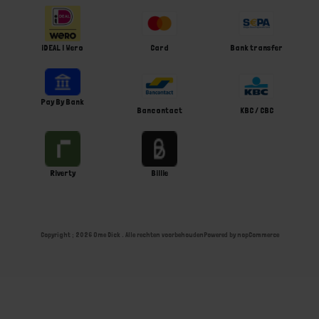
iDEAL | Wero
Card
Bank transfer
Pay By Bank
Bancontact
KBC / CBC
Riverty
Billie
Copyright ; 2026 Ome Dick . Alle rechten voorbehouden
Powered by
nopCommerce