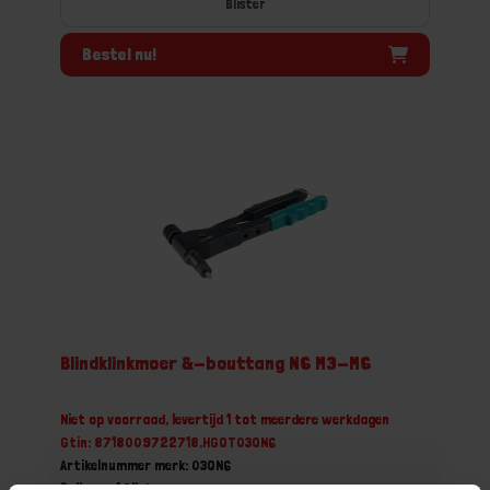
Blister
Bestel nu!
Blindklinkmoer &-bouttang N6 M3-M6
Niet op voorraad, levertijd 1 tot meerdere werkdagen
Gtin: 8718009722718,HGQT03QN6
Artikelnummer merk: 03QN6
Prijs per 1 Blister