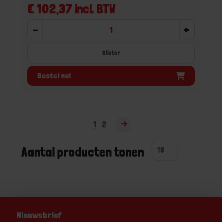
€ 102,37 incl. BTW
-
+
Blister
Bestel nu!
1
2
Aantal producten tonen
Nieuwsbrief