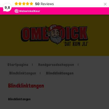
×
50
Reviews
9,8
Startpagina
Handgereedschappen
Blindklinktangen
Blindklinktangen
Blindklinktangen
Blindklinktangen