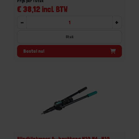
Prijs per 1 Stuk
€ 38,12 incl. BTW
-
+
Stuk
Bestel nu!
Blindklinkmoer &-bouttang N10 M4-M10