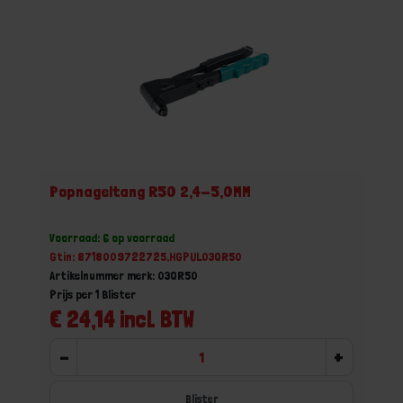
Popnageltang R50 2,4-5,0MM
Voorraad: 6 op voorraad
Gtin: 8718009722725,HGPUL03QR50
Artikelnummer merk: 03QR50
Prijs per 1 Blister
€ 24,14 incl. BTW
-
+
Blister