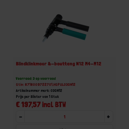
Blindklinkmoer &-bouttang N12 M4-M12
Voorraad: 3 op voorraad
Gtin: 8718009722701,HGPUL03QN12
Artikelnummer merk: 03QN12
Prijs per Blister van 1 Stuk
€ 197,57 incl. BTW
-
+