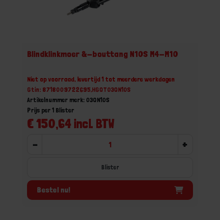
Blindklinkmoer &-bouttang N10S M4-M10
Niet op voorraad, levertijd 1 tot meerdere werkdagen
Gtin: 8718009722695,HGQT03QN10S
Artikelnummer merk: 03QN10S
Prijs per 1 Blister
€ 150,64 incl. BTW
-
+
Blister
Bestel nu!