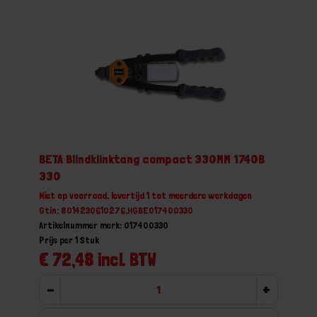
BETA Blindklinktang compact 330MM 1740B
330
Niet op voorraad, levertijd 1 tot meerdere werkdagen
Gtin: 8014230610276,HGBE017400330
Artikelnummer merk: 017400330
Prijs per 1 Stuk
€ 72,48 incl. BTW
-
+