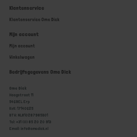
Klantenservice
Klantenservice Ome Dick
Mijn account
Mijn account
Winkelwagen
Bedrijfsgegevens Ome Dick
Ome Dick
Hoogstraat 11
5469EL Erp
KvK: 17140625
BTW: NL810287985B01
Tel: +31 (0) 85 20 20 913
Email: info@omedick.nl