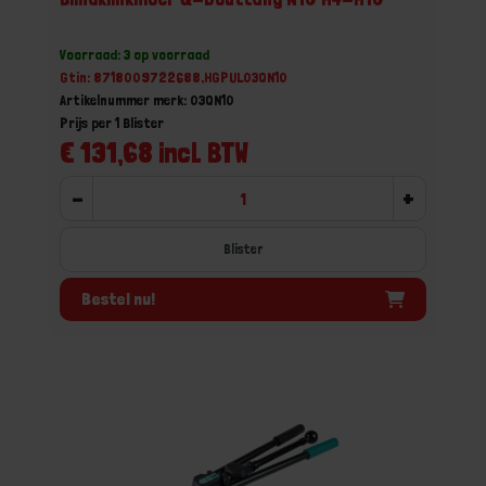
Voorraad: 3 op voorraad
Gtin: 8718009722688,HGPUL03QN10
Artikelnummer merk: 03QN10
Prijs per 1 Blister
€ 131,68 incl. BTW
-
+
Blister
Bestel nu!