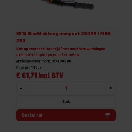
BETA Blindklinktang compact 280MM 1740B
280
Niet op voorraad, levertijd 1 tot meerdere werkdagen
Gtin: 8014230610269,HGBE1740B280
Artikelnummer merk: 017400280
Prijs per 1 Stuk
€ 61,71 incl. BTW
-
+
Stuk
Bestel nu!