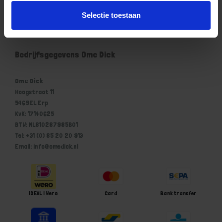
Mijn account
Selectie toestaan
Winkelwagen
Bedrijfsgegevens Ome Dick
Ome Dick
Hoogstraat 11
5469EL Erp
KvK: 17140625
BTW: NL810287985B01
Tel: +31 (0) 85 20 20 913
Email: info@omedick.nl
iDEAL | Wero
Card
Bank transfer