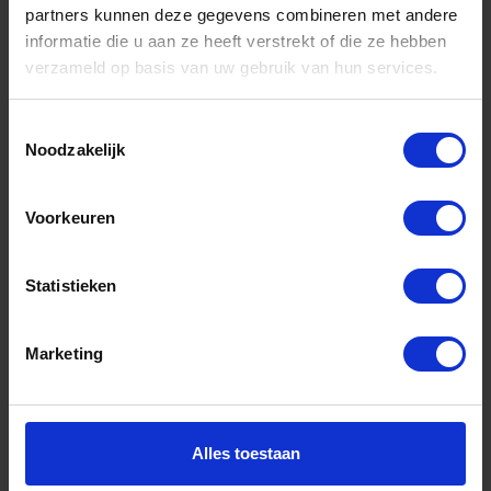
partners kunnen deze gegevens combineren met andere
informatie die u aan ze heeft verstrekt of die ze hebben
Informatie
verzameld op basis van uw gebruik van hun services.
Sitemap
Algemene voorwaarden Ome Dick
Toestemmingsselectie
Noodzakelijk
Over Ome Dick
Klachtenregeling Ome Dick
Voorkeuren
Retouren & Garantie Ome Dick
Statistieken
Privacyverklaring Ome Dick
Contact
Marketing
Klantenservice
Klantenservice Ome Dick
Alles toestaan
Mijn account