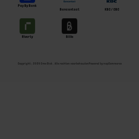
Pay By Bank
Bancontact
KBC / CBC
Riverty
Billie
Copyright ; 2026 Ome Dick . Alle rechten voorbehouden
Powered by
nopCommerce