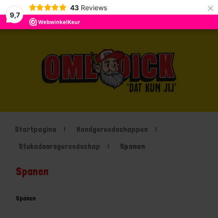
×
43
Reviews
9,7
Startpagina
Handgereedschappen
Stukadoorsgereedschap
Spanen
Spanen
Spanen