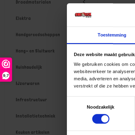
Draadmaterialen
Elektra
Handgereedschappen
Toestemming
Hang- en Sluitwerk
Deze website maakt gebruik
We gebruiken cookies om cont
Huishoudelijk
websiteverkeer te analyseren
9,7
media, adverteren en analys
IJzerwaren
verstrekt of die ze hebben v
Infrastructuur
Toestemmingsselectie
Noodzakelijk
Installatietechniek
Keuken artikelen