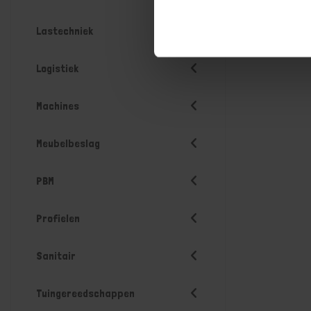
Lastechniek
Logistiek
Machines
Meubelbeslag
PBM
Profielen
Sanitair
Tuingereedschappen