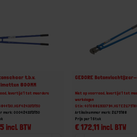
onschaar t.b.v.
GEDORE Betonvlechtijzer
lmatten 800MM
aad, levertijd 1 tot meerdere
Niet op voorraad, levertijd 1 tot me
werkdagen
4844130,HGF4243313150
Gtin: 4010886933794,HGTE267518
r merk: 0004243313150
Artikelnummer merk: 2675188
uk
Prijs per 1 Stuk
5 incl. BTW
€ 172,11 incl. BTW