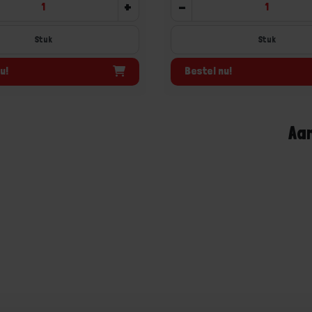
+
-
Stuk
Stuk
u!
Bestel nu!
Aa