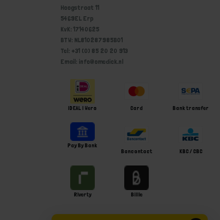
Hoogstraat 11
5469EL Erp
KvK: 17140625
BTW: NL810287985B01
Tel: +31 (0) 85 20 20 913
Email: info@omedick.nl
iDEAL | Wero
Card
Bank transfer
Pay By Bank
Bancontact
KBC / CBC
Riverty
Billie