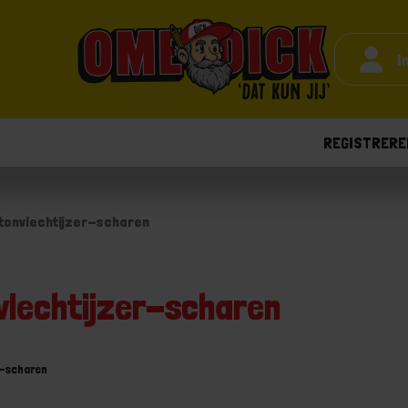
I
REGISTRERE
tonvlechtijzer-scharen
vlechtijzer-scharen
r-scharen