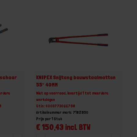
-schaar
KNIPEX Snijtang bouwstaalmatten
55° 40MM
erdere
Niet op voorraad, levertijd 1 tot meerdere
werkdagen
8
Gtin: 4003773066798
Artikelnummer merk: 7182950
Prijs per 1 Stuk
€ 150,43 incl. BTW