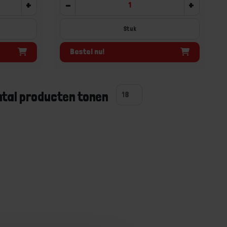
+
-
+
Stuk
Bestel nu!
ntal producten tonen