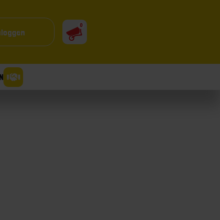
0
nloggen
N