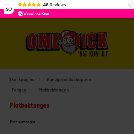
×
46
Reviews
9,7
Startpagina
Handgereedschappen
Tangen
Platbektangen
Platbektangen
Platbektangen