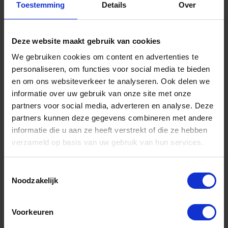
Toestemming
Details
Over
Deze website maakt gebruik van cookies
IRONSIDE Platbektang 2-componenten
We gebruiken cookies om content en advertenties te
160MM
personaliseren, om functies voor social media te bieden
en om ons websiteverkeer te analyseren. Ook delen we
Niet op voorraad, levertijd 1 tot meerdere werkdagen
Gtin: 3394661212290,HGIRO121229
informatie over uw gebruik van onze site met onze
Artikelnummer merk: 1872529
partners voor social media, adverteren en analyse. Deze
Prijs per 1 Stuk
partners kunnen deze gegevens combineren met andere
€ 19,89 incl. BTW
informatie die u aan ze heeft verstrekt of die ze hebben
verzameld op basis van uw gebruik van hun services.
-
+
Toestemmingsselectie
Stuk
Noodzakelijk
Bestel nu!
Voorkeuren