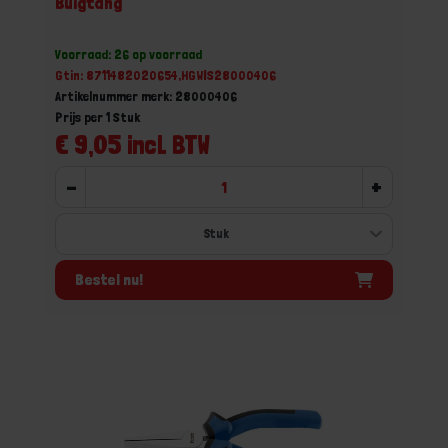
Buigtang
Voorraad: 26 op voorraad
Gtin: 8711482020654,HGWIS28000406
Artikelnummer merk: 28000406
Prijs per 1 Stuk
€ 9,05 incl. BTW
-
+
Bestel nu!