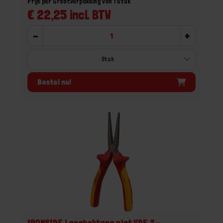
Prijs per Grootverpakking van 1 Stuk
€ 22,25 incl. BTW
-
+
Bestel nu!
IRONSIDE Langbektang plat VDE 2-