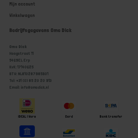
Mijn account
Winkelwagen
Bedrijfsgegevens Ome Dick
Ome Dick
Hoogstraat 11
5469EL Erp
KvK: 17140625
BTW: NL810287985B01
Tel: +31 (0) 85 20 20 913
Email: info@omedick.nl
iDEAL | Wero
Card
Bank transfer