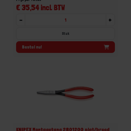
€ 35,54 incl. BTW
-
+
Stuk
Bestel nu!
KNIPEX Montagetang 2801200 plat/breed