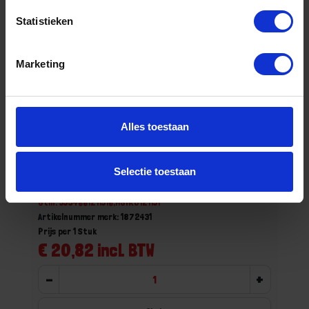
Statistieken
Marketing
Alles toestaan
IRONSIDE Platbektang electronica 130MM
Selectie toestaan
Niet op voorraad, levertijd 1 tot meerdere werkdagen
Gtin: 3394661211316,HGIRO121131
Artikelnummer merk: 1872431
Prijs per 1 Stuk
€ 20,82 incl. BTW
-
+