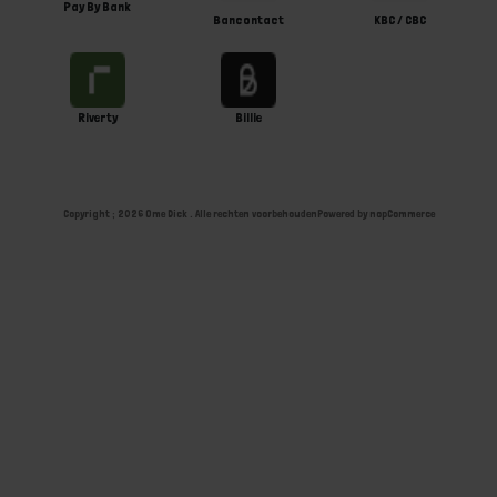
Pay By Bank
Bancontact
KBC / CBC
Riverty
Billie
Copyright ; 2026 Ome Dick . Alle rechten voorbehouden
Powered by
nopCommerce