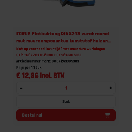
FORUM Platbektang DIN5248 verchroomd
met meercomponenten kunststof hulzen
160MM
Niet op voorraad, levertijd 1 tot meerdere werkdagen
Gtin: 4317784842990,HGF4243305383
Artikelnummer merk: 0004243305383
Prijs per 1 Stuk
€ 12,96 incl. BTW
-
+
Stuk
Bestel nu!