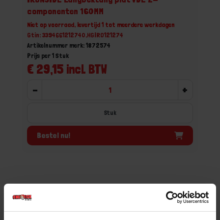
componenten 160MM
Niet op voorraad, levertijd 1 tot meerdere werkdagen
Gtin: 3394661212740,HGIRO121274
Artikelnummer merk: 1872574
Prijs per 1 Stuk
€ 29,15 incl. BTW
-
+
Stuk
Bestel nu!