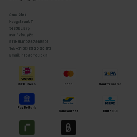
Ome Dick
Hoogstraat 11
5469EL Erp
KvK: 17140625
BTW: NL810287985B01
Tel: +31 (0) 85 20 20 913
Email: info@omedick.nl
iDEAL | Wero
Card
Bank transfer
Pay By Bank
Bancontact
KBC / CBC