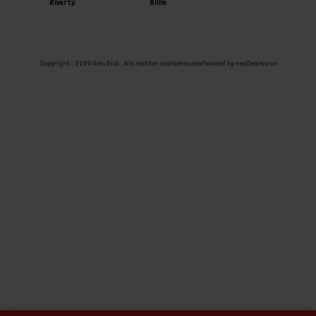
Riverty
Billie
Copyright ; 2026 Ome Dick . Alle rechten voorbehouden
Powered by
nopCommerce