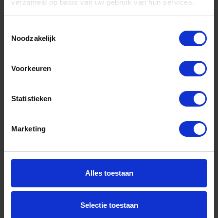
verzameld op basis van uw gebruik van hun services.
Toestemmingsselectie
Noodzakelijk
Veiligheids-sluitkom verstelbaar SKG** VZ
Voorkeuren
Niet op voorraad, levertijd 1 tot meerdere werkdagen
Gtin: 8714140219605,8714140219599
Statistieken
Artikelnummer merk: 0160.296.1010
Prijs per 1 Stuk
€ 10,72 incl. BTW
Marketing
-
+
Stuk
Alles toestaan
Bestel nu!
Selectie toestaan