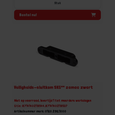
Stuk
Bestel nu!
Veiligheids-sluitkom SKG** zamac zwart
Niet op voorraad, levertijd 1 tot meerdere werkdagen
Gtin: 8714140219544,8714140219537
Artikelnummer merk: 0160.296.1000