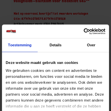
Veiligheids-sluitkom voor haakslot SKG**
Niet op voorraad, levertijd 1 tot meerdere werkdagen
Gtin: 8714140219575,8714140219568
Artikelnummer merk: 0160.296.1005
Prijs per 1 Stuk
€ 10,78 incl. BTW
Toestemming
Details
Over
-
+
Stuk
Deze website maakt gebruik van cookies
Bestel nu!
We gebruiken cookies om content en advertenties te
personaliseren, om functies voor social media te bieden
en om ons websiteverkeer te analyseren. Ook delen we
informatie over uw gebruik van onze site met onze
partners voor social media, adverteren en analyse. Deze
partners kunnen deze gegevens combineren met andere
informatie die u aan ze heeft verstrekt of die ze hebben