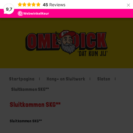
×
45
Reviews
9,7
Startpagina
Hang- en Sluitwerk
Sloten
Sluitkommen SKG**
Sluitkommen SKG**
Sluitkommen SKG**