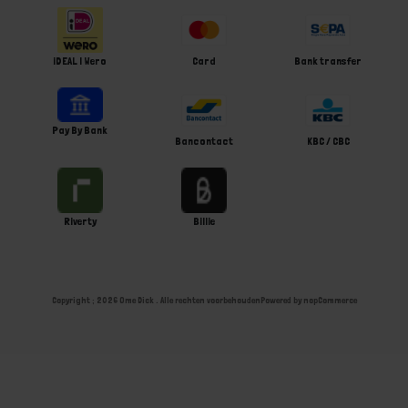
iDEAL | Wero
Card
Bank transfer
Pay By Bank
Bancontact
KBC / CBC
Riverty
Billie
Copyright ; 2026 Ome Dick . Alle rechten voorbehouden
Powered by
nopCommerce