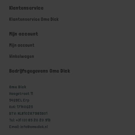
Klantenservice
Klantenservice Ome Dick
Mijn account
Mijn account
Winkelwagen
Bedrijfsgegevens Ome Dick
Ome Dick
Hoogstraat 11
5469EL Erp
KvK: 17140625
BTW: NL810287985B01
Tel: +31 (0) 85 20 20 913
Email: info@omedick.nl