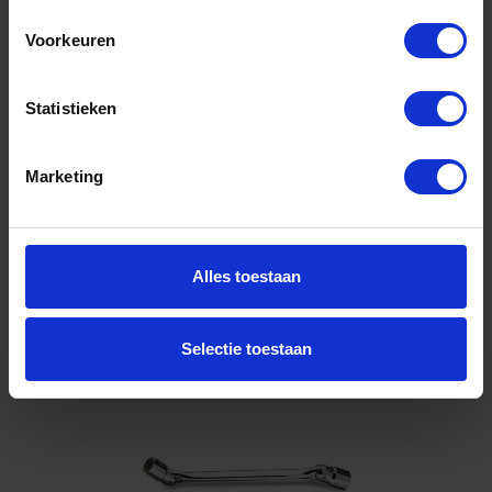
30X32
Voorkeuren
Niet op voorraad, levertijd 1 tot meerdere werkdagen
Gtin: 8014230023526,HGBE8030X32
Artikelnummer merk: 000800030
Statistieken
Prijs per 1 Stuk
€ 102,91 incl. BTW
Marketing
-
+
Stuk
Alles toestaan
Bestel nu!
Selectie toestaan