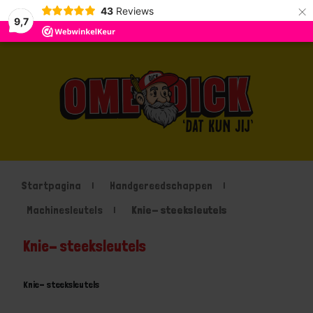
×
43
Reviews
9,7
Startpagina
Handgereedschappen
Machinesleutels
Knie- steeksleutels
Knie- steeksleutels
Knie- steeksleutels