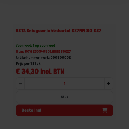
BETA Kniegewrichtsleutel 6X7MM 80 6X7
Voorraad: 1 op voorraad
Gtin: 8014230540801,HGBE806X7
Artikelnummer merk: 000800006
Prijs per 1 Stuk
€ 34,30 incl. BTW
-
+
Stuk
Bestel nu!