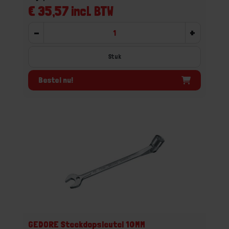
€ 35,57 incl. BTW
-
+
Stuk
Bestel nu!
GEDORE Steekdopsleutel 10MM