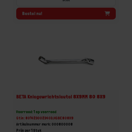
Bestel nu!
BETA Kniegewrichtsleutel 8X9MM 80 8X9
Voorraad: 1 op voorraad
Gtin: 8014230023403,HGBE808X9
Artikelnummer merk: 000800008
Prijs per 1 Stuk