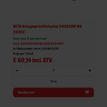
BETA Kniegewrichtsleutel 20X22MM 80
20X22
Voorraad: 2 op voorraad
Gtin: 8014230023496,HGBE8020X22
Artikelnummer merk: 000800020
Prijs per 1 Stuk
€ 60,14 incl. BTW
-
+
Stuk
Bestel nu!