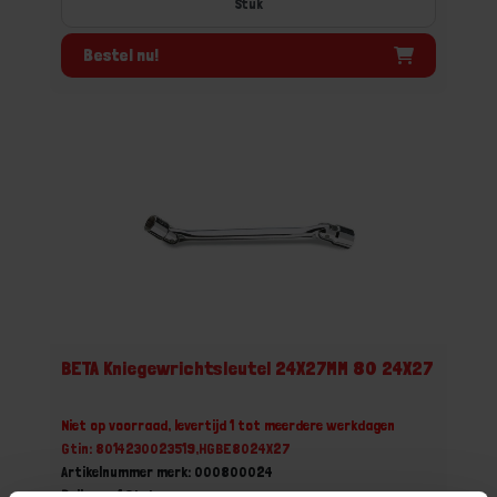
Stuk
Bestel nu!
BETA Kniegewrichtsleutel 24X27MM 80 24X27
Niet op voorraad, levertijd 1 tot meerdere werkdagen
Gtin: 8014230023519,HGBE8024X27
Artikelnummer merk: 000800024
Prijs per 1 Stuk