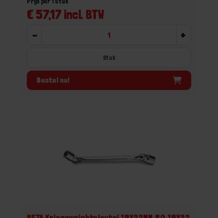
Prijs per 1 Stuk
€ 57,17 incl. BTW
-
+
Stuk
Bestel nu!
BETA Kniegewrichtsleutel 19X22MM 80 19X22