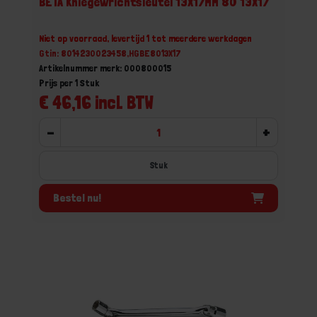
BETA Kniegewrichtsleutel 13X17MM 80 13X17
Niet op voorraad, levertijd 1 tot meerdere werkdagen
Gtin: 8014230023458,HGBE8013X17
Artikelnummer merk: 000800015
Prijs per 1 Stuk
€ 46,16 incl. BTW
-
+
Stuk
Bestel nu!