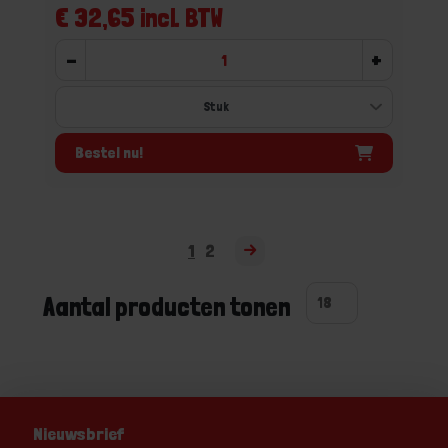
€ 32,65 incl. BTW
-
+
Bestel nu!
1
2
Aantal producten tonen
Nieuwsbrief