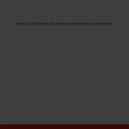
Copyright ; 2026 Ome Dick . Alle rechten voorbehouden
Powered by
nopCommerce