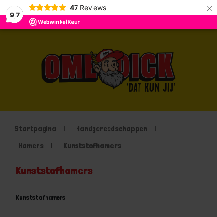
×
47
Reviews
9,7
Startpagina
Handgereedschappen
Hamers
Kunststofhamers
Kunststofhamers
Kunststofhamers