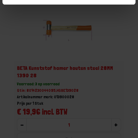
BETA Kunststof hamer houten steel 28MM
1390 28
Voorraad: 3 op voorraad
Gtin: 8014230044095,HGBE139028
Artikelnummer merk: 013900028
Prijs per 1 Stuk
€ 19,96 incl. BTW
-
+