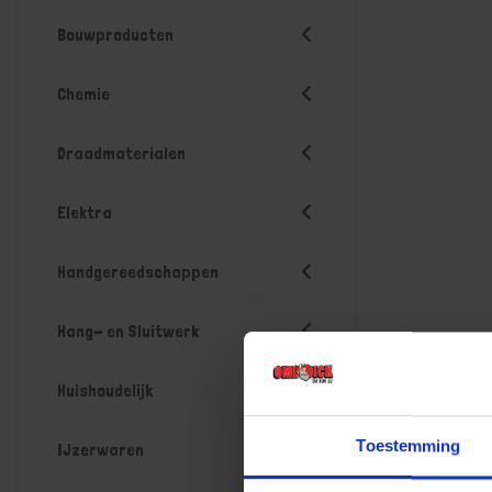
Bouwproducten
Chemie
Draadmaterialen
Elektra
Handgereedschappen
Hang- en Sluitwerk
Huishoudelijk
Toestemming
IJzerwaren