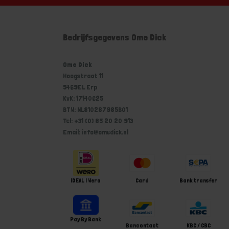
Bedrijfsgegevens Ome Dick
Ome Dick
Hoogstraat 11
5469EL Erp
KvK: 17140625
BTW: NL810287985B01
Tel: +31 (0) 85 20 20 913
Email: info@omedick.nl
iDEAL | Wero
Card
Bank transfer
Pay By Bank
Bancontact
KBC / CBC