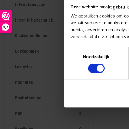
Infrastructuur
Deze website maakt gebruik
We gebruiken cookies om cont
Installatietechniek
websiteverkeer te analyseren
9,7
media, adverteren en analys
Keuken artikelen
verstrekt of die ze hebben v
Toestemmingsselectie
Lastechniek
Noodzakelijk
Logistiek
Machines
Meubelbeslag
PBM
Profielen