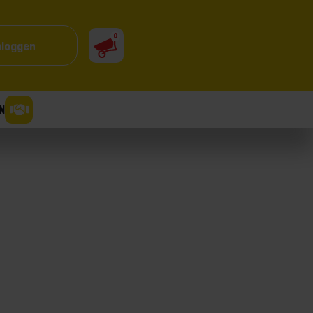
0
nloggen
N