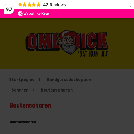
×
43
Reviews
9,7
Startpagina
Handgereedschappen
Scharen
Boutenscharen
Boutenscharen
Boutenscharen