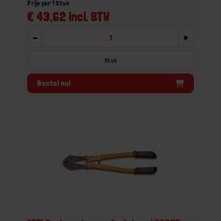
Prijs per 1 Stuk
€ 43,62 incl. BTW
-
+
Stuk
Bestel nu!