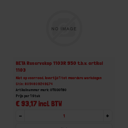
BETA Reservekop 1103R 950 t.b.v. artikel
1103
Niet op voorraad, levertijd 1 tot meerdere werkdagen
Gtin: 8054809249674
Artikelnummer merk: 011030190
Prijs per 1 Stuk
€ 93,17 incl. BTW
-
+