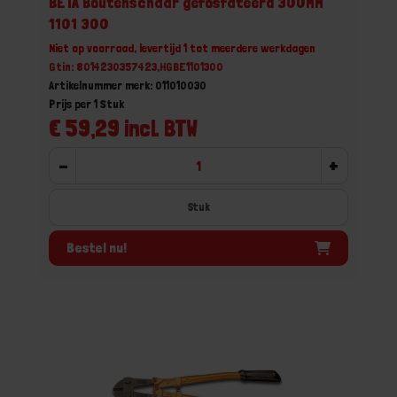
BETA Boutenschaar gefosfateerd 300MM
1101 300
Niet op voorraad, levertijd 1 tot meerdere werkdagen
Gtin: 8014230357423,HGBE1101300
Artikelnummer merk: 011010030
Prijs per 1 Stuk
€ 59,29 incl. BTW
-
+
Stuk
Bestel nu!