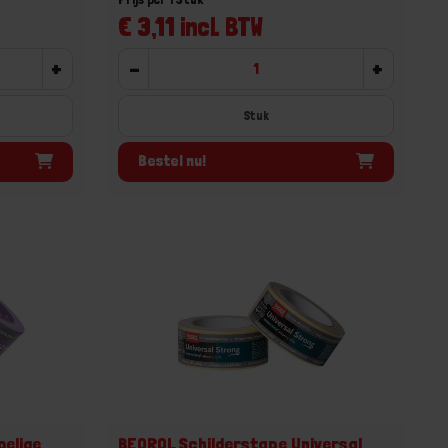
€ 3,11 incl. BTW
+
-
+
Stuk
Bestel nu!
oelige
BEOROL Schilderstape Universal