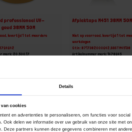
d professioneel UV-
Afplaktape M451 38MM 50
g goud 38MM 50M
aad, levertijd 1 tot meerdere
Niet op voorraad, levertijd 1 tot me
werkdagen
35764642
Gtin: 8717382000642,BBSTM45138
r merk: 20.500.17
Artikelnummer merk: 1478645
uk
Prijs per 1 Stuk
ncl. BTW
€ 2,76 incl. BTW
+
-
Details
 van cookies
u!
Bestel nu!
ent en advertenties te personaliseren, om functies voor social
. Ook delen we informatie over uw gebruik van onze site met on
e. Deze partners kunnen deze gegevens combineren met andere i