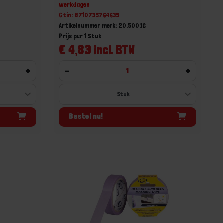
werkdagen
Gtin: 8710735764635
Artikelnummer merk: 20.500.16
Prijs per 1 Stuk
€ 4,83 incl. BTW
+
-
+
Bestel nu!