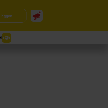
0
nloggen
N