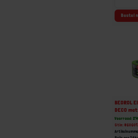
Bestel n
BEOROL El
DECO met 
Voorraad: 21
Gtin: 86060
Artikelnumm
Prijs per 1 St