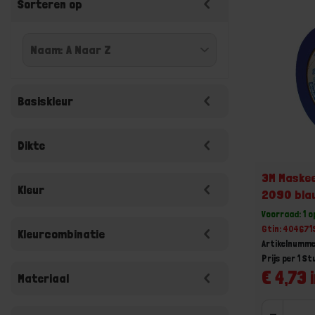
Sorteren op
Basiskleur
Dikte
3M Maskee
Kleur
2090 bla
Voorraad: 1 
Gtin: 40467
Kleurcombinatie
Artikelnumm
Prijs per 1 St
€ 4,73 
Materiaal
-