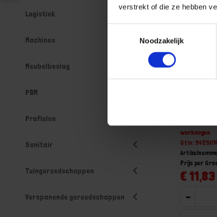
verstrekt of die ze hebben v
Logistiek
Toestemmingsselectie
Machines
Noodzakelijk
Meubelbeslag
PBM
Afplaktap
10/45MM 
Profielen
Niet op voorr
werkdagen
Gtin: 54250
Sanitair
Artikelnumme
Prijs per Gro
Tuingereedschappen
€ 11,83 
-
Verspanende gereedschappen