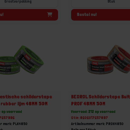
Grootverpakking
Stuk
u!
Bestel nu!
astische schilderstape
BEOROL Schilderstape Bui
rubber lijm 48MM 50M
PROF 48MM 50M
4 op voorraad
Voorraad: 212 op voorraad
17657996
Gtin: 8606017657897
er merk: PLK4850
Artikelnummer merk: PROK4850
uk
Prijs per 1 Stuk