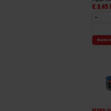
€ 3,45 
-
Bestel n
BEOROL S