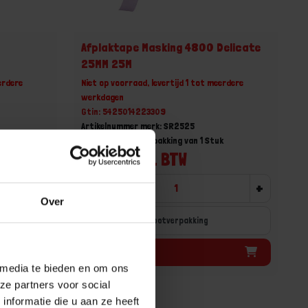
M
Afplaktape Masking 4800 Delicate
25MM 25M
erdere
Niet op voorraad, levertijd 1 tot meerdere
werkdagen
Gtin: 5425014223309
Artikelnummer merk: SR2525
Prijs per Grootverpakking van 1 Stuk
€ 3,69 incl. BTW
+
-
+
Over
Grootverpakking
Bestel nu!
 media te bieden en om ons
ze partners voor social
nformatie die u aan ze heeft