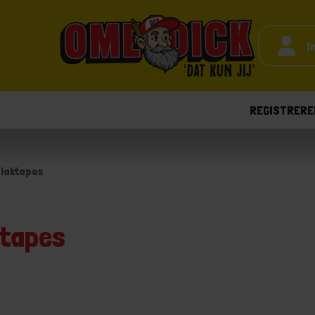
I
REGISTRERE
plaktapes
ktapes