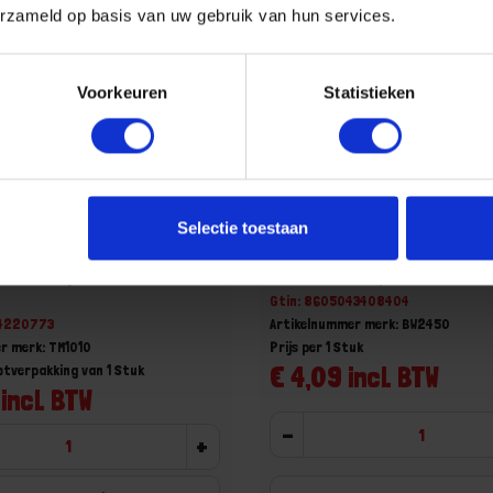
erzameld op basis van uw gebruik van hun services.
Voorkeuren
Statistieken
e versterkt Trim Masking
BEOROL Brutal tape 90 da
Selectie toestaan
10M
WASHI binnen/buiten 24MM
aad, levertijd 1 tot meerdere
Voorraad: 3089 op voorraad
Gtin: 8605043408404
14220773
Artikelnummer merk: BW2450
r merk: TM1010
Prijs per 1 Stuk
€ 4,09 incl. BTW
otverpakking van 1 Stuk
incl. BTW
-
+