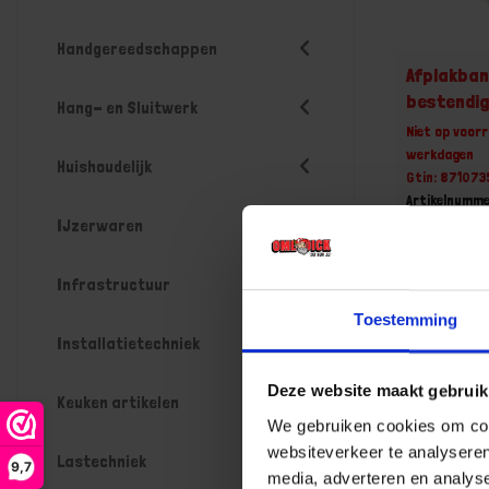
Handgereedschappen
Afplakban
bestendi
Hang- en Sluitwerk
Niet op voorr
werkdagen
Huishoudelijk
Gtin: 87107
Artikelnumme
Prijs per 1 St
IJzerwaren
€ 7,43 i
Infrastructuur
-
Toestemming
Installatietechniek
Deze website maakt gebruik
Bestel n
Keuken artikelen
We gebruiken cookies om cont
websiteverkeer te analyseren
Lastechniek
9,7
media, adverteren en analys