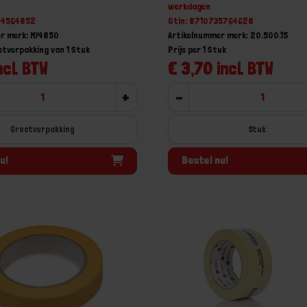
werkdagen
04564852
Gtin: 8710735764628
r merk: MY4850
Artikelnummer merk: 20.500.15
otverpakking van 1 Stuk
Prijs per 1 Stuk
ncl. BTW
€ 3,70 incl. BTW
+
-
Grootverpakking
u!
Bestel nu!