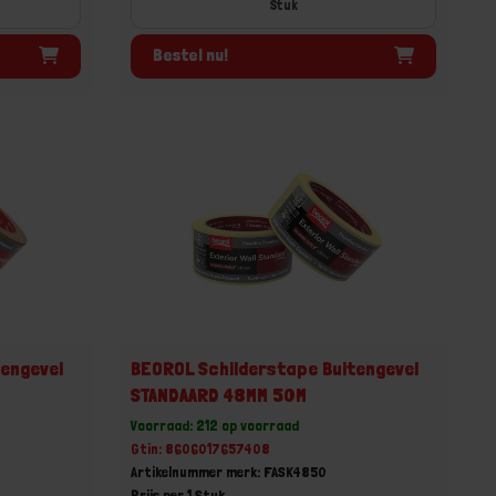
Stuk
Bestel nu!
tengevel
BEOROL Schilderstape Buitengevel
STANDAARD 48MM 50M
Voorraad: 212 op voorraad
Gtin: 8606017657408
Artikelnummer merk: FASK4850
Prijs per 1 Stuk