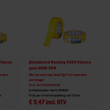
Stucco
Afplakband Masking 4300 Stucco
geel 36MM 50M
erdere
Niet op voorraad, levertijd 1 tot meerdere
werkdagen
Gtin: 5407004564838
Artikelnummer merk: MY3650
k
Prijs per Grootverpakking van 1 Stuk
€ 5,47 incl. BTW