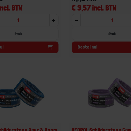
incl. BTW
€ 3,57 incl. BTW
+
-
Stuk
Stuk
u!
Bestel nu!
childerstape Deur & Raam
BEOROL Schilderstape Gev