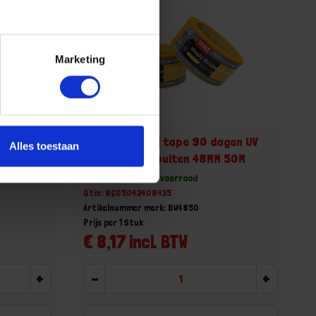
Marketing
gen UV
BEOROL Brutal tape 90 dagen UV
Alles toestaan
 50M
WASHI binnen/buiten 48MM 50M
Voorraad: 2739 op voorraad
Gtin: 8605043408435
Artikelnummer merk: BW4850
Prijs per 1 Stuk
€ 8,17 incl. BTW
+
-
+