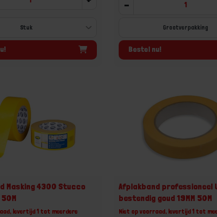
-
Grootverpakking
u!
Bestel nu!
d Masking 4300 Stucco
Afplakband professioneel
M 50M
bestendig goud 19MM 50M
aad, levertijd 1 tot meerdere
Niet op voorraad, levertijd 1 tot me