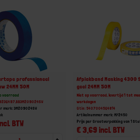
rtape professioneel
Afplakband Masking 4300 
uw 24MM 50M
geel 24MM 50M
op voorraad
Niet op voorraad, levertijd 1 tot me
19236497,BB3M209024SW
werkdagen
er merk: 3M209024SW
Gtin: 5407004564814
uk
Artikelnummer merk: MY2450
incl. BTW
Prijs per Grootverpakking van 1 Stu
€ 3,69 incl. BTW
+