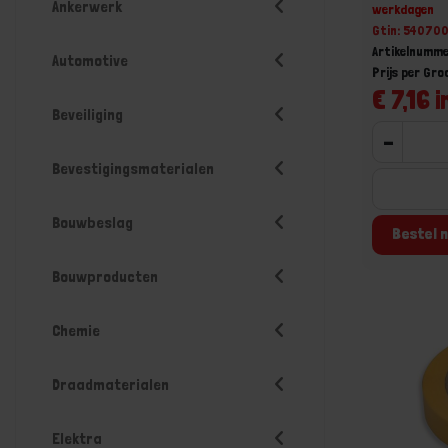
Ankerwerk
werkdagen
Gtin: 54070
Artikelnumme
Automotive
Prijs per Gro
€ 7,16 i
Beveiliging
-
Bevestigingsmaterialen
Bouwbeslag
Bestel n
Bouwproducten
Chemie
Draadmaterialen
Elektra