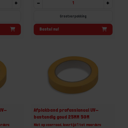
+
-
+
Grootverpakking
Bestel nu!
 UV-
Afplakband professioneel UV-
bestendig goud 25MM 50M
erdere
Niet op voorraad, levertijd 1 tot meerdere