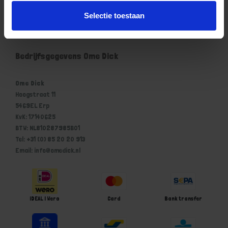
Mijn account
Selectie toestaan
Winkelwagen
Bedrijfsgegevens Ome Dick
Ome Dick
Hoogstraat 11
5469EL Erp
KvK: 17140625
BTW: NL810287985B01
Tel: +31 (0) 85 20 20 913
Email: info@omedick.nl
iDEAL | Wero
Card
Bank transfer