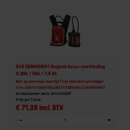
DCK KDBPA5801 Rugzak Accu-verbinding
2,5Ah / 5Ah / 7,5 Ah
Niet op voorraad, levertijd 1 tot meerdere werkdagen
Gtin: 6927073900126,6927073910866,EGKDBPA5801
Artikelnummer merk: 6000006611
Prijs per 1 Stuk
€ 71,39 incl. BTW
-
+