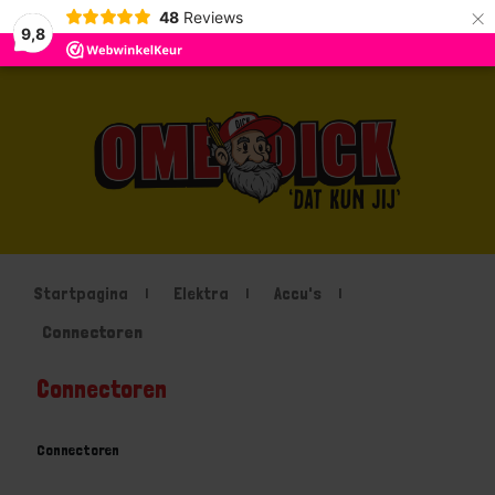
×
48
Reviews
9,8
Startpagina
Elektra
Accu's
Connectoren
Connectoren
Connectoren