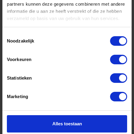
partners kunnen deze gegevens combineren met andere
informatie die u aan ze heeft verstrekt of die ze hebben
Informatie
verzameld op basis van uw gebruik van hun services.
Sitemap
Algemene voorwaarden Ome Dick
Toestemmingsselectie
Noodzakelijk
Over Ome Dick
Klachtenregeling Ome Dick
Voorkeuren
Retouren & Garantie Ome Dick
Statistieken
Privacyverklaring Ome Dick
Contact
Marketing
Klantenservice
Klantenservice Ome Dick
Alles toestaan
Mijn account