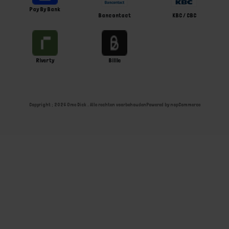
Pay By Bank
Bancontact
KBC / CBC
Riverty
Billie
Copyright ; 2026 Ome Dick . Alle rechten voorbehouden
Powered by
nopCommerce