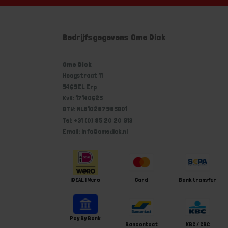
Bedrijfsgegevens Ome Dick
Ome Dick
Hoogstraat 11
5469EL Erp
KvK: 17140625
BTW: NL810287985B01
Tel: +31 (0) 85 20 20 913
Email: info@omedick.nl
iDEAL | Wero
Card
Bank transfer
Pay By Bank
Bancontact
KBC / CBC