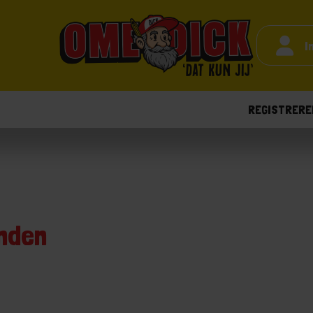
I
REGISTRERE
nden