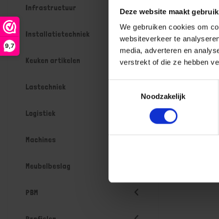
Infrastructuur
Deze website maakt gebruik
We gebruiken cookies om cont
Installatietechniek
websiteverkeer te analyseren
9,7
media, adverteren en analys
Keuken artikelen
verstrekt of die ze hebben v
Toestemmingsselectie
Lastechniek
Noodzakelijk
Logistiek
Machines
Meubelbeslag
PBM
Profielen