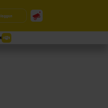
0
nloggen
N