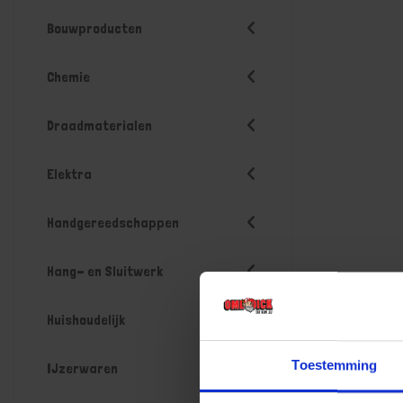
Bouwproducten
Chemie
Draadmaterialen
Elektra
Handgereedschappen
Hang- en Sluitwerk
Huishoudelijk
Toestemming
IJzerwaren