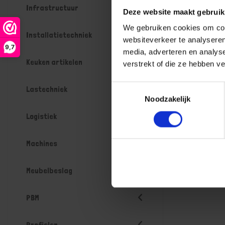
Infrastructuur
Deze website maakt gebruik
We gebruiken cookies om cont
Installatietechniek
websiteverkeer te analyseren
9,7
media, adverteren en analys
Keuken artikelen
verstrekt of die ze hebben v
Toestemmingsselectie
Lastechniek
Noodzakelijk
Logistiek
Machines
Meubelbeslag
PBM
Profielen