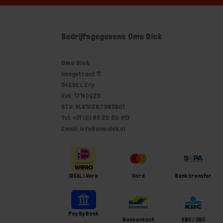
Bedrijfsgegevens Ome Dick
Ome Dick
Hoogstraat 11
5469EL Erp
KvK: 17140625
BTW: NL810287985B01
Tel: +31 (0) 85 20 20 913
Email: info@omedick.nl
iDEAL | Wero
Card
Bank transfer
Pay By Bank
Bancontact
KBC / CBC