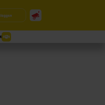
0
nloggen
N