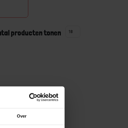
s
ntal producten tonen
Over