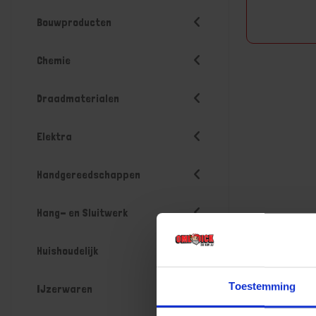
Bouwproducten
Chemie
Draadmaterialen
Elektra
Handgereedschappen
Hang- en Sluitwerk
Huishoudelijk
Toestemming
IJzerwaren