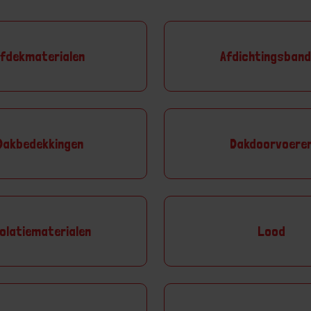
fdekmaterialen
Afdichtingsban
Dakbedekkingen
Dakdoorvoere
olatiematerialen
Lood