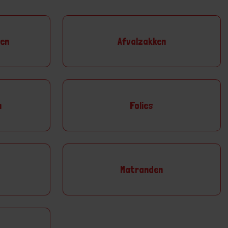
den
Afvalzakken
n
Folies
Matranden