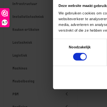
Infrastructuur
Deze website maakt gebruik
We gebruiken cookies om cont
Installatietechniek
websiteverkeer te analyseren
9,7
media, adverteren en analys
Keuken artikelen
verstrekt of die ze hebben v
Toestemmingsselectie
Lastechniek
Noodzakelijk
Logistiek
Machines
Meubelbeslag
PBM
Profielen