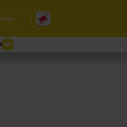
0
nloggen
N