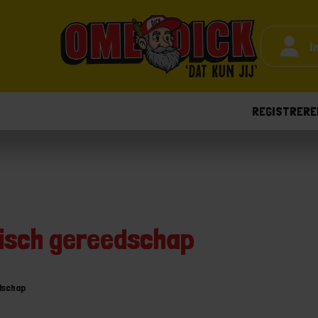
I
REGISTRERE
risch gereedschap
dschap