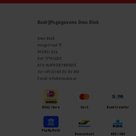
Bedrijfsgegevens Ome Dick
Ome Dick
Hoogstraat 11
5469EL Erp
KvK: 17140625
BTW: NL810287985B01
Tel: +31 (0) 85 20 20 913
Email: info@omedick.nl
iDEAL | Wero
Card
Bank transfer
Pay By Bank
Bancontact
KBC / CBC