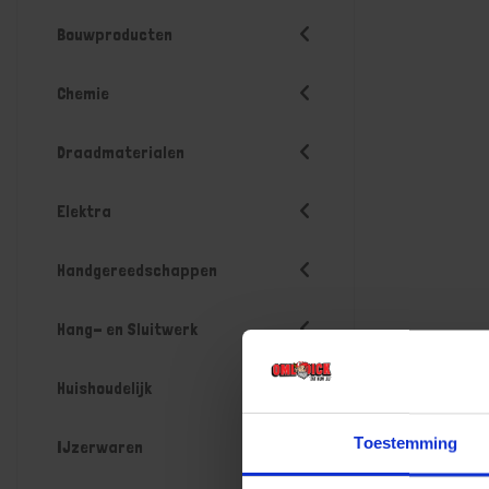
Bouwproducten
Chemie
Draadmaterialen
Elektra
Handgereedschappen
Hang- en Sluitwerk
Huishoudelijk
Toestemming
IJzerwaren